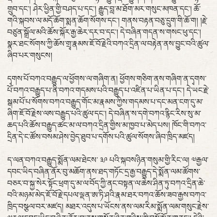
གྲུབ་དང་། ཤེར་ཕྱིན་གྱི་བཤད་པ་དང་། རྒྱུད་བླ་མ་ཐོག་མར་གསུང་མཁན་དང་། ཆོ་
གའི་སྐབས་ལ་མདོ་ཆོག་སྨན་ཆོག་སོགས་དང་། གནས་བརྟན་བཅུ་དྲུག་གི་ཆོ་ག། །རྗེ་
བཙུན་སྒྲོལ་མའི་ཆོས་སྐོར་རྒྱ་ཆེར་དར་བ་དང་། དེ་བཞིན་གདན་ས་གསང་ཕུ་དང་།
སྣར་ཐང་སོགས་ཀྱི་ཆོས་གྲྭ་རྣམས་ཇོ་བོ་རྗེའི་བཀའ་དྲིན་ལ་བརྟེན་ནས་བྱུང་བའི་ཚུལ་
ཞིབ་པར་གསུངས།
དྭགས་པོ་བཀའ་བརྒྱུད་ལ་ཕྱོགས་ལ་གཞིག་ན། ཕྱོགས་གཅིག་ནས་གཞིག་ན་དྭགས་
པོ་བཀའ་བརྒྱུད་པ་ནི་བཀའ་གདམས་པའི་བརྒྱུད་པ་འཛིན་པ་ཡིན་པ་དང་། དེ་ཡང་རྗེ་
སྒམ་པོ་པ་སོགས་བཀའ་བརྒྱུད་གོང་མ་རྣམས་ཀྱིས་གདམས་པ་དང་མན་ངག་དུ་མ་
ཞིག་ཇོ་བོ་རྗེས་ལས་བརྒྱུད་པའི་ཚུལ་དང་། དེ་བཞིན་ས་དགེ་བཀའ་རྙིང་རིས་སུ་མ་
ཆད་པའི་ཆོས་བརྒྱུད་ཚང་མ་ལ་བཀའ་དྲིན་གྱིས་མ་ཁྱབ་པ་མེད་པས། ཁོང་གི་བཀའ་
དྲིན་དེ་ང་ཚོས་བསམ་ཤེས་བྱེད་ཐུབ་པ་དགོས་པའི་ཚུལ་སོགས་ཞིབ་ཁྲིད་མཛད།
ད་ལན་བཀའ་བརྒྱུད་སྨོན་ལམ་ཐེངས་ ༣༩ པའི་སྐབསཉིན་གསུམ་གྱི་རིང་ལ། ༧རྒྱལ་
དབང་ཡིད་བཞིན་ནོར་བུ་མཆོག་ནས་ཐད་གཏོང་དྲ་རྒྱ་བརྒྱུད་དེ་སྨོན་ལམ་ཚོགས་
བཅར་བ་སྐྱ་སེར་སྟོང་ཕྲག་དུ་མ་ལ་བོད་ཀྱི་ནང་བསྟན་ལ་ཆེས་ཤིན་ཏུ་བཀའ་དྲིན་ཆེ་
བའི་མཉམ་མེད་ཇོ་བོ་རྗེ་དཔལ་ལྡན་ཨ་ཏི་ཤའི་རྣམ་ཐར་བཀའ་ཆོས་ཟབ་རྒྱས་བཀའ་
ཁྲིད་བསྩལ་བར་མཛད། མཐར་འདུས་པ་ཡོངས་ནས་ལམ་རིམ་སྨོན་ལམ་གསུང་རྗེས་