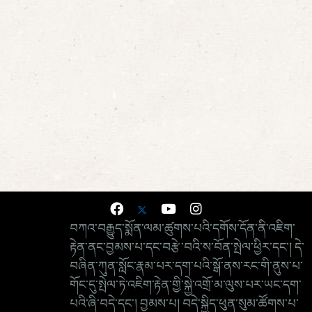
བཀའ་བརྒྱུད་སྨོན་ལམ་ཚུགས་པའི་དགོས་དོན་ནི་འཇིག་
རྟེན་ནང་བྱམས་པ་དང་བརྩེ་བའི་ས་བོན་སྤེལ་ཕྱིར་དང་། དེ་
བཞིན་ཀུན་སློང་རྣམ་པར་དག་པའི་སྒོ་ནས་རང་གི་ནུས་པ་
གོང་དུ་སྤེལ་ཏེ་འཇིག་རྟེན་གྱི་སྐྱེ་འགྲོ་མ་ལུས་པར་ཡང་དག་
པའི་ཞི་བདེ་དང་། བྱམས་པ། བདེ་སྐྱིད་ཕུན་སུམ་ཚོགས་པ་