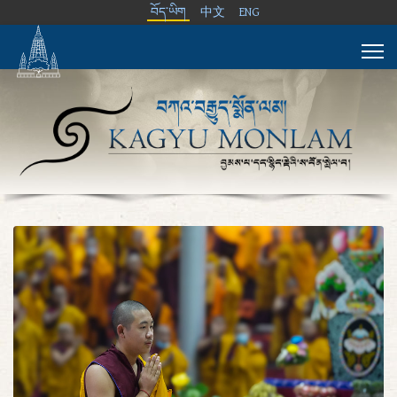
བོད་ཡིག
中文
ENG