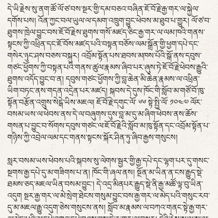
དེ་ཡི་རྗེས་སུ་ནག་ཚོ་ལོ་ཙ་བས་སྔར་གྱི་དམ་བཅའ་བཞིན་ཇོ་བོ་རྗེ་རྒྱ་གར་ལ་སྐྱེལ་
དགོས་པས། འོན་ཀྱང་བལ་ཡུལ་ལ་དམག་འཁྲུག་བྱུང་ཕེབས་མ་ཐུབ་པ་གྱུར། ལོ་ཙ་བ་
ཐུགས་ཁྲེལ་བྱུང་བས་ཇོ་བོ་རྗེས་ཐུགས་གསོ་མཛད་ཅིང་རྒྱ་གར་ལ་ལམ་ཁའི་གནས་
སྟངས་ཀྱི་འཕྲིན་དང་ཇོ་བོས་མཛད་པའི་བསྟན་བཅོས་ལམ་སྒྲོན་གྱི་ཕྱག་དཔེ་དང་
གསེར་ཉུང་ཤས་བཅས་བསྐུར། འབྲོམ་སྟོན་པས་ཐབས་མཁས་པོའི་སྒོ་ནས་དབུས་
གཙང་ཕྱོགས་ཀྱི་བསྟན་པའི་གནས་ཚུལ་རྣམས་ཞིབ་པར་ཞུས་ཏེ་ཇོ་བོ་རྗེ་ཕེབས་རྒྱུའི་
ཐུགས་འདོད་བྱུང་བ་ན། དབུས་གཙང་ཕྱོགས་ཀྱི་བླ་ཆེན་མི་ཆེན་རྣམས་ལ་འཕྲིན་
ཡིག་བཏང་ནས་གདན་འདྲེན་པར་མཛད། སྐབས་དེ་དུས་ཁོང་གི་སློབ་མ་གཙོ་བོ་ཁུ་
སྟོན་བརྩོན་འགྲུས་སེངྒེ་ཡིས་མཇལ། ཇོ་བོ་རྗེ་དགུང་ལོ་ ༦༦ སྟེ་སྤྱི་ལོ་ ༡༠༤༧ ལོར་
བསམ་ཡས་ལ་ཕེབས་ནས་དེ་ལ་བཞུགས་དུས་བླ་མ་དུ་མ་ཞིག་ཕེབས་ནས་ཆོས་
གསན་པ་བྱུང་བ་སོགས་དབུས་གཙང་ལ་ཇོ་བོ་རྗེའི་སློབ་མ་ཁུ་སྟོན་དང་འབྲོམ་སྟོན་པ་
གཉིས་ཀྱི་འབྲེལ་ལམ་དང་གནས་སྟངས་སྐོར་ཤིན་ཏུ་ཞིབ་རྒྱས་གསུངས།
སླར་བསམ་ཡས་ཕེབས་པའི་སྐབས་སུ་ལེགས་སྦྱར་གྱི་རྒྱ་དཔེ་དང་ལྷག་པར་དུ་གསང་
སྔགས་རྒྱ་དཔེ་དུ་མ་གཟིགས་པ་ན། ཁོང་གི་ཞལ་ནས། སྔོན་མ་ཡིན་ན་ངས་རྒྱུད་སྡེ་
ཐམས་ཅད་མཇལ་ཡིན་བསམ་བྱུང་། དེ་འདྲ་མིནཔར་རྒྱུད་སྡེ་ནི་རྒྱ་མཚོ་ལྟ་བུ་ཡིན་
འདུག སྔར་རྒྱ་གར་ལ་མེ་སྲེག་ཐེངས་གསུམ་བྱུང་བས་རྒྱ་གར་ལ་མེད་པའི་གསུང་རབ་
དུ་མ་མཇལ་རྒྱུ་འདུག་ཅེས་གསུངས་ནས། སློབ་མ་རྣམས་ལ་བཀའ་གནང་སྟེ་རྒྱ་གར་