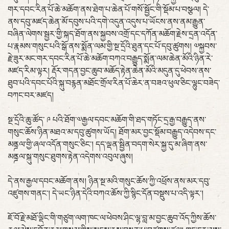
གར་དབང་རིན་པོ་ཆེ་མཆོག་ནས་ཐེག་པ་ཆེན་པོ་གསོ་སྦྱོང་གི་སྡོམ་པ་བསྩལ། དེ་
ནས་དབུ་མཛད་ཆེན་མོ་དབུས་པའི་དགེ་འདུན་འདུས་པ་ཡོངས་ནས་ནམ་རྒྱུན་
བཞིན་ལེགས་སྦྱར་གྱི་སྐད་ཐོག་ནས་སྐྱབས་འགྲོ་དང་དཀོན་མཆོག་རྗེས་དྲན་འདོན་
པ་རྣམས་གསུང་པའི་སྒོ་ནས་སྨོན་ལམ་གྱི་སྔ་དྲོའི་ཐུན་དང་པོ་དབུ་ཚུགས། ༧སྐྱབས་
རྗེ་ཟུར་མང་གར་དབང་རིན་པོ་ཆེ་མཆོག་བཀའ་བརྒྱུད་སྨོན་ལམ་ཆེན་མོའི་ཉིན་རེ་
མཛད་རིམ་ལྟར། རྡོར་གདན་བྱང་ཆུབ་མཆོད་རྟེན་ཆེན་མོའི་མདུན་དུ་ཕེབས་ནས་
ཐུབ་པའི་དབང་པོའི་སྐུ་བརྙན་མཐོང་གྲོལ་རིན་པོ་ཆེར་ན་བཟའ་ཕུལ་ཅིང་ལྷུང་བཟེད་
བཀང་བར་མཛད།
སྔ་དྲོའི་ཆུ་ཚོད་ ༩ པའི་ཐོག་༧རྒྱལ་དབང་མཆོག་གི་ཐད་གཏོང་དྲ་རྒྱ་བརྒྱུད་ནས་
གསུང་ཆོས་ཉིན་མཐའ་མ་དབུ་ཚུགས་ཡོད། ཐོག་མར་བྱང་སྡོམ་བརྒྱུད་འདེབས་དང་
མནྜལ་གྱི་ཞལ་འདོན་གསུང་ཅིང་། དད་ལྡན་སྦྱིན་བདག་སེར་སྐྱ་དུ་མ་ཞིག་ནས་
མནྜལ་སྐུ་གསུང་ཐུགས་རྟེན་འདེགས་འབུལ་ཞུས།
དེ་ནས་རྒྱལ་དབང་མཆོག་ནས། ཉིན་སྔ་མའི་གསུང་ཆོས་ཀྱི་འཕྲོས་ནས་མར་དབུ་
འཛུགས་གནང་། དེ་ཡང་ཉིན་དེའི་བཀའ་ཆོས་ཀྱི་སྙིང་དོན་བསྡུས་པ་འདི་ལྟར་།
ཇོ་བོ་རྗེ་མཐོ་ལྡིང་གི་གཙུག་ལག་ཁང་ལ་ཕེབས་ཤིང་ལྷ་བླ་མ་བྱང་ཆུབ་འོད་ཀྱིས་ཆོས་