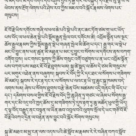
ལ་མེད་པའི་མ་དཔེ་འགའ་དཔེ་བཤུས་བྱས་ཏེ་རྒྱ་གར་ལ་བསྐུར། དེའི་རྗེས་སུ་ལྷ་ས་ལ་
ཕེབས་ནས་རྔོག་ལེགས་པའི་ཤེས་རབ་ཀྱིས་མཇལ་བའི་སྐོར་རྣམས་ལེགས་པར་
གསུངས།
ཇོ་བོ་རྗེ་ཡིས་དགོངས་གཞི་ལ་ཕལ་ཆེ་པའི་སྡེ་པའི་ནང་ཆང་ཏོག་ཙམ་གུ་ཡང་ཡོད་
པས་བོད་ལ་ཕལ་ཆེན་སྡེ་པའི་སྡོམ་རྒྱུན་སྤེལ་བར་དགོངས་ཚེ། འབྲོམ་སྟོན་པས་སྔར་
ཆོས་རྒྱལ་རྣམས་ཀྱིས་སྡོམ་རྒྱུན་སྡེ་པ་གཞན་སྤེལ་མི་ཆོག་པ་དང་། རྒྱ་གར་ལ་སྡེ་པ་
མང་པོ་བྱུང་ནས་ཕན་ཚུན་མི་མཐུན་པ་མང་དུ་བྱུང་བ་སོགས་ལ་དགོངས་ནས་བཀག་
འགོག་བྱས། ཡང་གསང་སྔགས་ཀྱི་ཆོས་གསུང་འགོ་བཙུགས་པ་ན་ཡང་འབྲོམ་སྟོན་
པས་བཀག་པས་མཐར་ཇོ་བོ་རྗེ་ཐུགས་ཕམ། སྐུ་ཚེ་སྨད་ལ་ཆོས་དེ་ཙམ་མི་གསུངས་
པར་མགུར་འཐེན་ནས་བཞུགས། སྐབས་རེ་བོད་ཀྱི་རི་དང་ཐང་ལ་སོགས་པ་གཟིགས་
མོ་མཛད། སྐབས་རེ་དང་རྟ་དང་ར་ལ་སོགས་པ་ལའང་རྟ་ཡི་བུ་ཆུང་སྐུ་ཁམས་བདེ་
ལགས་སམ། ཞེས་པ་སོགས་ཐུགས་བརྩེ་ཆེན་པོས་མཚམས་འདྲི་གནང་གི་ཡོད་པ་
དང་། དམིགས་བསལ་གྱིས་ཇོ་བོ་རྗེས་བོད་ཀྱི་ཆུ་ཤིན་ཏུ་གཙང་ལ་ཞིམ་པ་སོགས་རྒྱ་
གར་དང་མི་འདྲ་བའི་ཁྱད་ཆོས་དུ་མ་གཟིགས་ཏེ་དུས་རྟག་ཏུ་ཆུ་མཆོད་ཕུལ་གྱི་ཡོད།
ད་ལྟ་བོད་བརྒྱུད་ནང་བསྟན་ལ་ཡོན་ཆབ་འབུལ་བའི་ལུགས་སྲོལ་དེ་ཡང་གཙོ་བོ་ཇོ་
བོ་རྗེའིབཀའ་དྲིན་ལ་བརྟེན་ནས་བྱུང་བའི་སྐོར་སོགས་གསུངས།
སྐུ་ཚེ་མཐའ་མ་མྱ་ངན་ལས་འདས་པའི་ཚེ་སློབ་མ་རྣམས་རེ་རེ་བཞིན་བཀའ་སློབ་