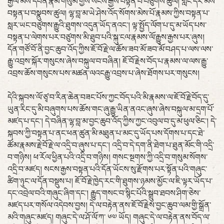
རྒྱལ་མེས་དབོན་རྣམ་གསུམ་གྱིས་སངས་རྒྱས་བསྟན་པ་བཙུགས་ཚུལ། གླང་དར་མས་
བསྟན་པ་བསྣུབས་ཚུལ། ལྷ་བླ་མ་ཡེ་ཤེས་འོད་སོགས་མེས་པོ་རྣམས་ཀྱིས་བསྟན་པ་
སླར་ཡང་བཙུགས་རྒྱུའི་ཐུགས་འདུན་ཡོད་ནའང་། ལྟ་སྤྱོད་ལོག་པ་དུ་མ་ཡོད་པས་
བསྟན་པ་ལེགས་པར་བཙུགས་མི་ཐུབ་པའི་སྐུ་ངལ་རྣམས་ལོ་རྒྱུས་རྒྱས་པར་ཞུས།
དོན་གཙོ་བོ་ནི་བྱང་ཆུབ་འོད་ཀྱིས་ཇོ་བོ་རྗེ་ལ་ཆོས་ཟབ་མོ་ཟབ་མོ་བཤད་པ་ལས་ལས་
རྒྱུ་འབྲས་སྐོར་གསུངས་ཞེས་བསྐུལ་བ་བཞིན། ཇོ་བོ་རྗེས་བོད་པ་རྣམས་ལ་ལས་རྒྱུ་
འབྲས་ཆོས་གསུངས་པས་མཚན་ལའངརྒྱུ་འབྲས་པ་ཞེས་ཐོགས་པར་གསུངས།
དེའི་སྐབས་ལོ་ཙྭ་བ་རིན་ཆེན་བཟང་པོས་ཀྱང་བོད་པའི་མི་རྣམས་ལ་ཇོ་བོ་རྗེ་བོད་དུ་
ཡུན་རིང་དུ་མི་བཞུགས་པས་ཆོས་གང་ཞུ་རྒྱུ་ཡིན་ནའང་ཞུས་ཞེས་བསྐུལ་མ་དྲག་པོ་
མཛད་པ་དང་། དེ་བཞིན་ལྷ་བླ་མ་བྱང་ཆུབ་འོད་ཀྱིས་ཀྱང་འབུལ་བ་དུ་མ་ཕུལ་ཅིང་། དེ་
སྐབས་ཀྱི་བསྟན་པ་ནང་ཕན་ཚུན་མི་མཐུན་པ་མང་དུ་ཡོད་པས་དོགས་པ་དང་ཐེ་
ཚོམ་རྣམས་རྗེ་བོ་རྗེ་ལ་འདྲི་བ་ཞུས་པ་དང་། འདྲི་བ་དེ་དག་ནི་ཐེག་པ་ཐུན་མོང་གི་འདྲི་
བ་གཉིས། ཕ་རོལ་ཕྱིན་པའི་འདྲི་བ་གཉིས། གསང་སྔགས་ཀྱི་འདྲི་བ་གསུམ་སོགས་
འདྲི་བ་མཛད། སངས་རྒྱས་བསྟན་པའི་དོན་ཡོངས་སུ་རྫོགས་པར་སྟོན་པའི་གཞུང་
ཚིག་ཉུང་ལ་དོན་བསྡུས་པ། ཇོ་བོ་རྗེ་ཁྱེད་རང་གི་ཐུགས་ཉམས་མྱོང་ལ་ཇི་ལྟར་ཡོད་པ་
དང་འབྲེལ་བའི་གཞུང་ཞིག་དང་། རྒྱུད་གསང་བ་སྙིང་པོའི་སྒྲུབ་ཐབས་ཤིག་ཅེས་
མཛད་པར་གསོལ་འདེབས་བྱས། དེ་ལ་བརྟེན་ནས་ཇོ་བོ་རྗེས་བྱང་ཆུབ་ལམ་གྱི་སྒྲོན་
མའི་གཞུང་མཛད། གཞུང་དེ་ལ་ཤོ་ལོ་ཀ་ ༦༧ ཡོད། གཞུང་དེ་ལ་བརྟེན་ནས་བོད་ལ་