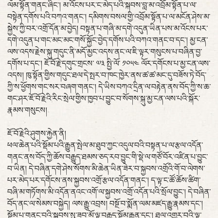
ལམ་སྟོན་གནང་ཞིང་། མ་འོངས་པར་ང་མེད་པའི་སྐབས་བླ་མ་འབྲོམ་སྟོན་པ་ལ་
བསྟེན་དགོས་པའི་བཀའ་གནང་། དམིགས་བསལ་གྱི་འབྲོམ་སྟོན་པ་ལ་མངོན་ཤེས་མ་
སྐྱེས་ཀྱི་བར་འགྲོ་དོན་མ་བྱེད། བསྟན་པ་གཞི་མ་དགེ་འདུན་ཡིན་པས་མ་འོངས་པར་
དགེ་འདུན་པ་གང་མང་མང་གསོ་སྐྱོང་བྱེད་དགོས་པའི་བཀའ་གནང་བ་དང་། མྱ་ངན་
ལས་འདས་རྗེས་སྐུ་གདུང་ནི་མདོ་མྱང་འདས་ནང་ལ་ཇི་ལྟར་གསུངས་པ་བཞིན་བྱ་
དགོས་པ་དང་། ཇོ་བོ་རྗེ་དགུང་གྲངས་ ༧༣ སྤྱི་ལོ་ ༡༠༥༤ ལོར་དགོངས་པ་མྱ་ངན་ལས་
འདས། ཁུ་སྟོན་གྱིས་གདུང་ཐལ་དེ་སྤར་བ་ཁང་ཁྱེར་ནས་ཚ་ཚ་མང་དུ་བཟོས་ཏེ་བོད་
ཀྱི་ས་ཕྱོགས་གང་སར་བཞག་གནང་། དེ་ཡིས་བཀའ་དྲིན་ལ་བརྟེན་ནས་བོད་ཀྱི་ས་ཆ་
གང་ཤར་ཇོ་བོ་རྗེའི་རིང་སྲེལ་གྱིས་ཁྱབ་པ་བྱུང་བ་སོགས་སྐུ་མྱ་ངན་ལས་པའི་སྐོར་
རྣམས་གསུངས།
ཇོ་བོ་རྗེའི་ཤུགས་རྐྱེན་ནི།
ཕལ་ཆེན་པའི་སྡོམ་པའི་རྒྱུན་སྤེལ་མ་ཐུབ་ཀྱང་འདུལ་བའི་བསྟན་པ་ལ་རྩལ་འདོན་
གནང་ནས་བོད་ཀྱི་ཆོས་བརྒྱུད་ཐམས་ཅད་རབ་བྱུང་གི་སྡེ་ལ་གཙོ་བོར་འཛིན་པ་བྱུང་
བ་ཡིན། དེ་བཞིན་དགེ་ཤེས་སོགས་མི་ཆེན་ཡིན་ཟེར་བ་སྐྱབས་འགྲོའི་གོ་བ་ལེགས་
པར་མེད་པར་དགོངས་ནས་སྐྱབས་འགྲོ་རྩལ་འདོན་གནང་། ད་ལྟ་ང་ཚོ་ཆོས་ཚིག་
བཞི་མ་གཏོགས་མི་འདོན་ནའང་འགོ་ལ་སྐྱབས་འགྲོ་འདོན་པའི་སྲོལ་བྱུང་། དེ་བཞིན་
བོད་ནང་ལ་སེམས་བསྐྱེད། ལས་རྒྱུ་འབྲས། བསྔོ་བ་སྨོན་ལམ་མཛད་རྒྱུ་རྣམས་དང་།
སྡོམ་པ་གནང་བའི་སྐབས་སུ་ཟབ་མོ་ལྟ་བརྒྱུད་སྡོམ་རྒྱུན་དང་། ཐལ་འགྱུར་བའི་ལྟ་