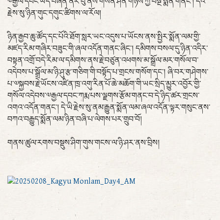
༧རྒྱལ་དབང་ཡིད་བཞིན་ནོར་བུ་ནས་གསོན་ཤིན་གཉིས་ཀྱི་བསྔོ་སྨོན་གནང་། དེའི་
རྗེས་སུ་ཉིན་གུང་དགུང་ཚིགས་ལ་རོལ།
ཉིན་རྒྱབ་ཆུ་ཚོད་དང་པོའི་ཐོག་སླར་ཡང་འདུས་པ་ཡོངས་ནས་སྤྱིར་སྨོན་ལམ་གྱི་
མཛད་རིམ་གཞིར་བཟུང་གི་ཞལ་འདོན་གནང་ཞིང་། དམིགས་བསལ་དུ་ཉིན་འདིར་
བསྟན་འགྲོ་བདེ་རིམ་ལ་དམིགས་ནས་རྗེ་བཙུན་འཕགས་མ་སྒྲོལ་མར་གསོལ་བ་
འདེབས་པ་སྒྲོལ་མ་ཉི་ཤུ་རྩ་གཅིག་གི་བསྟོད་པ་གྲངས་གསོག་དང་། ཞི་བར་གཤེགས་
པ་༧སྐྱབས་རྗེ་ཡོངས་འཛིན་ཁྲ་འགུ་རིན་པོ་ཆེ་མཆོག་གི་ཡང་སྲིད་མྱུར་འབྱོར་གྱི་
གསོལ་འདེབས་༧རྒྱལ་དབང་ཀརྨ་པས་ལྗགས་རྩོམ་གནང་བ་དེ་ཉིད་ཚར་གྲངས་
འགའ་འདོན་གནང་། དེ་ཡི་རྗེས་སུ་ནམ་རྒྱུན་སྨོན་ལམ་ཞལ་འདོན་ལྟར་གསུང་ནས་
བཀའ་བརྒྱུད་སྨོན་ལམ་ཉིན་བཞི་པ་ལེགས་པར་གྲུབ་བོ།
གནས་ཚུལ་རགས་བསྡུས་ཤིག་གུས་གངས་ལ་ཉི་ཤར་ནས་བྲིས།