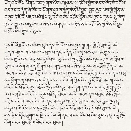
ཡོད་པའི་ཆོས་ལོག་པ་དང་སྔགས་ལོག་པ་རྣམས་སྐུ་དངོས་ཀྱིས་ཚར་གཅོད་མི་དགོས་
པར་རང་བཞིན་ཞི་སོང་བ་སོགས་ཤུགས་རྐྱེན་ཆེན་པོ་བྱུང། བྱང་ཆུབ་ལམ་གྱི་སྒྲོན་མ་
གཞུང་དེ་ཇོ་བོ་མཛད་པའི་རྗེས་སུ་དགེ་བཤེས་འབྲོམ་སྟོན་པས་ཐུགས་ཉམས་སུ་ལེན།
ཐུགས་རྒྱུད་ལ་འཁྲུངས། གཞན་ལ་བཤད་པ་ལ་བརྟེན་ནས་འགྲོ་དོན་རྒྱ་ཆེན་པོ་བྱུང་
བ་སྐོར་ཞིབ་རྒྱས་གསུངས།
སྔར་ཇོ་བོ་རྗེ་བོད་ལ་ཕེབས་དུས་ནག་ཚོ་ལོ་ཙ་བས་སྔར་རྒྱ་གར་གྱི་བྰི་ཀྲམ་ཤཱི་ལའི་
གནས་བརྟན་ལ་དམ་བཅའ་བྱས་པ་ནང་བཞིན་ལོ་གསུམ་ཚར་བ་དང་རྒྱ་གར་ལ་
ཕེབས་རྒྱུའི་ལམ་ཁ་པུ་རང་དུ་ཕེབས། པུ་རང་ལ་སྔར་སྒྲོལ་མའི་ལུང་བསྟན་ལ་སློབ་མ་
ཁྱིམ་པ་གཅིག་ལ་ཕན་ཐོགས་པར་གསུངས་པ་བཞིན། པུ་རང་ལ་འབྲོམ་སྟོན་པ་དང་
མཇལ་བ་ཡིན། འབྲོམ་སྟོན་པ་ཁམས་ལ་བཞུགས་ཚེ་ཇོ་བོ་རྗེའི་སྙན་པ་གསན་པས་པུ་
རང་ཕྱོགས་སུ་ཕེབས་ནས་སྦྱིན་བདག་གཅིག་གི་ཁྱིམ་ཞིག་ཏུ་ཇོ་བོ་རྗེ་མཇལ། མཇལ་
བའི་ཚེ་ཇོ་བོ་རྗེའི་ཕྱག་འབྲོམ་སྟོན་པའི་དབུ་ལ་བཞག་ནས་ལེགས་སྦྱར་གྱི་སྐད་ཐོག་
ནས་བཀྲ་ཤིས་པའི་ཚིག་དུ་མ་བརྗོད། ཐེངས་དང་པོ་མཇལ་ནས་བཟུང་དཔོན་སློབ་
གཉིས་གཟིམ་ཁང་གཅིག་གི་ནང་ལ་བཞུགས། སྤྱིར་ཁྱིམ་པ་དང་རབ་བྱུང་ལྷན་དུ་
བཞུགས་མི་ཆོག་པ་གསུང་སྲོལ་ཡོད་ཀྱང་། ཇོ་བོ་རྗེ་ཕལ་ཆེན་སྡེ་པའི་ལུགས་ཡིན་
པས་སྡེ་པ་དེའི་ལུགས་ལ་ཁྱིམ་གཅིག་གི་ནང་ལ་རས་ཡོལ་བ་ཞིག་རྒྱབ་ན་ལྷན་དུ་སྡོད་
ཆོག་པར་གསུང་སྲོལ་ཡོད་པར་གསུངས།