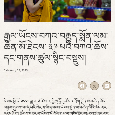
རྒྱལ་ཡོངས་བཀའ་བརྒྱུད་སྨོན་ལམ་
ཆེན་མོ་ཐེངས་ ༣༩ པའི་བཀའ་ཆོས་
དང་གནས་ཚུལ་སྙིང་བསྡུས།
February 08, 2025
དེ་ཡང་ཕྱི་ལོ་ ༢༠༢༥ ཟླ་བ་ ༢ ཚེས་ ༨ ཀྱི་སྔ་དྲོོ་ཆུ་ཚོད ༦ ཐོོག་སྨོན་ལམ་ཆེན་མོར་
མཉམ་ཞུགས་མཛད་པའི་སེར་སྐྱ་མི་དམངས་ཡོངས་སྨོན་ལམ་ཆེན་མོོའི་ཆོས་རྭར་
འདུས་ཤིང་། ཚོགས་བཅར་བ་ཡོངས་སོ་སོའི་གྲལ་ལ་འཁོད་རྟིང་༧སྐྱབས་རྗེ་ཟུར་མང་