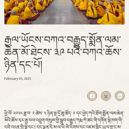
རྒྱལ་ཡོངས་བཀའ་བརྒྱུད་སྨོན་ལམ་
ཆེན་མོ་ཐེངས་ ༣༩ པའི་བཀའ་ཆོས་
ཉིན་དང་པོ།
February 05, 2025
ཕྱི་ལོ་ ༢༠༢༥ ཟླ་བ་ ༢ ཚེས་ ༥ ཉིན་སྔ་དྲོ་ཆུ་ཚོད་ ༩ དང་ཕྱེད་ཀའི་ཐོག་སྨོན་ལམ་ཆེན་
མོའི་ཆོས་རྭར་རྒྱ་བལ་འབྲུག་གསུམ་གྱི་སྒྲུབ་བརྒྱུད་ཀརྨ་ཀཾ་ཚང་གི་དགོན་སྡེ་ཁག་གི་
དགེ་འདུན་གྱི་སྡེ་དང་། དད་ལྡན་ཧི་མ་ལ་ཡི་མི་རིགས་དང་འཛམ་གླིང་ཡུལ་གྲུ་དུ་མ་