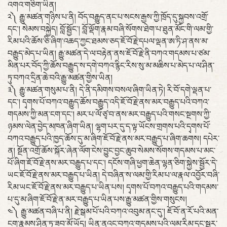
འགའ་གཅིག་ཡིན།
༢༽ རྒྱུ་མཚན་གཉིས་པ་ནི། བོད་བརྒྱུད་ནང་པ་སངས་རྒྱས་ཀྱི་ཁྲོད་དུ་སྐྱབས་འགྲོ་
དང་། སེམས་བསྐྱེད། བློ་སྦྱོང་། བློ་ལྡོག་རྣམ་བཞི་སོགས་ཐེག་པ་ཐུན་མོང་གི་ལམ་གྱི་
རིམ་པའི་ཆོས་ཅི་ཞིག་འཆད་ཀྱང་ཐམས་ཅད་ཇོ་བོ་རྗེ་དཔལ་ལྡན་ཨ་ཏི་ཤ་ནས་མ་
བརྒྱུད་མེད་པ་ཡིན། རྒྱུ་མཚན་དེ་ལ་བརྟེན་ནས་ཇོ་བོ་རྗེ་ནི་བཀའ་གདམས་པ་ཙམ་
མིན་པར་བོད་ཀྱི་ཆོས་བརྒྱུད་ས་དགེ་བཀའ་རྙིང་རིས་སུ་མ་མཆིས་པ་མེད་པ་ལ་ཤིན་
ཏུ་བཀའ་དྲིན་ཆེ་བའི་རྒྱུ་མཚན་གྱིས་ཡིན།
༣༽ རྒྱུ་མཚན་གསུམ་པ་ནི། དེ་ནི་དམིགས་བསལ་ཞིག་ཡིན་ཏེ། རི་བོ་དགེ་ལྡན་པ་
དང་། དྭགས་པོ་བཀའ་བརྒྱུད་ཆོས་བརྒྱུད་འདི་ཇོ་བོ་རྗེ་ནས་མར་བརྒྱུད་པའི་བཀའ་
གདམས་ཀྱི་མན་ངག་དང་། མར་པ་ལོ་ཙྭ་བ་ནས་མར་བརྒྱུད་པའི་གསང་སྔགས་ཀྱི་
ཉམས་ལེན་བྱེད་མཁན་ཞིག་ཡིན། ལྷག་པར་དུ་ད་ལྟ་ཡོངས་གྲགས་པའི་དྭགས་པོ་
བཀའ་བརྒྱུད་པའི་ཁྱད་ཆོས་དུ་མ་ཞིག་ཇོ་བོ་རྗེ་ནས་མར་བརྒྱུད་པ་ཞིག་ཆགས། དཔེར་
ན། སྔོན་འགྲོ་ཆོས་སྐོར་ཞེན་ལོག་ངེས་བྱུང་བྱང་ཆུབ་སེམས་སོགས་གདམས་པ་མང་
པོ་ཞིག་ཇོ་བོ་རྗེ་ནས་མར་བརྒྱུད་པ་དང་། དངོས་གཞི་ཕྱག་ཆེན་ལྷན་ཅིག་སྐྱེས་སྦྱོར་དེ་
ཡང་ཇོ་བོ་རྗེ་ནས་མར་བརྒྱུད་པ་ཡིན། དེ་བཞིན་ས་ལམ་གྱི་རིམ་པ་ལ་རྣལ་འབྱོར་བཞི་
རིམ་ཡང་ཇོ་བོ་རྗེ་ནས་མར་བརྒྱུད་པ་ཡིན་པས། དྭགས་པོ་བཀའ་བརྒྱུད་པའི་གདམས་
པ་དུ་མ་ཞིག་ཇོ་བོ་རྗེ་ན་མར་བརྒྱུད་པ་ཡིན་པས་རྒྱུ་མཚན་གྱིས་གསུངས།
༤༽ རྒྱུ་མཚན་བཞི་པ་ནི། རྗེ་སྒམ་པོ་པའི་བཀའ་འབུམ་ནང་དུ་། ཇོ་བོ་ན་རོ་པའི་མན་
ངག་རྣམས་ཤིན་ཏུ་ཟབ་མོ་ཡོད། ཡིན་ནའང་བཀའ་གདམས་པའི་ལམ་རིམ་དང་སྦྱར་