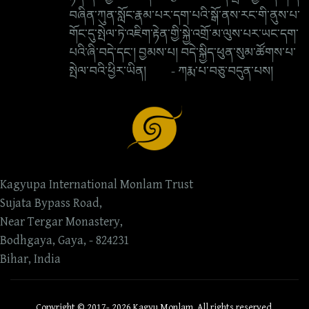
བཞིན་ཀུན་སློང་རྣམ་པར་དག་པའི་སྒོ་ནས་རང་གི་ནུས་པ་
གོང་དུ་སྤེལ་ཏེ་འཇིག་རྟེན་གྱི་སྐྱེ་འགྲོ་མ་ལུས་པར་ཡང་དག་
པའི་ཞི་བདེ་དང་། བྱམས་པ། བདེ་སྐྱིད་ཕུན་སུམ་ཚོགས་པ་
སྤེལ་བའི་ཕྱིར་ཡིན། - ཀརྨ་པ་བཅུ་བདུན་པས།
Kagyupa International Monlam Trust
Sujata Bypass Road,
Near Tergar Monastery,
Bodhgaya, Gaya, - 824231
Bihar, India
Copyright © 2017- 2026 Kagyu Monlam. All rights reserved.