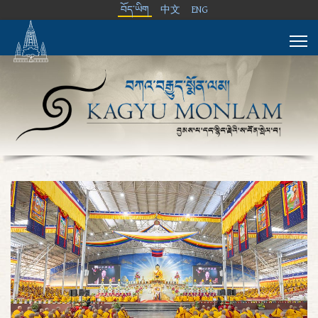
བོད་ཡིག
中文
ENG