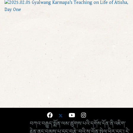
བཀའ་བརྒྱུད་སྨོན་ལམ་ཚུགས་པའི་དགོས་དོན་ནི་འཇིག་
རྟེན་ནང་བྱམས་པ་དང་བརྩེ་བའི་ས་བོན་སྤེལ་ཕྱིར་དང་། དེ་