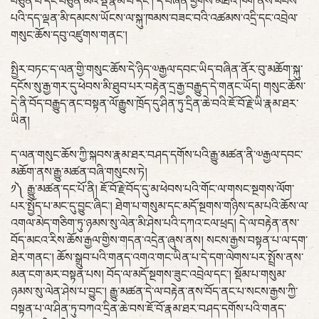
བཙུན་པ་དང་བཙུན་མའི་སྡེ་རྣམ་པ་དང་། དེ་བཞིན་ཕྱོགས་མཐའ་ཁག་ནས་ཕེབས་
པའི་དད་ལྡན་མི་དམངས་ཡོངས་ལ་སྐུ་ཁམས་བཟང་བའི་འཚམས་འདྲི་དང་འབྲེལ་
གསུང་ཆོས་དབུ་འཛུགས་གནང་།
སྤྱིར་བཏང་ད་ལན་གྱི་གསུང་ཆོས་དེ་ཉིད་༧རྒྱལ་དབང་ཡིད་བཞིན་ནོར་བུ་མཆོག་སྐུ་
དངོས་སུ་རྒྱ་གར་དུ་ཕེབས་མི་ཐུབ་པར་བརྟེན་དྲ་རྒྱ་བརྒྱུད་དེ་གནང་ཡོད། གསུང་ཆོས་
དེ་ནི་བོད་བརྒྱུད་ནང་བསྟན་ལོ་རྒྱུས་ཁྲོད་དུ་ཤིན་ཏུ་དྲིན་ཆེ་བའི་ཇོ་བོ་རྗེ་ཡི་རྣམ་ཐར་
ཡིན།
ད་ལན་གསུང་ཆོས་ཀྱི་སྐབས་རྣམ་ཐར་བཤད་དགོས་པའི་རྒྱུ་མཚན་ནི་༧རྒྱལ་དབང་
མཆོག་ནས་རྒྱུ་མཚན་བཞི་གསུངས་ཏེ།
༡༽ རྒྱུ་མཚན་དང་པོ་ནི། ཇོ་བོ་རྗེ་བོད་དུ་མ་ཕེབས་པའི་གོང་ལ་གསང་སྔགས་ལོག་
པར་སྤྱོད་པ་མང་དུ་བྱུང་ཞིང་། ཐེག་པ་གསུམ་དང་མདོ་སྔགས་གཉིས་དམ་པའི་ཆོས་ལ་
འགལ་མེད་གཅིག་ཏུ་ཉམས་སུ་ལེན་མི་ཤེས་པའི་དཀའ་ངལ་ཕྲད། དེ་ལ་བརྟེན་ནས་
བོད་མངའ་རིས་ཆོས་རྒྱལ་གྱིས་གདན་འདྲེན་ཞུས་ནས། སངས་རྒྱས་བསྟན་པ་ལ་དག་
ཐེར་གནང་། ཆོས་སྒྲུབ་པའི་གནད་འགའ་གང་ཡིན་པ་དེ་དག་ལེགས་པར་སྤྲོས་ནས་
མན་ངག་མར་བསྟན་པས། བོད་ལ་མདོ་སྔགས་ཟུང་འབྲེལ་དང་། སྡོམ་པ་གསུམ་
ཉམས་སུ་ལེན་ཤེས་པ་བྱུང་། རྒྱུ་མཚན་དེ་ལ་བརྟེན་ནས་བོད་ནང་པ་སངས་རྒྱས་ཀྱི་
བསྟན་པ་ལ་ཤིན་ཏུ་བཀའ་དྲིན་ཆེ་བས་ཇོ་བོ་རྣམ་ཐར་བཤད་དགོས་པའི་གནད་