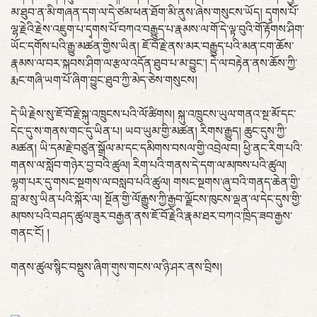
མ་ཐུབ་ན་མི་གཞན་དག་ལ་དེ་ཙམ་ཕན་ཐོག་མི་ནུས་ཞེས་གསུངས་ཡོད། དྭགས་པོ་
ལྷ་རྗེའི་རྗེས་འཇུག་པ་དྭགས་པོ་བཀའ་བརྒྱུད་པ་རྣམས་ལ་གོ་དེ་ལྟ་བུའི་གོ་རྟོགས་ཤིག་
ཡོང་དགོས་པའི་རྒྱུ་མཚན་གྱིས་ཡིན། ཇོ་བོ་རྗེ་ནས་མར་བརྒྱུད་པའི་མན་ངག་ཆོས་
རྣམས་ལ་བར་སྐབས་ཤིག་ལ་རྩལ་འདོན་ཐུབ་པ་མ་བྱུང་། དེ་ལ་བརྟེན་ནས་ཆོས་ཀྱི་
རྨང་གཞི་ཡག་པོ་ཞིག་བྱུང་ཐུབ་ཀྱི་མེད་ཅེས་གསུངས།
དེ་ཡི་རྗེས་སུ་ཇོ་བོ་རྗེ་སྐུ་འཁྲུངས་པའི་ལོ་ཚིགས། སྐུ་འཁྲུངས་ཡུལ་གནའ་སྔ་མོ་དང་
དེང་དུ་ས་གནས་གང་དུ་ཡིན་པ། ཡབ་ཡུམ་གྱི་མཚན། རིགས་རྒྱུད། ཆུང་དུས་ཀྱི་
མཚན། ཡི་དམ་རྗེ་བཙུན་སྒྲོལ་མ་དང་དམིགས་བསལ་གྱི་འབྲེལ་བ། ཕྱི་ནང་རིག་པའི་
གནས་ལ་སློབ་གཉེར་བྱ་བའི་ཚུལ། རིག་པའི་གནས་དེ་དག་ལ་མཁས་པའི་ཚུལ།
ལྷག་པར་དུ་གསང་སྔགས་ལ་བསླབ་པའི་ཚུལ། གསང་སྔགས་ཞུ་བའི་གནད་ཆེན་གྱི་
བླ་མ་སུ་ཡིན་པའི་སྐོར་ལ། སྔོན་གྱི་ལོ་རྒྱུས་ཀྱི་རྒྱབ་ལྗོངས་ཁུངས་ལྡན་ལ་དེང་དུས་གྱི་
མཁས་པའི་བཤད་ཚུལ་ཟུར་བརྒྱན་ནས་ཇོ་བོ་རྗེའི་རྣམ་ཐར་བཀའ་ཁྲིད་ཟབ་རྒྱས་
གནང་ངོ། །
གནས་ཚུལ་སྙིང་བསྡུས་ཞིག་གུས་གངས་ལ་ཉི་ཤར་ནས་བྲིས།