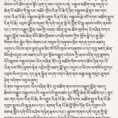
ཕེབས་པའི་ཆོས་ཞུ་བ་སྟོང་ཕྲག་དུ་མར་འདུས་པ་ན། ༧རྒྱལ་མཆོག་བཅུ་བདུན་པ་
ཆེན་པོ་མཆོག་གི་སྐུ་པར་མཐོང་གྲོལ་རིན་པོ་ཆེ་དེ་ཉིད་༧སྐྱབས་རྗེ་ཟུར་མང་གར་
དབང་རིན་པོ་ཆེ། ༧སྐྱབས་རྗེ་མི་འགྱུར་རིན་པོ་ཆེ། ༧སྐྱབས་རྗེ་འབོ་དཀར་མཆོག་སྤྲུལ་
རིན་པོ་ཆེ། འབྲས་ལྗོངས་གཞུང་གི་དགེ་འདུན་སྡེ་ཡི་བློན་པོ་སྐུ་ཞབས་བསོད་ནམས་
དང་། བཀའ་བརྒྱུད་སྨོན་ལམ་གྱི་འགན་འཛིན་བླ་མ ཆོས་གྲགས། དེ་བཞིན་བཀའ་
བརྒྱུད་སྨོན་ལམ་ཆེན་མོའི་ཆོས་ཁྲིམས་པ་བཞི་བཅས་ཀྱིས་སྤོས་སྣེ་དང་རྒྱ་གླིང་
སོགས་སེར་སྦྲེང་གིས་ལེགས་པར་བསུས་ཏེ་བཞུགས་ཁྲིར་གདན་དྲངས་མཛད།
འདུས་པ་ཡོངས་ནས་ཕྱག་ཕུལ་ཅིང་སོ་སོའི་གྲལ་ལ་བཞུགས་པ་དང་དབུ་མཛད་ཆེན་
མོས་རྗེ་བདུན་པས་མཛད་པའི་བྱང་སྡོམ་བརྒྱུད་འདེབས་ཀྱི་ཞལ་འདོན་དབུ་ཚུགས།
དེའི་སྐབས་༧རྒྱལ་དབང་ཡིད་བཞིན་ནོར་བུ་མཆོག་གིས་བཀའ་ཆོས་ཉིན་དང་པོ་
ཡིན་པས་བོད་ལུགས་རྟེན་འབྲེལ་གྱི་མཛད་སྒོ་ལྟར་འདུས་པ་ཡོངས་ལ་གསོལ་བྱ་དང་
འབྲས་སིལ་དྲངས། དད་ལྡན་སྦྱིན་བདག་འགའ་ཞིག་ནས་མནྜལ་སྐུ་གསུང་ཐུགས་
རྟེན་འདེགས་འབུལ་ཞུས།
དེ་ནས་༧རྒྱལ་དབང་ཡིད་བཞིན་ནོར་བུ་མཆོག་ནས་བཀའ་བརྒྱུད་སྨོན་ལམ་དུ་
ཆིབས་བསྒྱུར་བསྐྱངས་པའི་༧རྒྱལ་བའི་རྒྱལ་ཚབ་དྲུང་གཽ་ཤྲཱི་ཆེན་མོ་མཆོག་དང་། ཟུར་
མང་གར་དབང་རིན་པོ་ཆེ། མི་འགྱུར་རིན་པོ་ཆེ། འབོ་དཀར་མཆོག་སྤྲུལ་རིན་པོ་ཆེ་
དབུས་སྤྲུལ་པའི་སྐུ་རྣམ་པ་དང་། མཁན་རིན་པོ་ཆེ་བློ་གྲོས་དོན་ཡོད་དབུས་པའི་
མཁན་སློབ་དགེ་བའི་བཤེས་གཉེན་རྣམ་པ་དང་། སྐྱབས་གནས་དགེ་འདུན་གྱི་སྡེ་