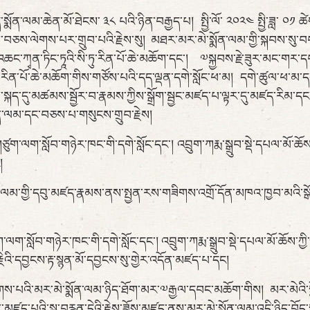
ལམ་ཆེན་མོ་ཐེངས་ ༣༨ པའི་ཉིན་བརྒྱད་པ། སྤྱི་ལོ་ ༢༠༢༤ སྤྱི་ཟླ་ ༠༡ ཚེས་ 
ས་བཅས་ལེགས་པར་གྲུབ་པའི་རྗེས་སུ། མཐར་མར་མེ་སྨོན་ལམ་གྱི་སྐབས་སུ་
ང་ཀྭན་ཏིང་ཏཱའི་སི་ཏུ་རིན་པོ་ཆེ་མཆོག་དང་། ༧སྐྱབས་རྗེ་ཟུར་མང་གར་ད
་རིན་པོ་ཆེ་མཆོག་གིས་གཙོས་པའི་དད་ལྡན་དགེ་སློང་ཕ་མ། དགེ་ཚུལ་ཕ་མ་
་སྐད་དུ་མཚམས་སྦྱོར་བ་རྣམས་ཀྱིས་སྒྲོག་སྦྱང་མཛད་པ་ལྟར་དུ་མཛད་རིམ་དང
་སྨོན་ལམ་དང་བཅས་པ་གསུངས་གྲུབ་རྗེས།
ློབ་གཉེར་ཁང་གི་དགེ་སློང་དང་། འབྲུག་ཀརྨ་སྒྲུབ་སྡེ་དཔལ་མོ་ཆོས་
།
བུ་མཛད་རྣམས་ནས་སྤྱན་རས་གཟིགས་འགྲོ་དོན་མཁའ་ཁྱབ་མའི་སྒོམ་བཟ
བ་གཉེར་ཁང་གི་དགེ་སློང་དང་། འབྲུག་ཀརྨ་སྒྲུབ་སྡེ་དཔལ་མོ་ཆོས་ཀྱི
ི་དབྱངས་རྟ་སྙན་མོ་དབྱངས་སུ་གྱེར་འདོན་མཛད་པ་དང།
ར་མེ་སྨོན་ལམ་ཉིད་ཐོག་མར་༧རྒྱལ་དབང་མཆོག་གིས། མར་མེའི་སྣོད་ནི་ས
པའི་སྒྲ་བརྙན་དེའི་རྗེས་ཟློས་མཛད་ནས་མར་མེ་སྨོན་ལམ་འདི་ཉིད་བོད་སྐ