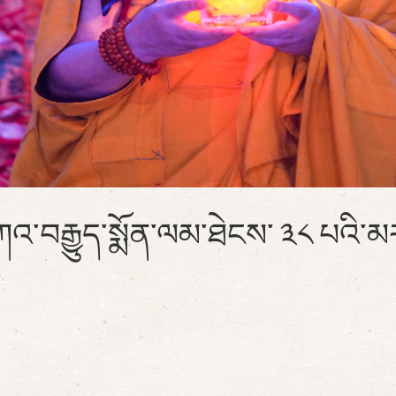
་བརྒྱུད་སྨོན་ལམ་ཐེངས་ ༣༨ པའི་མར