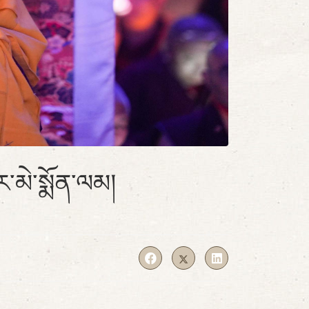
་མེ་སྨོན་ལམ།