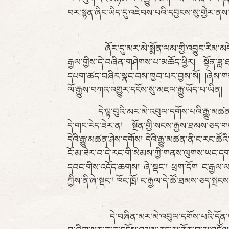
བར་སྙན་ཞིང་ཡིད་དུ་འཇེབས་པའི་དབྱངས་སུ་གྱེར
ཞོར་དུ་མར་མེ་སྨོན་ལམ་གྱི་འབྱུང་རིམ་མདོར་བསྡ
རྒྱལ་གྱིས་དེ་བཞིན་གཤེགས་པ་མཆོད་ཕྱིར། སྟོན་ཟླ་
དཔག་ཚད་བཞིར་སྣང་བས་ཁྱབ་པར་བྱས་སོ། །ཞེས་གསུ
ལོ་རྒྱུས་བཀའ་འགྱུར་དངོས་སུ་མཇལ་རྒྱུ་ཡོད་པ་ཡིན།
དེ་ལྟ་བུའི་མར་མེ་འབུལ་དགོས་པའི་རྒྱུ་མཚན་ཡང་
དེ་གང་རེད་ཟེར་ན། སྔོན་གྱི་སངས་རྒྱས་ཐམས་ཅ
དེའི་རྒྱུ་མཚན་ཤེས་དགོས། དེའི་རྒྱུ་མཚན་ནི་ང་རང་ཚ
ངོ་མ་ཟེར་བ་དེ་རང་གི་སེམས་ཀྱི་གནས་ལུགས་ཡང་དག
དབང་གིས་འདོད་ཆགས། ཞེ་སྡང་། ཕྲག་དོག ང་རྒྱལ་ལ་ས
ཀྱིས་ནི་ཞེ་སྡང་། ཁོང་ཁྲོ། ང་རྒྱལ་དེ་ཚོ་ཐམས་ཅད
དེ་བཞིན་མར་མེ་འབུལ་དགོས་པའི་དོན་ཡང་དེ་ཉི