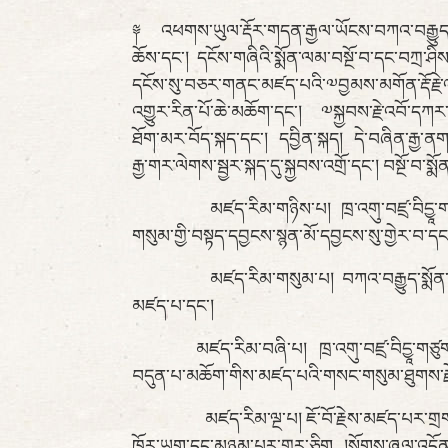
༈ འཕགས་ཡུལ་རྡོར་གདན་རྒྱལ་ཡོངས་བཀའ་བརྒྱུད་སྨོན་
ཆོས་དང་། དངོས་གཞིའི་སྨོན་ལམ་བསྔོ་བ་དང་བཀྲ་ཤི
དངོས་སུ་བཅར་གནང་མཛད་པའི་༧བྱམས་མགོན་རྡོ་རྗེ་འཆ
འགྱུར་རིན་པོ་ཆེ་མཆོག་དང་། ༧སྐྱབས་རྗེ་འབོ་དཀར
ཐོག་མར་བོད་སྐད་དང་། དབྱིན་སྐད། དེ་བཞིན་རྒྱ་ནག
རྒྱ་གར་ལེགས་སྦྱར་སྐད་དུ་སྐྱབས་འགྲོ་དང་། བསྔོ་བ
མཛད་རིམ་གཉིས་པ། ཁྲ་འགུ་བཛྲ་བིདྱཱ་གཙུག་ལག་ས
གསུམ་གྱི་བསྟད་དབྱངས་སྙན་མོ་དབྱངས་སུ་གྱེར་བ་དང
མཛད་རིམ་གསུམ་པ། བཀའ་བརྒྱུད་སྨོན་ལམ་གྱི་ད
མཛད་པ་དང་།
མཛད་རིམ་བཞི་པ། ཁྲ་འགུ་བཛྲ་བིདྱཱ་གཙུག་ལག་སློ
བདུན་པ་མཆོག་གིས་མཛད་པའི་གསང་གསུམ་ཐུགས་རྗེའ
མཛད་རིམ་ལྔ་པ། ཇོ་བོ་རྗེས་མཛད་པར་གྲགས་པའི་མ
ཁོར་ཡུག་དང་མཉམ་པར་གྱུར་ཅིག །སོགས་ཞལ་འདོན་མཛད་