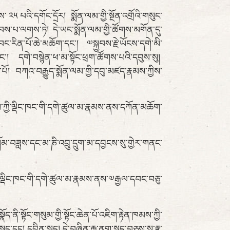
༢༥ པའི་དགོང་དྲོར། སྨོན་ལམ་གྱི་སྔོན་འགྲོའི་གསུང་
བབས་པ་ལགས་ཏེ། དེ་ཡང་སྨོན་ལམ་གྱི་ཚོགས་མགོན་དུ་
བང་རིན་པོ་ཆེ་མཆོག་དང་། ༧སྐྱབས་རྗེ་ཡོངས་དགེ་མི་
དང་། དགེ་བསྙེན་ཕ་མ་སྟོང་ཕྲག་ཚོགས་པའི་དབུས་སུ།
་པོ། བཀའ་བརྒྱུད་སྨོན་ལམ་གྱི་དབུ་མཛད་རྣམས་ཀྱིས་
ཀྱི་ལྡིང་ཁང་གི་དགེ་ཚུལ་མ་རྣམས་ནས་དཀོན་མཆོག་
ླས་དང་མ་ཎི་འབྲུ་དྲུག་མ་དབྱངས་སུ་གྱེར་གནང་
་ལྡིང་ཁང་གི་དགེ་ཚུལ་མ་རྣམས་ནས་༧རྒྱལ་དབང་བཅུ་
ྟོང་གསུམ་གྱི་སྟོང་ཆེན་པོ་འཇིག་རྟེན་ཁམས་ཀྱི་
ད་དང། དབྱིན་སྐད། དེ་བཞིན་རྒྱ་ནག་སྐད་བཅས་སུ་རྣ་