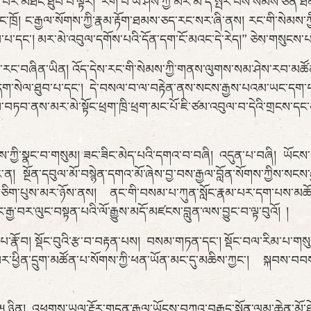
་མཐོང་ཐུབ་པ་ལྟར། རིག་པ་ཡེ་ཤེས་ཀྱི་མར་མེ་དེ་སྤར་བས་སེམས་ཅན་ཐམས་
 ཁོང་ཁྲོ། ང་རྒྱལ་སོགས་ཀྱི་རྣམ་རྟོག་ཐམས་ཅད་རང་སར་ཞི་ནས། རང་གི་སེམ
པ་དང་། མར་མེ་འབུལ་དགོས་པའི་དོན་དག་ངོ་མའང་དེ་རེད།” ཅེས་གསུངས་པ
བཞིན་ཡིན། འོད་དེས་རང་གི་སེམས་ཀྱི་གནས་ལུགས་སམ་ཤེས་རབ་མཚོན་གྱི་
་དག་སེལ་ཐུབ་པ་དང་། དེ་བསལ་བ་ལ་བརྟེན་ནས་སངས་རྒྱས་པའམ་ཡང་དག་པ་མ
ཏབ་ནས་མར་མེ་སྟོང་ཕྲག་ཁྲི་ཕྲག་མང་པོ་ཇི་ཙམ་འབུལ་བ་དེའི་གྲངས་དང
སྣང་བ་གསུམ། ཟང་ཟིང་མེད་པའི་དགའ་བ་བཞི། འདུན་པ་བཞི། ཡོངས་སུ་ད
ན། སྔོན་དབུལ་མོ་བསྙེན་དགའ་མོ་ཞེས་བྱ་བས་རྒྱལ་བློན་སོགས་ཀྱིས་སང
རྩེ་གཅིག་པུས་མར་ཉོས་ནས། ནང་གི་བསམ་པ་ཀུན་སློང་རྣམ་པར་དག་པས་མཆ
ྒྱ་བར་ལུང་བསྟན་པའི་ལོ་རྒྱུས་མདོ་མཛངས་བླུན་ལས་བྱུང་བ་ལྟ་བུའོ། །
། སྡོང་བུའི་རྩ་བ་བརྟན་པས། བསམ་གཏན་དང་། སྡོང་བལ་རིམ་པ་གསུམ་ད
ར་ཕྱིན་དྲུག་མཚོན་པ་སོགས་ཀྱི་ཕན་ཡོན་མང་དུ་མཆིས་ཀྱང་། སྐབས་བབས་ཀྱ
ིན། འཕགས་ཡུལ་རྡོར་གདན་རྒྱལ་ཡོངས་བཀའ་བརྒྱུད་སྨོན་ལམ་ཆེན་མོ་ཐེང