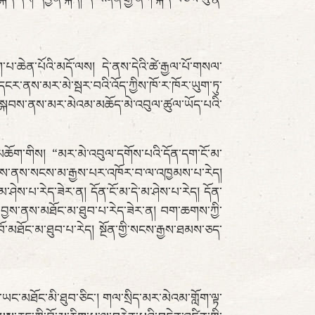
་ཆེན་པོའི་མདོ་ལས། དེ་ནས་དེའི་ཚེ་རྒྱལ་པོ་གསལ་
དངར་ནས་མར་མེ་སྦར་བའི་འོད་ཀྱིས་ཁོ་ར་ཁོར་ཡུག་ཏུ་
ི་སྐབས་ནས་མར་མེའམ་མཆོད་མེ་འབུལ་ཚུལ་ཡོད་པའི་
་མཆོག་གིས། “མར་མེ་འབུལ་དགོས་པའི་དོན་དག་ངོ་མ་
ྱས་ནས་སངས་མ་རྒྱས་པར་འཁོར་བ་ལ་འཁྱམས་པ་རེད།
མ་ཤེས་པ་རེད་ཟེར་ན། དོན་ངོ་མ་དེ་མ་ཤེས་པ་རེད། དོན་
ྲ་བྱས་ནས་མཐོང་མ་ཐུབ་པ་རེད་ཟེར་ན། བག་ཆགས་ཀྱི་
བོ་མཐོང་མ་ཐུབ་པ་རེད། སྔོན་གྱི་སངས་རྒྱས་ཐམས་ཅད་
ཐོང་མི་ཐུབ་ཅིང་། གལ་སྲིད་མར་མེའམ་གློག་ལྟ་