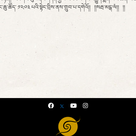
ུ་ཚོད་ ༡༢:༠༣ པའི་སྟེང་བྲིས་ནས་གྲུབ་པ་དགེའོ།། །།སརྦ་མངྒ་ལཾ།། །།