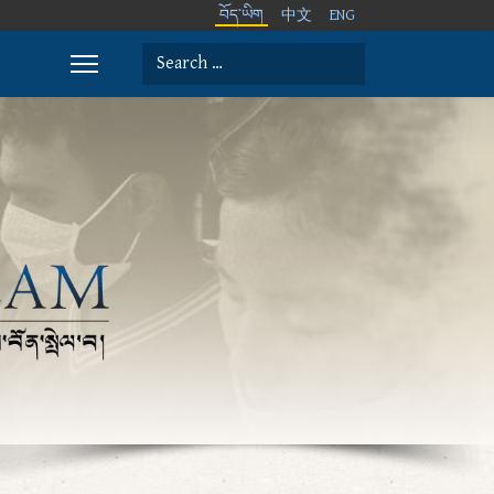
བོད་ཡིག
中文
ENG
Search
Type 2 or more characters for results.