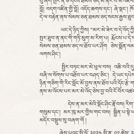
བུ་ཞིག་སྤར་ན་ཅ་དངོས་ཐམས་ཅད་མ་ནོར་བ་མ་འཛོལ་བར
བློ། བདག་འཛིན་གྱི་བློ། འདོད་ཆགས་དང་། ཞེ་སྡང་།
དེ་ལ་བརྟེན་ནས་སེམས་ཅན་ཐམས་ཅད་སངས་རྒྱས་ཐུབ་
ཡང་དེ་ཉིད་ཀྱིས། “མར་མེ་ཟེར་བ་དེ་འོད་ཀྱི་རང་
སྤར་ཐུབ་ན་ནང་གི་གཏི་མུག་མ་རིག་པ། རྨོངས་པ་དེ
སེམས་ཅན་ཐམས་ཅད་ལ་ཐོབ་པར་ཤོག ཅེས་སྨོན་ལམ་བ
ལགས་ཤིང་།
སྤྱིར་བཏང་མར་མེ་ཕུལ་བས། འཆི་བའི་དུས་ཀྱི་
བཞི་ལ་སོགས་པ་འཐོབ་པར་བཤད་ཅིང་། དེ་ཡང་དཔེར་
ཉིན་གཅིག་གི་རིང་སློང་མོ་བྱས་ནས་ཐོབ་པའི་དོང་
ནས་མ་འོངས་པར་མར་མེ་འོད་ཅེས་བྱ་བའི་ངོ་བོར་འཚང་ར
དེས་ན་མར་མེའི་སྡོང་ཤིང་རྣོ་བས། རིག་པ་རྣོ་བ
གསུམ་དང་། མར་ཁུ་མར་གྱིས་གང་བས། སྦྱིན་པ་སྟེ་ཕ
མདོར་བསྡུས་སུ་བཞག་གོ །
ཞེས་པའང་སྤྱི་ལོ་ ༢༠༢༤ སྤྱི་ཟླ་ ༠༡ ཚེས་ ༢༥ ཉ