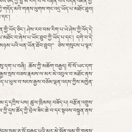
ཅད་ཀྱི་བློ་མ་རིག་པ་ལ་བརྟེན་པའི་བདེན་འཛིན་གྱི་
ས་ཀྱི་གདོད་མའི་གནས་ལུགས་གང་འདྲ་ཡོད་པ་མཐོང་ཐུབ།
་དང་།
ཡོད་ཅིང་། ཤེས་རབ་བམ་རིག་པ་ཡེ་ཤེས་ཀྱི་འོད་དེ་
ཐོང་བ་ཞེས་པ་ཡོང་ཐུབ་ཀྱི་ཡོད་པ་དང་། དགེ་བ་དེ་
་མཉམ་པའི་ཕན་ཡོན་ཐོབ་ཐུབ།“ ཅེས་གསུངས་པ་ལྟར་
ག་པ་བཞི། ཆོས་ཀྱི་མཆོག་བརྒྱད། སོ་སོ་ཡང་དག་
ས་རྒྱས་སྲས་བཅས་རྣམས་ལ་མར་མེ་འབུལ་བ་མཐོང་ནས་
ོད་པ་ཕུལ་བ་སངས་རྒྱས་བཅོམ་ལྡན་འདས་ཀྱིས་མཁྱེན་
ུ་དཀྲིས་པས། ཚུལ་ཁྲིམས། བཟོད་པ། བརྩོན་འགྲུས་
ི་དུས་ཚོད་ཀྱི་བྲེལ་ཟིང་ཆེ་བ་དང་སྟབས་བསྟུན་ནས་
ས་སུམ་ཅུ་སོ་བརྒྱད་པའི་མར་མེ་སྨོན་ལམ་གྱི་གནས་