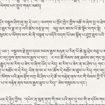
་ནས་ལེགས་པར་གྲུབ་གནང་མཛད།
ུས་ཤིག་ཞུ་ན། དེ་ཡང་། འཕགས་པ་གྲོང་ཁྱེར་གྱིས་འཚོ་བ་ཞེས་བྱ་བ་ཐེག་པ
ཐ་ཆུང་ས་ཟླ་བ་ཉ་བའི་ཚེས་བཅྭ་ལྔ་ལ། འབྲུ་མར་ཟངས་པོ་ཆེ་སྟོང་བཀང་སྟེ། 
ངས་པ་སོགས་མར་མེ་ནི་བསྟན་པ་འདིའི་བདག་པོའམ་སྟོན་པ་ཤཱཀྱ་ཐུབ་པའ
། ༧སྐྱབས་རྗེ་གྲུབ་དབང་སངས་རྒྱས་མཉན་པ་རིན་པོ་ཆེ་སྐུ་ཕྲེང་བཅུ་པ
ད་གང་འདྲ་བྱས་ནས་སངས་རྒྱས་པ་དང་། ང་རང་ཚོ་སེམས་ཅན་ཐམས་ཅད་གང་བ
ོའི་རྒྱུད་ལ་མ་རིག་པ་ཟེར་བ་ཞིག་ཡོད་པ་རེད། མ་རིག་པ་ཟེར་ན་མ་ཤེས་པ། གང་
་པ་མཐོང་བ་དེ་རེད། ཡིན་ནའང་ང་རང་ཚོས་དེ་མཐོང་མ་ཐུབ་པ་རེད། གང་འད
ོགས་པའི་རྣམ་རྟོག་བཀྲ་མི་ཤིས་པ་དེ་ཚོ་ལ་བརྟེན་ནས་རང་གི་སེམས་ཀྱི་ངོ་
་སྤངས་པ་ལ་བརྟེན་ནས་སངས་རྒྱས་ཐུབ་པ་རེད།” ཅེས་གསུངས་པ་དང་།
ད་ཀྱིས། “དཔེར་ན་མུན་ནག་གི་ཁང་པའི་ནང་དུ་རང་གི་ཅ་དངོས་གང་ཡང་མ