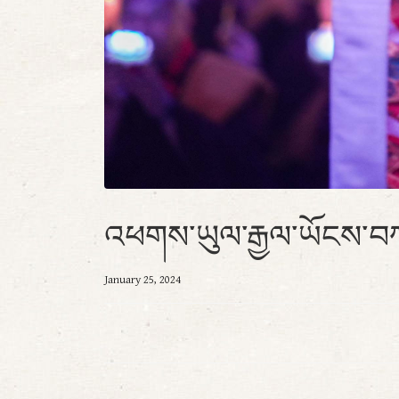
འཕགས་ཡུལ་རྒྱལ་ཡོངས་བཀའ
January 25, 2024