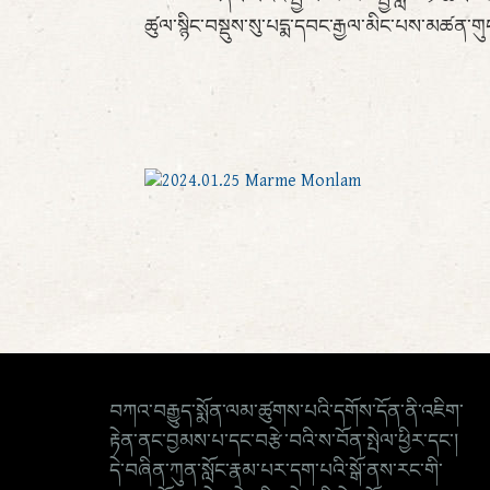
ཚུལ་སྙིང་བསྡུས་སུ་པདྨ་དབང་རྒྱལ་མིང་པས་མཚན་གུང་ཆ
བཀའ་བརྒྱུད་སྨོན་ལམ་ཚུགས་པའི་དགོས་དོན་ནི་འཇིག་
རྟེན་ནང་བྱམས་པ་དང་བརྩེ་བའི་ས་བོན་སྤེལ་ཕྱིར་དང་།
དེ་བཞིན་ཀུན་སློང་རྣམ་པར་དག་པའི་སྒོ་ནས་རང་གི་