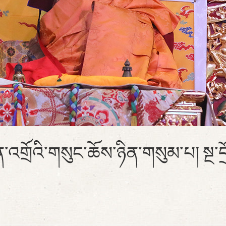
་འགྲོའི་གསུང་ཆོས་ཉིན་གསུམ་པ། སྔ་དྲ