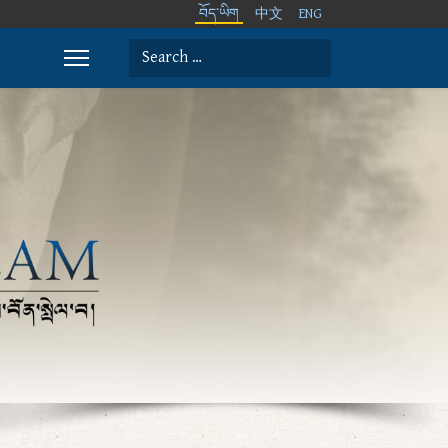
བོད་ཡིག
中文
ENG
Search
Type 2 or more characters for results.