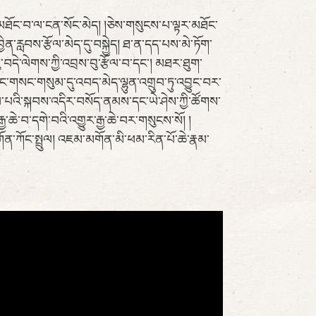
་མཐོང་བ་ལ་ངན་སོང་མེད། །ཅེས་གསུངས་པ་ལྟར་མཐོང་
་རླབས་རྩོལ་མེད་དུ་བསྐྱེད། ཐ་ན་དད་པས་མེ་ཏོག་
ེ་ལེགས་ཀྱི་འབྲས་བུ་རྩོལ་བ་དང་། མཐར་ཐུག་
་གསང་གསུམ་དུ་འབད་མེད་ལྷུན་འགྲུབ་ཏུ་འབྱུང་བར་
་ཐོབ་པའི་སྐབས་འདིར་བསོད་ནམས་དང་ཡེ་ཤེས་ཀྱི་ཚོགས་
ྱ་ཆེ་བ་དགེ་བའི་འགྱུར་རྒྱ་ཆེ་བར་གསུངས་སོ། །
མགོན་ཀོང་སྤྲུལ། འཇམ་མགོན་མི་ཕམ་རིན་པོ་ཆེ་རྣམ་