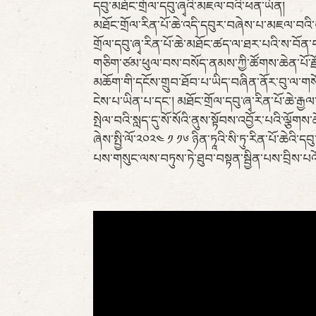
དབུ་མཐོང་གྲོལ་དབུ་ཞྭའི་མཇལ་བའི་ཕན་ཡོན།
མཐོང་གྲོལ་རིན་པོ་ཆེ་འདི་དབུར་བཞེས་པ་མཇལ་བའི་
གྲོལ་དབུ་ཞྭ་རིན་པོ་ཆེ་མཐོང་ཚད་ལ་ཐར་པའི་ས་བོན
གཅིག་ཙམ་ཕུལ་བས་བསོད་ནམས་ཀྱི་ཚོགས་ཆེན་པོ་རྫ
མཆོག་གི་དངོས་གྲུབ་ཐོབ་པ་ཡིད་བཞིན་ནོར་བུ་ལ་ག
ངེས་པ་ཡིན་པ་དང་། མཐོང་གྲོལ་དབུ་ཞྭ་རིན་པོ་ཆེ་རྒ
སྤེལ་བའི་སླད་དུ་སོ་སོའི་ནུས་སྟོབས་འབྱོར་པའི་ལྕོག
ཞེས་སྤྱི་ལོ་༢༠༢༤ ༡ ༡༦ ཉིན་ཏཱའི་སི་ཏུ་རིན་པོ་ཆེའ
པས་གསུང་ལས་བཏུས་ཏེ་ཐུབ་བསྟན་སྦྱིན་པས་བྲིས་པའོ