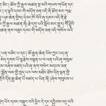
འདུག་ཅིང་། ཆོས་ཀྱི་རྒྱལ་མཚན་སྔ་མའི་གཡས་གཡོན་དང་
ང་། ད་ལྟའི་དབང་གི་མདོག་ཅན་འདི་ནི་ཐོག་མར་ཀརྨ་
པཎ་ཆེན་གྱིས། དེའང་ཁོ་བོའི་ཞྭ་དམར་འདི་ནི་རྗེ་
རྒྱལ་མཚན་ནི། རྗེ་དགུ་པའི་སློབ་མར་གྱུར། གཽ་ཤྲཱིའི་
ལ་མཚན་ནས་བཟུང་དབང་གི་མདོག་ཅན་འདི་གསོལ་བའི་
་ཅོད་པན་བཅིང་པ་དང་། ཨོ་རྒྱན་ཆེན་པོས་ཀྱང་པད་ཞྭ་
ེད་དྭགས་པོ་ལྷ་རྗེས་བསྟན་པ་ལ་ཕན་པའི་ཞྭ་གསུམ་
ིམ་གྱིས་བཞེས་མཛད་པའི་ཞྭ་ནག་གསེར་མདངས་ཅན་
དང་སྨོན་ལམ་གྱི་ཁྱད་པར་ལས་མཐོང་ཐོས་དོན་ལྡན་གྱི་
ོའི་དོན་རྒྱ་ཆེན་པོ་མཛད་པ་ཡིན་ནོ། །ཞེས་གསུངས་པ་
ྱེད་པོར་དབང་བསྐུར་བའི་ཕྱིར་དེ་དང་དབྱིབས་འདྲ་བའི་