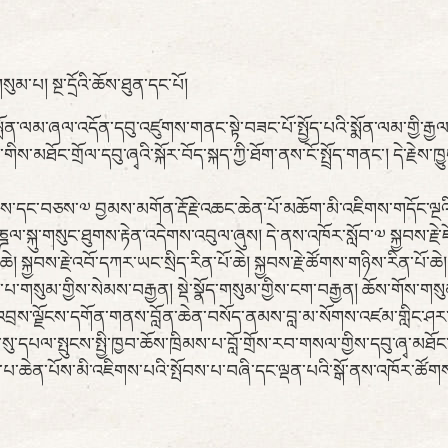
ུམ་པ། སྔ་དྲོའི་ཆོས་ཐུན་དང་པོ།
ཐོག་སྨོན་ལམ་ཞལ་འདོན་དབུ་འཛུགས་གནང་སྟེ་བཟང་པོ་སྤྱོད་པའི་སྨོན་ལམ་གྱི་ར
ས་མཐོང་གྲོལ་དབུ་ཞྭའི་སྐོར་བོད་སྐད་ཀྱི་ཐོག་ནས་ངོ་སྤྲོད་གནང་། དེ་རྗེས་ཁྱུང
་རྒྱས་དང་བཅས་༧ བྱམས་མགོན་རྡོ་རྗེ་འཆང་ཆེན་པོ་མཆོག་མི་འཇིགས་གདོང་ལྔའི
ྐུ་གསུང་ཐུགས་རྟེན་འདེགས་འབུལ་ཞུས། དེ་ནས་འཁོར་སློབ་༧ སྐྱབས་རྗེ་ཇ
ཆེ། སྐྱབས་རྗེ་འབོ་དཀར་ཡང་སྲིད་རིན་པོ་ཆེ། སྐྱབས་རྗེ་ཚོགས་གཉིས་རིན་པོ་ཆེ། ཁ
ླབ་པ་གསུམ་གྱིས་སེམས་བརྒྱན། སྡེ་སྣོད་གསུམ་གྱིས་ངག་བརྒྱན། ཆོས་གོས་ག
འབྲས་ལྗོངས་དགོན་གནས་བློན་ཆེན་བསོད་ནམས་བླ་མ་སོགས་འཛམ་གླིང་ཤར་
སུ་དཔལ་སྤུངས་སྤྱི་ཁྱབ་ཆོས་ཁྲིམས་པ་བློ་གྲོས་རབ་གསལ་གྱིས་དབུ་ཞྭ་མཐོང་ག
པ་ཆེན་པོས་མི་འཇིགས་པའི་སྤོབས་པ་བཞི་དང་ལྡན་པའི་སྒོ་ནས་འཁོར་ཚོགས