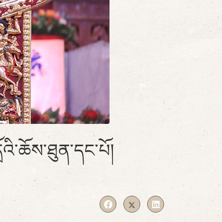
ོའི་ཆོས་ཐུན་དང་པོ།