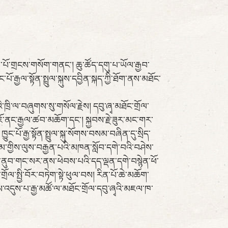
ྒྱལ་པོ་གྲངས་གསོག་གནང་། ཆུ་ཚོད་དགུ་པ་ཡོལ་རྒྱབ་
་པོ་རྒྱལ་སྟོན་སྤྲུལ་སྐུས་དབྱིན་སྐད་ཀྱི་ཐོག་ནས་མཐོང་
་ཁྲི་ལ་བཞུགས་སུ་གསོལ་རྗེས། དབུ་ཞྭ་མཐོང་གྲོལ་
ོ་ནང་རྒྱལ་ཚབ་མཆོག་དང་། སྐྱབས་རྗེ་ཟུར་མང་གར་
ྱུང་པོ་རྒྱ་སྟོན་སྤྲུལ་སྐུ་སོགས་བསམ་བཞིན་དུ་སྲིད་
སུམ་གྱིས་ལུས་བརྒྱན་པའི་མཁན་སློབ་དགེ་བའི་བཤེས་
ནུབ་གང་སར་ནས་ཕེབས་པའི་དད་ལྡན་དགེ་བསྙེན་ཕོ་
ྲོལ་སྤྱི་བོར་བཏེག་སྟེ་ཕུལ་བས། རིན་པོ་ཆེ་མཆོག་
་འདུས་པ་རྒྱ་མཚོ་ལ་མཐོང་གྲོལ་དབུ་ཞྭའི་མཇལ་ཁ་