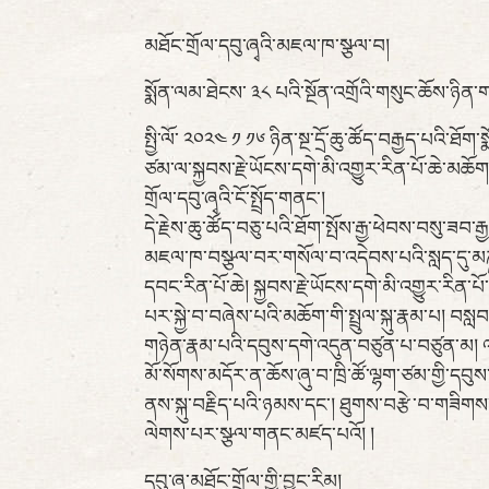
མཐོང་གྲོལ་དབུ་ཞྭའི་མཇལ་ཁ་སྩལ་བ།
སྨོན་ལམ་ཐེངས་ ༣༨ པའི་སྔོན་འགྲོའི་གསུང་ཆོས་ཉིན་གས
སྤྱི་ལོ་ ༢༠༢༤ ༡ ༡༦ ཉིན་སྔ་དྲོ་ཆུ་ཚོད་བརྒྱད་པའི་
ཙམ་ལ་སྐྱབས་རྗེ་ཡོངས་དགེ་མི་འགྱུར་རིན་པོ་ཆེ་མཆོག་གི
གྲོལ་དབུ་ཞྭའི་ངོ་སྤྲོད་གནང་།
དེ་རྗེས་ཆུ་ཚོད་བཅུ་པའི་ཐོག་སྤོས་རྒྱ་ཕེབས་བསུ་ཟབ
མཇལ་ཁ་བསྩལ་བར་གསོལ་བ་འདེབས་པའི་སླད་དུ་མཎྜལ་ས
དབང་རིན་པོ་ཆེ། སྐྱབས་རྗེ་ཡོངས་དགེ་མི་འགྱུར་རིན་པོ་
པར་སྐྱེ་བ་བཞེས་པའི་མཆོག་གི་སྤྲུལ་སྐུ་རྣམ་པ། བས
གཉེན་རྣམ་པའི་དབུས་དགེ་འདུན་བཙུན་པ་བཙུན་མ། 
མོ་སོགས་མདོར་ན་ཆོས་ཞུ་བ་ཁྲི་ཚོ་ལྷག་ཙམ་གྱི་དབུས་
ནས་སྐུ་བརྗིད་པའི་ཉམས་དང་། ཐུགས་བརྩེ་བ་གཟིགས་
ལེགས་པར་སྩལ་གནང་མཛད་པའོ། །
དབུ་ཞྭ་མཐོང་གྲོལ་གྱི་བྱུང་རིམ།