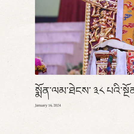
སྨོན་ལམ་ཐེངས་ ༣༨ པའི་སྔོན
January 16, 2024