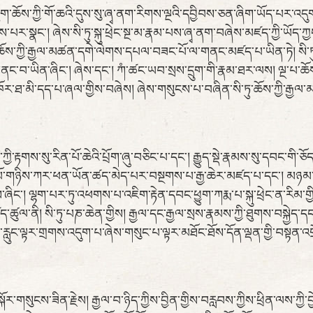
་འཁྲུག་ཆོས་ཀྱི་གོ་ཆའི་དུས་སུ་ཞྭ་ནག་རིགས་ལྔའི་དབྱིབས་ཅན་ཞིག་ཡོད་པར་
ར་སྣང་། ཞེས་སི་ཏུ་སྐུ་ཕྲེང་སྔ་མ་རྣམ་པས་ཞྭ་ནག་བཞེས་མཛད་ཀྱི་ཡོད་ཀྱ
ུག་པ་ཆོས་ཀྱི་རྒྱལ་མཚན་དགེ་ལེགས་དཔལ་བཟང་པོ་ལ་གནང་མཛད་པ་ཡིན་ཏེ། སི་ཏུ་
གནང་བ་ཡིན་ཞིང་། ཞེས་དང་། ཀཾ་ཚང་ཡབ་སྲས་དྲུག་གི་རྣམ་ཐར་ལས། ལྔ་པ་ཆོས་ཀྱི་
ར་ཐ་མི་དད་པ་ཞལ་གྱིས་བཞེས། ཞེས་གསུངས་པ་བཞིན་སི་ཏུ་ཆོས་ཀྱི་རྒྱ
ས་ཀྱི་རྟགས་སུ་རིན་པོ་ཆེའི་པྲོག་ཞུ་བཅིང་པ་དང་། རྒྱུད་སྡེ་རྣམས་སུ་དབང་གི
་པོ་གཉིས་ཀར་ཕན་ཡོན་ཚད་མེད་པར་བསྔགས་པ་རྒྱ་ཆེར་མཛད་པ་དང་། མཉམ་མ
་ཞིང་། ལྷག་པར་ཏུ་འཕགས་པ་འཇིག་རྟེན་དབང་ཕྱུག་ཀརྨ་པ་སྐུ་ཕྲེང་ན་ར
ཛད་ཚུལ་ནི། སི་ཏུ་པཎ་ཆེན་གྱིས། རྒྱལ་དང་རྒྱལ་སྲས་རྣམས་ཀྱི་ཐུགས་བསྐྱེད་
རླུང་ལྟར་གྲགས་འདུག་པ་ཞེས་གསུང་པ་ལྟར་མཐོང་ཐོས་དོན་ལྡན་གྱི་བསྟན་འགྲ
་གསུངས་ཟིན་རྗེས། རྒྱལ་བ་ཉིད་ཀྱིས་བྱིན་གྱིས་བརླབས་ཀྱིས་ཕྲིན་ལས་ཀྱི་བ