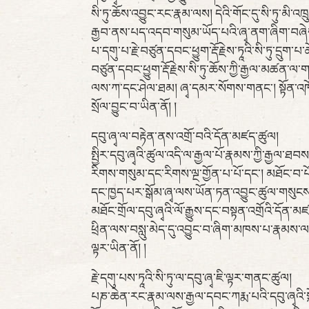
སི་ཏུ་ཆོས་འབྱུང་རང་རྣམ་ལས། དེའི་གོང་དུ་སི་ཏུ་མི
རྒྱབ་ནས་པད་འདབ་གསུམ་ཡོད་པའི་ཞྭ་ནག་ཞིག་བཞེས་པ
པ་དགུ་པ་རྗེ་བཙུན་དབང་ཕྱུག་རྡོ་རྗེས་ཏཱའི་སི་ཏུ་དྲ
བཙུན་དབང་ཕྱུག་རྡོ་རྗེས་སི་ཏུ་ཆོས་ཀྱི་རྒྱལ་མཚན་ལ་
ལས་ཀ་དང་ཤེལ་ཐམ། ཞྭ་དམར་སོགས་གནང་། སྟོན་འཁོ
སྲོལ་བྱུང་བ་ཡིན་ནོ། །
དབུ་ཞྭ་ལ་བརྟེན་ནས་འགྲོ་བའི་དོན་མཛད་ཚུལ།
སྤྱིར་དབུ་ཞྭའི་ཚུལ་འདི་ལ་རྒྱལ་པོ་རྣམས་ཀྱི་རྒྱལ་ཐབ
རིགས་གསུམ་དང་རིགས་ལྔ་གྱོན་པ་པོ་དང་། མཐོང་བ
དང་ཁྱད་པར་སྒོམ་ཞྭ་ལས་ཡོན་ཏན་འབྱུང་ཚུལ་གསུངས
མཐོང་གྲོལ་དབུ་ཞྭའི་ལོ་རྒྱུས་དང་བསྟན་འགྲོའི་དོན་མ
ཕྲིན་ལས་བསླུ་མེད་དུ་འབྱུང་བ་ཞིག་མཁས་པ་རྣམས་ལ་
ལྟར་ཡིན་ནོ། །
རྗེ་དགུ་པས་ཏཱའི་སི་ཏུ་ལ་དབུ་ཞྭ་ཇི་ལྟར་གནང་ཚུལ།
པཎ་ཆེན་རང་རྣམ་ལས་རྒྱལ་དབང་ཀརྨ་པའི་དབུ་ཞྭའི་སྐོར