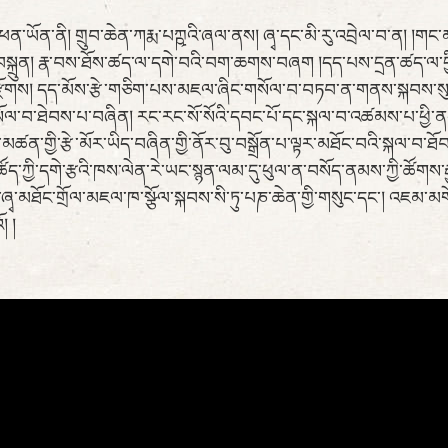
ཕན་ཡོན་ནི། གྲུབ་ཆེན་ཀརྨ་པཀྵའི་ཞལ་ནས། ཞྭ་དང་མི་རུ་འབྲེལ་བ་ན། །གང
་བསྐྲུན། རྣ་བས་ཐོས་ཚད་ལ་དགེ་བའི་བག་ཆགས་བཞག །དད་པས་དྲན་ཚད་ལ་བྱིན
ོགས། དད་མོས་རྩེ་གཅིག་པས་མཇལ་ཞིང་གསོལ་བ་བཏབ་ན་གནས་སྐབས་སུ་བད
སོལ་བ་ཐེབས་པ་བཞིན། རང་རང་སོ་སོའི་དབང་པོ་དང་སྐལ་བ་འཚམས་པ་ཕྱི་ནང
ྱལ་མཚན་གྱི་རྩེ་མོར་ཡིད་བཞིན་གྱི་ནོར་བུ་བསྒྲོན་པ་ལྟར་མཐོང་བའི་སྐལ་བ
ས་ཚོད་ཀྱི་དགེ་རྩའི་ཁས་ལེན་རེ་ཡང་སྙན་ལམ་དུ་ཕུལ་ན་བསོད་ནམས་ཀྱི་ཚོགས་རྒ
ི་དབུ་ཞྭ་མཐོང་གྲོལ་མཇལ་ཁ་སྩོལ་སྐབས་སི་ཏུ་པཎ་ཆེན་གྱི་གསུང་དང་། འཇམ་
། །