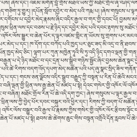
ས། ཞེས་དང་། འཇམ་མགོན་བློ་གྲོས་མཐའ་ཡས་ཀྱི་མཐོང་གྲོལ་ཞྭ་བཤད་ལས
རྒྱུད་གཅིག་ཏུ་གྱུར། །དཔོན་སློབ་དབྱེར་བ་མེད་པའི་ཀརྨ་པ། །ཞེས་གསུངས་པ་
དགོངས་པ་དབྱེར་མེད་རྣམས་ཞིང་འདིར་རྒྱལ་བ་གར་གྱི་དབང་པོ། བྱམས་མག
མ་ཕྲིན་ལས་དང་བཅས་པ་རྗེ་ཉིད་དང་དབྱེར་མེད་པའི་དབང་རྟགས་སུ་མཐོང་
་ཀྱི་འཁོར་ལོས་སྒྱུར་བ་ཆེན་པོར་ད་ལྟར་འཛམ་གླིང་ན་ཡོངས་སུ་གྲགས་པར་མ
མེད་པ་དང་། ཁ་དོག་དང་བཀོད་པའི་ཁྱད་པར་ཅུང་ཟད་མི་འདྲ་བ་ནི་ཐབས་མཁས
ྱད་མེད་ཅིང་། ལྷག་པར་ཀུན་མཁྱེན་ཏཱའི་སི་ཏུ་འདི་ཉིད་དགའ་ལྡན་གྱི་གན
བརྒྱན་པ་དེ་ཉིད་མཐོང་བ་དང་དྲན་པས་སྒྲིབ་གཉིས་སྦྱོང་ཞིང་བྱམས་ཆེན་སྣང་བྱེད
ྟོན་པའི་ཚེ་རིགས་བདག་འོད་དཔག་མེད་མཚོན་པའི་པད་ཞུ་སྣང་སྲིད་ཟིལ་གནོ
ར་མཛད་པ་དང་། གངས་ཅན་ལྗོངས་འདིར་སྒྲུབ་བརྒྱུད་ཀྱི་བསྟན་པ་རིན་པོ་ཆེའི་
་ལྡན་གྱི་ཕྲིན་ལས་རྒྱ་ཆེན་པོ་མཛད་པ་སྟེ། དེའང་གསེར་གྱི་འཁོར་ལོ་འཁོར་ལོ
ྱུང་བ་བཞིན། མཐོང་གྲོལ་རིན་པོ་ཆེ་འདི་དག་ཀྱང་། ཞེས་གསུངས་པ་ལྟར་རྒྱལ
ཕྲིན་ལས་ཀྱི་བྱེད་པོར་དབང་བསྐུར་བའི་ཕྱིར་དང་། རིགས་ཀྱི་བདག་པོ་མཚོན
 འཁོར་ལོས་བསྒྱུར་བའི་རྒྱལ་པོ་རྣམས་ཀྱིས་གསེར་གྱི་འཁོར་ལོར་རྩིབས་སྟོང
ྒྱ་ཆེན་པོ་མཛད་པ་སྟེ། ཐབས་ཆེ་ཚེགས་ཆུང་གིས་བསྟན་འགྲོའི་དོན་རླབས་པོ་