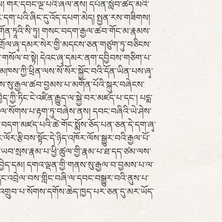
། གར་དབང་ལྔ་པའི་ཞལ་ནས། དཔོན་སློབ་ཚད་མའི་
ལྟར་དག་པའི་ཞིང་དུ་འོད་དཔག་མེད། སྤྱན་རས་གཟིགས།
ོན་ཏཱའི་སི་ཏུ། གསང་བདག་རྒྱལ་ཚབ་གོང་མ་རྣམས་
གྲོལ་ཞྭ་དམར་སེར་གྱི་མདངས་ཅན་གཙུག་ཏུ་བཅིངས་
ངའ་གསོལ་བ་སྟེ། དེའང་ཞྭ་དམར་ནག་དབྱིབས་གཅིག་པ་
་ཀྱི་ཕྲིན་ལས་སོ་སོར་སྐྱོང་བའི་དོན་ཡིན་པས་ཞྭ་
ས་སུ་རྒྱལ་ཚབ་བྱམས་པ་མགོན་པོའི་སྐུར་བཞེངས་
་ཀྱི་ཏིང་ངེ་འཛིན་རྒྱུད་ལ་སྐྱེ་བར་མཛད་པ་དང་། པདྨ་
ན་ལ་སོགས་པ་རྟག་ཏུ་བཞེས་ནས། དབང་བཞིའི་ཡེ་ཤེས་
མངའ་བདག་མཛད་པའི་ཚེ་གོང་སྨོས་ཅོད་པན་ཅན་དེ་དག་ཞྭ་
ར་རྩིབས་སྟོང་དེ་ཉིད་འཁོར་ལོས་སྒྱུར་བའི་རྒྱལ་པོ་
་བ་ཡབ་སྲས་རྣམ་པ་ཕྱི་ཚུལ་གྱི་རྣམ་པ་ཐ་དད་ཙམ་ལས་
་བྱེད་དམ། དགའ་ལྡན་གྱི་གནས་སུ་རྒྱལ་བ་བྱམས་པ་ལ་
་དང་འབྲེལ་བས་གླིང་བཞི་ལ་དབང་བསྒྱུར་བའི་ནུས་པ་
ཆེ་འགྲུབ་པ་སོགས་དགོས་ཆེད་ཁྱད་པར་ཅན་དུ་མར་ཡོད་