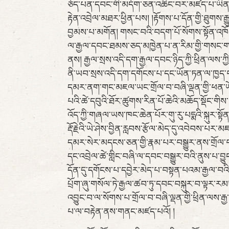
ཅོད་པན་དབང་གི་མདོག་ཅན་འཆིང་བར་མཛད་པ་ཡིན་པ
རྟེན་འབྲེལ་མཐར་ཕྱིན་པས། །རྟོགས་པ་དོན་གྱི་ཐུགས་
བྱམས་པ་མགོན། གསང་བའི་བདག་པོ་སོགས་སྟོན་འཁོར་
ལ་རྒྱལ་དབང་ཐམས་ཅད་མཁྱེན་པ་ན་རིམ་གྱི་གསང་གསུ
ནས། རྒྱལ་སྲས་འདི་དག་རྒྱལ་དབང་ཉིད་ཀྱི་ཕྲིན་ལས
ནི་ཡབ་སྲས་འདི་དག་དགོངས་པ་དང་ཡོན་ཏན་ལ་ཁྱད་པར་
དམར་ནག་གང་མཇལ་ཡང་གྲོལ་བ་བཞི་ལྡན་གྱི་ཕན་ཡོན་ཁ
པའི་ཚེ་དབུའི་ཐོར་ཚུགས་རིན་པོ་ཆེའི་མཆོད་སྡོང་གིས་
འོད་ཀྱི་གཞལ་ཡས་ཁང་ཆེན་པོར་གུ་རུ་པདྨའི་སྐུར་ས
རྡོ་རྗེའི་ཡེ་ཤེས་བྱིན་རླབས་རྩོལ་མེད་དུ་འབེབས་པ
དམར་སེར་མདངས་ཅན་གྱི་རྣམ་པར་བསྒྱུར་ནས་གྲོལ་བ་བཞི
དང་འབྲེལ་ཚེ་གླིང་བཞི་ལ་དབང་བསྒྱུར་བའི་ནུས་པ་བ
དོན་དུ་དགོངས་པ་དབྱེར་མེད་པ་བསྟན་པའམ་རྒྱལ་བའི་
པྲོག་ཞུ་གསོལ་ཏེ་རྒྱལ་ཚབ་ཏུ་དབང་བསྐུར་བ་ལྟར་རམ།
འབྱུང་བ་ལ་སོགས་པ་གྲོལ་བ་བཞི་ལྡན་གྱི་ཕྲིན་ལས་ར
པ་ལ་བརྟེན་ནས་གནང་མཛད་པའོ། །