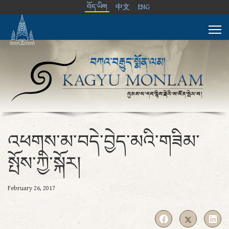
བོད་ཡིག
中文
ENG
འཕགས་མ་བདེ་བྱེད་མའི་གཟིམ་
སྤོས་ཀྱི་སྐོར།
February 26, 2017