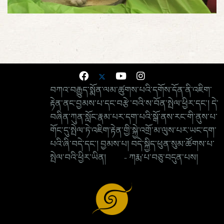
བཀའ་བརྒྱུད་སྨོན་ལམ་ཚུགས་པའི་དགོས་དོན་ནི་འཇིག་
རྟེན་ནང་བྱམས་པ་དང་བརྩེ་བའི་ས་བོན་སྤེལ་ཕྱིར་དང་། དེ་
བཞིན་ཀུན་སློང་རྣམ་པར་དག་པའི་སྒོ་ནས་རང་གི་ནུས་པ་
གོང་དུ་སྤེལ་ཏེ་འཇིག་རྟེན་གྱི་སྐྱེ་འགྲོ་མ་ལུས་པར་ཡང་དག་
པའི་ཞི་བདེ་དང་། བྱམས་པ། བདེ་སྐྱིད་ཕུན་སུམ་ཚོགས་པ་
སྤེལ་བའི་ཕྱིར་ཡིན། - ཀརྨ་པ་བཅུ་བདུན་པས།