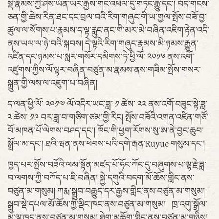
སྡེ་རྣམས་ཀྱི་ཤེས་ཡོན་ཡར་རྒྱས་གོང་འཕེལ་དུ་གཏོང་རྒྱུ་དང་། བོད་གངས་
ཅན་གྱི་ཆེས་རིན་ཐང་དང་བྲལ་བའི་རིག་གཞུང་གི་ཡ་གྱལ་སྤོས་བཟོ་བྱ་
ཚུལ་ལ་སོགས་པ་རྣམས་ད་ལྟ་རླུང་ནང་གི་མར་མེ་བཞིན་འཇིག་རྟེན་འདི་
ནས་ཡལ་ལ་ཉེ་བའི་སྐབས། དེ་ལྟའི་རིག་གཞུང་རྣམས་མི་ཉམས་རྒྱུན་
འཛིན་དང་ཉམས་པ་སླར་གསོར་དམིགས་ཏེ་ཕྱི་ལོ་ ༢༠༡༦ ནས་འགོ་
འཛུགས་ཀྱིས་ལོ་ལྟར་བཞིན་བཙུན་མ་རྣམས་ནས་གཟིམ་སྤོས་གསར་
སྐྲུན་གྱི་ལས་ལ་འཇུག་པ་བཞིན།
ད་ལན་ཕྱི་ལོ་ ༢༠༡༧ ལོ་འདིར་ཡང་ཟླ་ ༡ ཚེས་ ༢༢ ནས་འགོ་བཟུང་སྟེ་ཟླ་
༢ ཚེས་ ༡༩ བར་ཟླ་བ་གཅིག་ཙམ་གྱི་རིང། སྤོས་བཟོའི་འགན་འཛིན་གཙོ་
བོ་མཁན་པོ་ལེགས་བཤད་དང་། ཁོང་གི་ཕྱག་རོགས་སུ་ཨ་ནེ་བྱང་ཆུབ་
སྒྲོལ་མ་དང་། ཐའི་ཝན་ནས་ཕེབས་པའི་དགེ་རྒན་Ruyue གསུམ་དང་།
ཁྱད་པར་སྤོས་བཟོའི་ལམ་སྟོན་མཛད་པོ་ཧོང་ཀོང་དུ་བཞུགས་པ་ལྷ་རྗེ་ཟླ་
བ་ལགས་ཀྱི་བཀོད་པ་ཇི་བཞིན། སྐྱེ་དགུའི་བདག་མོ་ཆོས་གླིང་ནས་
བཙུན་མ་གསུམ། ཀརྨ་སྒྲུབ་བརྒྱུད་དར་རྒྱས་གླིང་ནས་བཙུན་མ་གསུམ།
སྒྲུབ་སྡེ་དཔལ་མོ་ཆོས་ཀྱི་ལྡིང་ཁང་ནས་བཙུན་མ་གསུམ། ཁྲ་འགུ་སྒྲོལ་
མ་ལྷ་ཁང་ནས་བཙུན་མ་གསུམ། ཐེག་མཆོག་གླིང་ནས་བཙུན་མ་གཉིས།