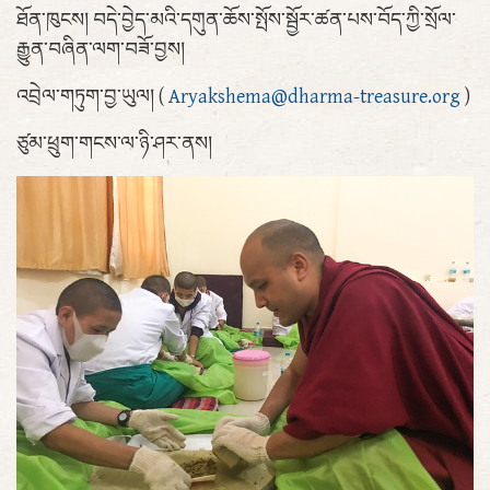
ཐོན་ཁུངས། བདེ་བྱེད་མའི་དགུན་ཆོས་སྤོས་སྦྱོར་ཚན་པས་བོད་ཀྱི་སྲོལ་
རྒྱུན་བཞིན་ལག་བཟོ་བྱས།
འབྲེལ་གཏུག་བྱ་ཡུལ། (
Aryakshema@dharma-treasure.org
)
ཙུམ་ཕྲུག་གངས་ལ་ཉི་ཤར་ནས།