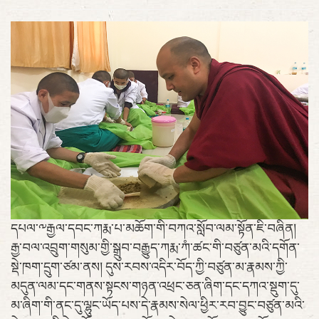
དཔལ་༸རྒྱལ་དབང་ཀརྨ་པ་མཆོག་གི་བཀའ་སློབ་ལམ་སྟོན་ཇི་བཞིན།
རྒྱ་བལ་འབྲུག་གསུམ་གྱི་སྒྲུབ་བརྒྱུད་ཀརྨ་ཀཾ་ཚང་གི་བཙུན་མའི་དགོན་
སྡེ་ཁག་དྲུག་ཙམ་ནས། དུས་རབས་འདིར་བོད་ཀྱི་བཙུན་མ་རྣམས་ཀྱི་
མདུན་ལམ་དང་གནས་སྟངས་གཉན་འཕྲང་ཅན་ཞིག་དང་དཀའ་སྡུག་དུ་
མ་ཞིག་གི་ནང་དུ་ལྷུང་ཡོད་པས་དེ་རྣམས་སེལ་ཕྱིར་རབ་བྱུང་བཙུན་མའི་