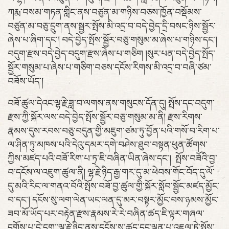
ཀརྨ་བསམ་གཏན་གླིང་ནས་བཙུན་མ་གཉིས་བཅས་ཁྱོན་བསྡོམས་
བཙུན་མ་བཅུ་དྲུག་ནས་སྦྱར་སྤོས་མི་འདྲ་བ་བདེ་བྱེད་དྲི་བསང་ཉིས་སྦྱོར་
ཞེས་པ་ཞིག་དང་། བདེ་བྱེད་སྤོས་སྦྱོར་བཅུ་གསུམ་མ་ཞེས་པ་གཉིས་དང་།
བདུག་རྫས་བདེ་བྱེད་བདུག་རྫས་ཞེས་པ་གཅིག །སུར་པན་བདེ་བྱེད་སྤོད་
སྦྱོར་གསུམ་པ་ཞེས་པ་གཅིག་བཅས་དངོས་རིགས་མི་འདྲ་བ་བཞི་ཙམ་
བཟོས་ཡོད་།
བཟོ་ཚུལ་དེའང་ལྷ་རྗེ་ཟླ་བ་ལགས་ནས་གསུངས་དོན་དུ། སྤོས་དང་བདུག་
རྫས་ཀྱི་སྐོར་ལས་བདེ་བྱེད་སྤོས་སྦྱོར་བཅུ་གསུམ་མ་ནི། རྫས་རིགས་
རྣམས་དུས་རབས་བཅུ་བདུན་གྱི་མཇུག་ཙམ་ཏུ་བྱོན་པའི་གསོ་བ་ཪིག་པ་
ལ་ཤིན་ཏུ་མཁས་པའི་དེའུ་དམར་དགེ་བཤེས་ཐུབ་བསྟན་ཕུན་ཚོགས་
ཀྱིས་མཛད་པའི་བཟོ་རིག་པ་ཏྲ་ཇི་བཞིན་ཡིན་ཞེས་དང་། སྤོས་བཟོའི་བྱ་
བ་དངོས་ལ་འཇུག་ཚུལ་ནི། ལྷ་རྗེ་ཉིད་རྒྱ་གར་དུ་མ་ཕེབས་གོང་བོད་དུ་ལོ་
དུ་མའི་རིང་ལ་གནའ་བོའི་སྤོས་བཟོ་བྱ་ཚུལ་གྱི་སྐོར་སློབ་སྦྱོང་མཛད་མྱོང་
བ་དང་། དངོས་སུ་ལག་ལེན་ཡང་ལན་དུ་མར་བསྟར་མྱོང་བས་ཉམས་མྱོང་
ཟབ་མོ་ཡོད་པར་བརྟེན་རྫས་རྣམས་རེ་རེ་བཞིན་ཚད་ཇི་ལྟར་གཞལ་
དགོས་པ་དེ་དག་་ལྷ་རྗེ་ཉིད་ནས་དངོས་སུ་ཚད་དང་ལྡན་པ་འཇལ་ཏེ་སྤོས་