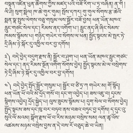
བསྟན་འཛིན་ཕུན་ཚོགས་ཀྱིས་མཛད་པའི་བཟོ་རིག་པ་ཏྲ་བཞིན། ན་གི །
ལི་ཤི། སུག་སྨེལ། ཁ་ཆེ་གུར་གུམ། སྤོས་དཀར། གུ་གུལ་སོགས་རྩ་ཆེའི་
སྨན་སྣ་སྤུས་ལེགས་བཅུ་གསུམ་ལས་སྦྱོར་བཟོ་བྱས། ཕན་ཡོན་མཁའ་
རླུང་གཙང་སེལ་དང་། རིམས་ནད་འགོག་པ་། རླུང་ནད་ཞི་ཞིང་སེམས་
ཁམས་སྙོམས་པ། གཉིད་གཡེར་བ་སོགས་ལ་ཕན། སྤྱོད་སྟངས་མེ་སྤར་ཏེ་
དྲི་ཞིམ་ཉེ་སྐོར་དུ་འཁྱིལ་བར་བྱ་དགོས།
༣༽ བདེ་བྱེད་བདུག་རྫས་ནི། སྦྱོར་བ་ཤུག་པ། ཕན་ཡོན་མཁའ་རླུང་གཙང་
སེལ་དང་། ནད་རིམས་སྔོན་འགོག་སོགས་བྱེད། སྤྱོད་སྟངས་མེ་ལ་བསྲེགས་
ཏེ་དྲི་ཞིམ་ཉེ་སྐོར་དུ་འཁྱིལ་བར་བྱ་དགོས།
༤༽ བདེ་བྱེད་སྤོད་སྦྱོར་གསུམ་པ། སྦྱོར་བ་ཙི་ཏྲ་ཀ གཡེར་མ། གོ་སྙོད།
ཕན་ཡོན་ཕོ་བའི་མེ་དྲོད་གསོ་བ། དང་ག་འབྱེད་པ། ཟས་འཇུ་བ། དྭངས་
སྙིགས་འབྱེད། དྲོད་སྐྱེད་པ། ལུས་ཟུངས་སྙོམས་པ། དུག་སེལ་བ་སོགས་བྱེད།
སྤྱོད་སྟངས་ཟས་དང་ཁུ་བར་བཏབ་ནས་བཟའ་བཏུང་བྱ་དགོས། ད་དུང་འུ་
སུའི་ལོ་མའམ། སྒོག་རྫས་ཕོ་བ་རིས་མཉམ་བསྲེས་སམ། ལན་ཚྭ་འོས་
འཚམས་མཉམ་བསྲེས་བྱས་ན་དེ་བས་རོ་བཅུད་ཆེ་བ་ཡིན།