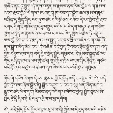
གཞོང་ནང་དུ་བླུག །དེ་ནས་བཙུན་མ་རྣམས་ནས་རིམ་གྱིས་ལག་རྣམས་
འདག་རྫས་ཀྱིས་ལེགས་པར་འཁྲུད། ཁ་རས་དང་སྒྲིག་ཆས་རྣམས་ཚུལ་
བཞིན་དུ་གྱོན་ཞིང་རབ་ཏུ་གཙང་བའི་སྒོ་ནས་བཟོས། དེའང་སྤོས་ཀྱི་རྫས་
འགའ་ཞིག་རྡོ་གཞོང་ནང་དུ་བསྣུར དགོས་པ་དེ་དག་བདུན་ཕྲག་གཅིག་
ལྷག་བཙུན་མ་རྣམས་ནས་དཀའ་ངལ་དང་ལེན་གྱིས་བརྫིས་ཏེ་འཕྲུལ་
ཆས་ཀྱི་རིགས་བེད་རྩད་ནས་མ་སྤྱད་པར་སྔར་སྲོལ་བཞིན་ལག་བཟོ་ཁོ་
ནས་སྒྲུབ་ཡོད་ཅེས་དང་། དེ་བཞིན་བདེ་བྱེད་དྲི་བསང་ཉིས་སྦྱོར་དང་། བདེ་
བྱེད་བདུག་རྫས་དང། བདེ་བྱེད་སྤོད་སྦྱོར་གསུམ་མ་དེ་རྣམས་སྐྲུན་ཚེའང་
གོང་བཞིན་རྫས་རྣམས་ཀྱི་ཚད། ལྷ་རྗེ་ཉིད་ཀྱིས་འཇལ་ཞིང་ཤིན་ཏུ་གཙང་
བའི་སྒོ་ནས་བཙུན་མ་རྣམས་ནས་ལེགས་པར་བཟོ་ཚུལ་གསུངས།
གོང་གི་དངོས་རིགས་དེ་དག་རྣམས་ཀྱི་ངོ་སྤྲོད་མདོར་བསྡུས་ནི། ༡༽ བདེ་
བྱེད་དྲི་བསང་ཉིས་སྦྱོར་ནི། སྦྱོར་བ་ཤུག་པ་དང་བ་ལུ། ཕན་ཡོན་མཁའ་
རླུང་གཙང་སེལ་དང་། རིམས་ནད་འགོག་པ་སོགས་བྱེད། སྤྱོད་སྟངས་མེ་
སྤར་ཏེ་དྲི་ཞིམ་ཉེ་སྐོར་དུ་འཁྱིལ་བ་བྱ་དགོས།
༢༽ བདེ་བྱེད་སྤོས་སྦྱོར་བཅུ་གསུམ་མ་ནི། སྦྱོར་བ་དེའུ་དམར་དགེ་བཤེས་