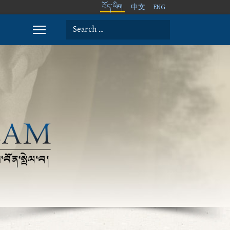
བོད་ཡིག
中文
ENG
Search
Type 2 or more characters for results.