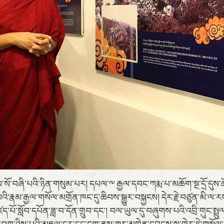
ཐེངས་སོ་བཞི་པའི་ཉིན་གསུམ་པར། དཔལ་༸ རྒྱལ་དབང་ཀརྨ་པ་མཆོག་སྔ་དྲོ་དུ
་རྣམ་རྒྱལ་གསོལ་མགྲོན་ཁང་དུ་ཆིབས་སྒྱུར་བསྐྱངས། དེར་རྗེ་བཙུན་མི་ལ་ར
པོ་སློབ་དཔོན་ཟླ་བ་དོན་གྲུབ་དང་། བལ་ཡུལ་དུ་བཞུགས་པའི་འབྲི་གུང་སྤྲུ