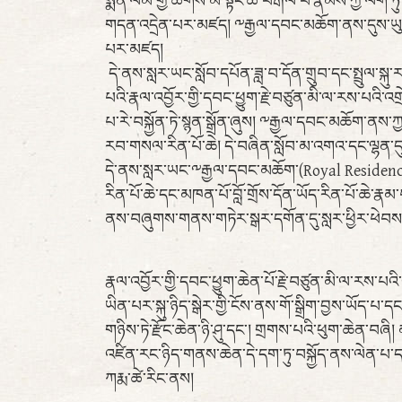
སྨོན་ལམ་གྱི་ཚོགས་མི་སྟོང་ཚོ་བརྒལ་བ་རྣམས་ཀྱི་ལག་
གདན་འདྲེན་པར་མཛད། ༸རྒྱལ་དབང་མཆོག་ནས་དུས་ཡུན་
པར་མཛད།
དེ་ནས་སླར་ཡང་སློབ་དཔོན་ཟླ་བ་དོན་གྲུབ་དང་སྤྲུལ་སྐ
པའི་རྣལ་འབྱོར་གྱི་དབང་ཕྱུག་རྗེ་བཙུན་མི་ལ་རས་པའི་
པ་རེ་བསྐྱོན་ཏེ་སྙན་སྒྲོན་ཞུས། ༸རྒྱལ་དབང་མཆོག་ནས
རབ་གསལ་རིན་པོ་ཆེ། དེ་བཞིན་སློབ་མ་འགའ་དང་ལྷན་དུ་
དེ་ནས་སླར་ཡང་༸རྒྱལ་དབང་མཆོག་(Royal Residency) 
རིན་པོ་ཆེ་དང་མཁན་པོ་བློ་གྲོས་དོན་ཡོད་རིན་པོ་ཆེ་
ནས་བཞུགས་གནས་གཏེར་སྒར་དགོན་དུ་སླར་ཕྱིར་ཕེབ
རྣལ་འབྱོར་གྱི་དབང་ཕྱུག་ཆེན་པོ་རྗེ་བཙུན་མི་ལ་རས་
ཡིན་པར་སྐུ་ཉིད་སྒེར་གྱི་ངོས་ནས་གོ་སྒྲིག་བྱས་ཡོད་པ་དང།
གཉིས་ཏེ་རྫོང་ཆེན་ཉི་ཤུ་དང་། གྲགས་པའི་ཕུག་ཆེན་
འཛིན་རང་ཉིད་གནས་ཆེན་དེ་དག་ཏུ་བསྐྱོད་ནས་ལེན་པ་དང་
ཀརྨ་ཚེ་རིང་ནས།