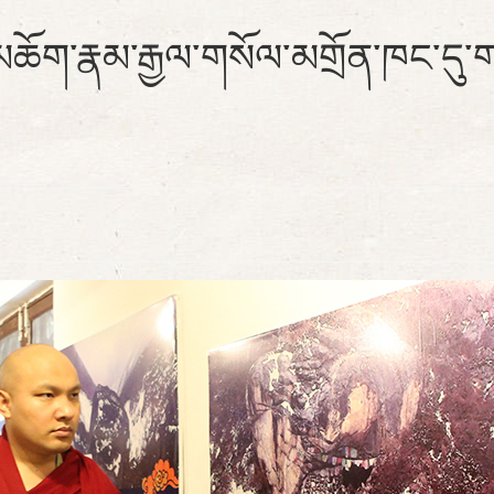
ོག་རྣམ་རྒྱལ་གསོལ་མགྲོན་ཁང་དུ་གཟི