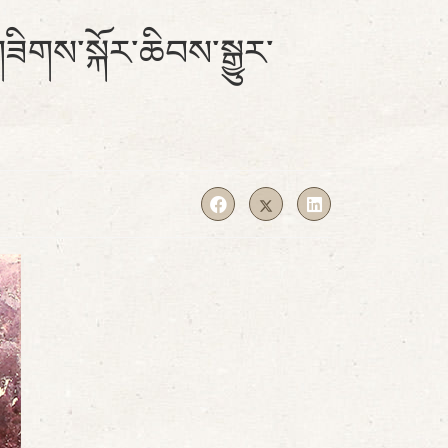
གས་སྐོར་ཆིབས་སྒྱུར་