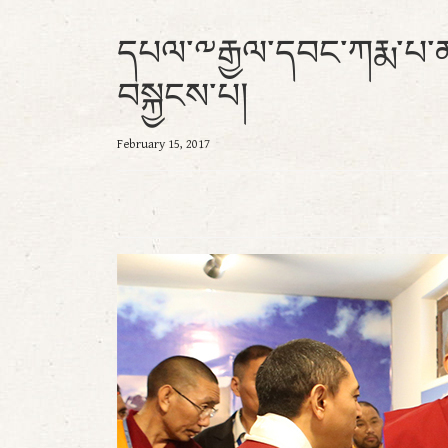
དཔལ་༸རྒྱལ་དབང་ཀརྨ་པ་མཆ
བསྐྱངས་པ།
February 15, 2017