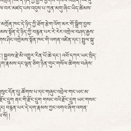
ྲོན་ཁང་དེ་ཉིད་ཀྱི་རྒྱབ་ཕྱོགས་གསོལ་མཆོད་ཁང་དུ་
རོལ་བར་མཛད་པས་འདུས་པ་ཀུན་མགུ་ཞིང་ཡིད་ཚིམས་
ྲོན་ཁང་དེ་ཉིད་ཀྱི་ཐོག་རྩེག་འོག་མར་གོ་སྒྲིག་བྱས་
ས་སྟོན་དེ་ཉིད་ཀྱི་བརྙན་པར་རེ་རེར་འགྲེལ་བཤད་རྒྱས་
་ཤིང་འགྲེམས་སྟོན་ཁང་གི་འགན་འཛིན་དང་། སྤྲུལ་སྐུ་
བས་རྗེ་མི་འགྱུར་རིན་པོ་ཆེ་དང་། འབོ་དཀར་ཡང་སྲིད་
ིན་བདག་རྣམས་དང་ལྷན་ཅིག་ཉིན་གུང་གསོལ་ཚིགས་བཞེས་
ས་གསུང་དོན་དུ། ཚོགས་པ་དང་གཞུང་འབྲེལ་གང་ཡང་མ་
འི་རྫོང་དྲུག ནང་གི་རྫོང་དྲུག གསང་བའི་རྫོང་དྲུག ཡང་གསང་
་པ་དང། བརྙན་པར་དེ་དག་རྣམས་ཀྱང་འགའ་ཞིག་འགན་
སོ། །