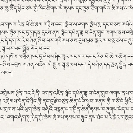
ཏུ་བཀྲ་ཤིས་པའི་མཇལ་དར་དང་ངག་ནས་ཀར་མཁྱེན་དབྱངས་སུ་གྱེར་ཏེ་གསོལ་མག
ཆུ་ཚོོད་ཕྱེད་ཙམ་གྱི་རིང་ཚོགས་མི་རྣམས་དང་ལྷན་ཅིག་གསོལ་ཚིགས་ལ་
ུ་རབ་གསལ་རིན་པོ་ཆེ་རྣམ་གཉིས་དང་། སློབ་མ་འགས་སྤོས་སྣ་དང་བཅས་གསོལ་མག
འགྲེམས་སྟོན་ཁང་དུ་གདན་དྲངས་ནས་སློབ་དཔོན་ཟླ་བ་དོན་གྲུབ་ལགས་ནས་འགྲེམ
་ཀྱང་དེ་དག་རེ་རེ་བཞིན་ཞིབ་པར་གཟིགས་ནས་དུས་ཡུན་སྐར་མ་བཅུ་ཙམ་བཞུགས
སྐུ་པར་ཡང་སྒྲོན་ཡོད་པ་དང།
གསོལ་མགྲོན་ཁང་དུ་ཕེབས་ཤིང་ཟུར་མང་གར་དབང་རིན་པོ་ཆེ་མཆོག་དང་། སྐྱ
རྣམ་བཞིས་དབུས་གཞན་མཆོག་གི་སྤྲུལ་སྐུ་རྣམས་དང་། དེ་བཞིན་དད་ལྡན་སྦྱ
ས་མཛད།
པའི་འགྲེམས་སྟོན་ཁང་དེ་ནི། འགན་འཛིན་སློབ་དཔོན་ཟླ་བ་དོན་གྲུབ་ལགས་ན
 འགྲེམས་སྟོན་དེ་ཉིད་ཀྱི་ནང་དུ་རྗེ་བཙུན་ཆེན་པོའི་སྒྲུབ་གནས་ཀྱི་གཙོ་བོ་ཕྱི
བཞི། མ་གྲགས་པའི་ཕུག་ཆེན་བཞིའི་བརྙན་པར་བྱིན་ཆེན་རྣམས་བཞུགས་ཡོད
། འགའ་ཞིག་སྐུ་ཉིད་ཀྱི་ཆོས་གྲོགས་རྣམས་བརྒྱུད་ནས་ཐོབ་པའི་སྐོར་གསུངས་