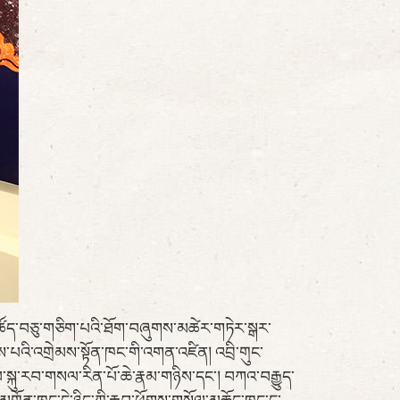
ས་ཚོད་བཅུ་གཅིག་པའི་ཐོག་བཞུགས་མཚེར་གཏེར་སྒར་
ས་པའི་འགྲེམས་སྟོན་ཁང་གི་འགན་འཛིན། འབྲི་གུང་
ལ་སྐུ་རབ་གསལ་རིན་པོ་ཆེ་རྣམ་གཉིས་དང་། བཀའ་བརྒྱུད་