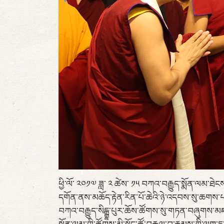
ཕྱི་ལོ་ ༢༠༡༧ ཟླ་ ༢ ཚེས་ ༡༥ བཀའ་བརྒྱུད་སྨོན་ལམ་
དགོན་ནས་མཆོད་རྟེན་རིན་པོ་ཆེའི་ཉེ་འདབས་སུ་ཆགས་པའི
བཀའ་བརྒྱུད་སིངྒྷ་པུར་ཆོས་ཚོགས་སུ་གཏན་བཞུགས་མཛད་