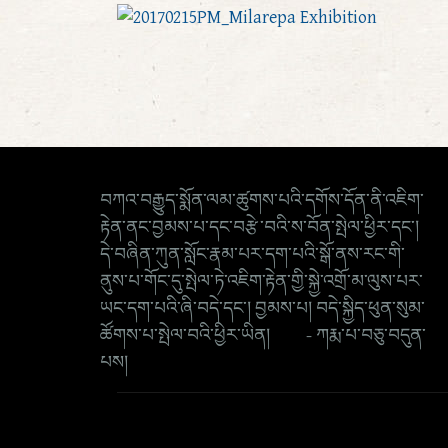
བཀའ་བརྒྱུད་སྨོན་ལམ་ཚུགས་པའི་དགོས་དོན་ནི་འཇིག་
རྟེན་ནང་བྱམས་པ་དང་བརྩེ་བའི་ས་བོན་སྤེལ་ཕྱིར་དང་།
དེ་བཞིན་ཀུན་སློང་རྣམ་པར་དག་པའི་སྒོ་ནས་རང་གི་
ནུས་པ་གོང་དུ་སྤེལ་ཏེ་འཇིག་རྟེན་གྱི་སྐྱེ་འགྲོ་མ་ལུས་པར་
ཡང་དག་པའི་ཞི་བདེ་དང་། བྱམས་པ། བདེ་སྐྱིད་ཕུན་སུམ་
ཚོགས་པ་སྤེལ་བའི་ཕྱིར་ཡིན། - ཀརྨ་པ་བཅུ་བདུན་
པས།