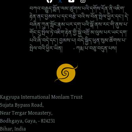
བཀའ་བརྒྱུད་སྨོན་ལམ་ཚུགས་པའི་དགོས་དོན་ནི་འཇིག་
རྟེན་ནང་བྱམས་པ་དང་བརྩེ་བའི་ས་བོན་སྤེལ་ཕྱིར་དང་། དེ་
བཞིན་ཀུན་སློང་རྣམ་པར་དག་པའི་སྒོ་ནས་རང་གི་ནུས་པ་
གོང་དུ་སྤེལ་ཏེ་འཇིག་རྟེན་གྱི་སྐྱེ་འགྲོ་མ་ལུས་པར་ཡང་དག་
པའི་ཞི་བདེ་དང་། བྱམས་པ། བདེ་སྐྱིད་ཕུན་སུམ་ཚོགས་པ་
སྤེལ་བའི་ཕྱིར་ཡིན། - ཀརྨ་པ་བཅུ་བདུན་པས།
Kagyupa International Monlam Trust
Sujata Bypass Road,
Near Tergar Monastery,
Bodhgaya, Gaya, - 824231
Bihar, India