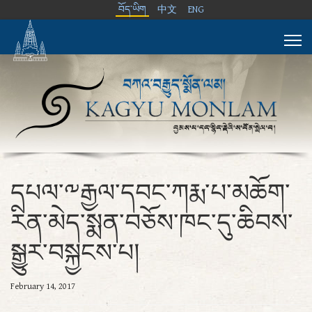
བོད་ཡིག
中文
ENG
དཔལ་༸རྒྱལ་དབང་ཀརྨ་པ་མཆོག་
རིན་མེད་སྨན་བཅོས་ཁང་དུ་ཆིབས་
སྒྱུར་བསྐྱངས་པ།
February 14, 2017