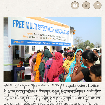
དཔལ་༸རྒྱལ་དབང་ཀརྨ་པ་མཆོག་ས་གནས་ Sujata Guest House
གྱི་ཉེ་འདབས་སུ་མཆིས་པའི་བཀའ་བརྒྱུད་སྨོན་ལམ་ཚོགས་པས་གོ་སྒྲིག་
བགྱིས་པའི་རིན་མེད་འཕྲོད་བསྟེན་སྨན་ཁང་དུ་གཟིགས་ཞིབ་ཕྱིར་ཆིབས་
སྒྱུར་བསྐྱངས། འཕྲོད་བསྟེན་ཁང་དེ་ཉིད་ཕྱི་ལོ་ ༢༠༡༧ ཟླ་བ་ ༢ ཚེས་ ༡༤