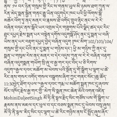
ནས་ ༡༦ བར་ཉིན་གསུམ་གྱི་རིང་ས་གནས་ཡུལ་མི་ཉམས་ཐག་ཀུན་ལ་
རིན་མེད་སྨན་སྦྱིན་གནང་རྒྱུ་ཡིན་འདུགདེར་ཁང་པའི་ཕྱི་ལོགས་སྒོ་
མཆོར་འོག་ཏུ་ནད་མནར་བ་རྣམས་ཐོ་འགོད་གྲུབ་རྟིང་ནང་ལ་རེ་རེ་
བཞིན་བཏང་ནས་སྒོའི་ཡར་འགྲམ་དེར་གཟུགས་པོའི་ལྗིད་ཚད་དང་རིང་
ཐུང་དཔྱད་རྗེས་སྨན་པར་བསྟེན་དགོས་འདུགསྒོ་ཤོད་ནང་དུ་སྨན་པ་བཞི་
ཡིས་ནད་པར་བརྟག་དཔྱད་བྱེད་བཞིན་འདུག །ཁང་མིག་102/103/104/
གསུམ་གྱི་དང་པོའི་ནང་དུ་སྨན་པ་གཉིས་དང་། ཕྱི་མ་གཉིས་ཀྱི་ནང་དུ་
སྨན་པ་གསུམ་རེས་ནད་མནར་བ་དེར་འདུས་ཀུན་ལ་རེ་རེ་བཞིན་བརྟག་
བཞིན་འདུགསྨན་གཡོག་སྲི་ཞུ་བ་རྒྱ་གར་དང་བོད་པ་ཅི་རིགས་
འདུག༸རྒྱལ་དབང་མཆོག་མ་ཕེབས་པའི་སྔོན་དུ་གོ་སྒྲིག་པ་ལྷག་པ་ཚེ་
རིང་ནས་གསར་འགོད་གསལ་བསྒྲགས་ཞིག་ཀྱང་གནང་སོང་།ཆུ་ཚོད་
11:30ཕྱེད་ཐོག་དཔལ་༸རྒྱལ་དབང་ཀརྨ་པ་མཆོག་སྨན་ཁང་དུ་ཞབས་
སོར་འཁོད་རྗེས་རྒྱ་གར་གྱི་་མེཀ་སི་སྨན་ཁང་ཆེན་མོའི་འགན་འཛིན་
MohiniDaljeetSingh མོ་ཧི་ནི་དྷལ་རྗིད་སིང་གཙོས་པས་གོ་སྒྲིག་པ་
རྣམས་ནས་མཇལ་དར་ཕུལ་བ་དང་བཅས་སྨན་ཁང་དུ་ཕེབས་བསུ་ཞུས།
མོ་ཧི་ནི་དྷལ་་ཇིད་སིང་དང་ལྷག་པ་ཚེ་རིང་གཉིས་ནས་ངོ་སྤྲོད་ཞུས་ཞོར་