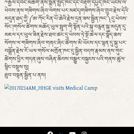
༸རྒྱལ་དབང་མཆོག་ནས་སྨན་སྤྲོད་ཁང་དང་བརྟག་དཔྱད་ཁང་ཡོངས་ལ་
ཕེབས་ནས་གཟིགས་ཞིབ་ལེགས་པར་མཛད།གཟིགས་ཞིབ་གྲུབ་རྗེས་དེའི་
མདུན་ཐད་ཀྱི་༼ཨ་ཀོང་རིན་པོ་ཆེའི་རྗེས་དྲན་ཟས་སྦྱིན་ཁང་༽དུ་ཕེབས་
སོང་།གསོལ་ཚིགས་མཆོད་ཡུལ་སྦུག་གི་སྟོན་པའི་སྐུ་བརྙན་སྐུ་མདུན་དུ་
མཇལ་དར་ཕུལ་ཟིན་རྗེས་ཐབ་ཚང་དུ་ཕེབས་ཏེ་སྔོ་ཚལ་དང་སྣོད་ཆས་
སོགས་ལ་གཟིགས་ཞིབ་གནང་ཞིང་ཚོགས་མི་ཡོངས་དང་ལྷན་དུ་སྐུ་པར་
བསྒྲོན་རྗེས་རོ་ཡལ་གསོལ་མགྲོན་ཁང་དུ་སྦྱིན་བདག་རྣམས་ནས་གུང་
ཚིགས་ཕྱིར་གདན་ཞུས་བཞིན་ཆིབས་བསྒྱུར་བསྐྱངས་པའི་གནས་ཚུལ་
སྙིང་བསྡུས་སུ།
ཐུབ་བསྟན་སྦྱིན་པ་ནས།