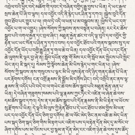
འབྲེལ་བའི་ཕྱིར་བདེ་མཆོག་གི་དབང་དེ་བཞིན་བགྱིད་རྒྱུ་བྱས་པ་ཡིན། དེ་ཡང་རྒྱལ་
སྲས་ཆེན་པོ་ཞི་བ་ལྷས། དལ་འབྱོར་འདི་ནི་རྙེད་པར་ཤིན་ཏུ་དཀའ། །སྐྱེས་བུའི་དོན་
གྲུབ་ཐོབ་པར་གྱུར་པ་ལ། །གལ་ཏེ་འདི་ལ་ཕན་པ་མ་བསྒྲུབས་ན། །ཕྱིས་དེ་ཡང་དག་
འབྱོར་པ་ག་ལ་འགྱུར། །ཞེས་སོགས་ཀྱི་སྐབས་ནས་བསྟན་པ་བཞིན། རང་རེར་ཆོས་
སྒྲུབ་པའི་འགལ་རྐྱེན་དང་བྲལ་ཞིང་། མཐུན་རྐྱེན་ཚང་བ་འདི་ལྟ་བུའི་དལ་འབྱོར་གྱི་
རྟེན་ཡང་ཡང་སོན་པ་ཤིན་ཏུ་དཀའ་བས། དལ་འབྱོར་ཐོབ་པའི་གནས་སྐབས་སུ་དལ་
འབྱོར་དོན་ཡོད་པ་བགྱི་རྒྱུ་ཤིན་ཏུ་གལ་ཆེ་བ་ཡིན། དལ་འབྱོར་དོན་ཡོད་པ་དང་དོན་
ཆེ་ལུགས་ཇི་ལྟར་བྱ་ཞེ་ན། སློབ་དཔོན་ཙནྡྲ་གོ་མིས་རང་གི་སློབ་མར་སྤྲིངས་པའི་སྤྲིང་
ཡིང་ནང། ཇི་སྐད་དུ། སེམས་ཀྱི་སྟོབས་ཆེན་མི་ཡིས་རྙེད་པ་གང་ཡིན་པ། །ཞེས་
སོགས་ཀྱི་སྐབས་ནས་གསུངས་པ་ལྟར་མི་ཡི་ལུས་རྟེན་འདི་ཉིད་གནད་ཆེན་པོ་ཡིན་
པར་རྟོགས་དགོས། ངན་འགྲོ་རྣམས་ནི་སྨྲོས་མི་དགོས་ཤིང་། བདེ་འགྲོའི་ནང་ནས་ལྷ་
རྣམས་ནི་འདོད་པའི་བདེ་བ་ལ་གཡེང་ཆེ་བས་ཆོས་སྒྲུབ་པའི་མཐུན་རྐྱེན་ཞན་པ་
ཡིན། དེ་བཞིན་གཟུགས་ཁམས་པའི་ལྷ་རྣམས་ཀྱང་ཏིང་ངེ་འཛིན་ལ་ཞེན་ཆེ་བས་
དམ་ཆོས་སྒྲུབ་དཀའ། དེས་ན་དམ་ཆོས་སྒྲུབ་པའི་དོན་རྣམས་ནི་མི་ཡི་རྟེན་ལ་ཡོངས་
སུ་རྫོགས་པ་ཡིན། དེ་ལྟའི་མི་ལུས་ཀྱི་རྟེན་ཐོབ་པ་དེ་ཡང་ཐོབ་པ་ཙམ་གྱིས་མི་ཕན་
པར་དལ་འབྱོར་དོན་ཡོད་ཅིག་བྱ་དགོས། ཚེ་ལ་ལོང་མེད་ཅིང་ནམ་འཆི་ཆ་མེད་ཡིན་
པས་སྐད་ཅིག་སྐད་ཅིག་གིས་མི་རྟག་པར་འཇིག་པས་དལ་རྟེན་དོན་མེད་དུ་མ་སོང་བ་
ཞིག་དགོས་པས་མ་འོངས་པར་བྱ་སྙམ་ན་དོན་མེད་ངང་འཇིག་ཉེན་ཆེ་བས་དུས་ཚོད་