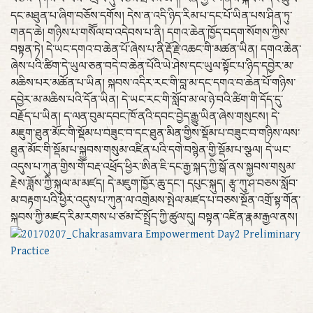
དང་མཐུན་པ་ཞིག་བཅོས་དགོས། དེས་ན་འདི་ཉིད་རིམ་པ་དང་པོ་ཡིན་པས་ཤིན་ཏུ་
གནད་ཆེ། གཉིས་པ་གསོོལ་བ་འདེབས་པ་ནི། དགའ་ཆེན་ཁྱོད་བདག་སོགས་ཀྱིས་
བསྟན་ཏེ། དེ་ཡང་དགའ་བ་ཆེན་པོ་ཞེས་པ་ནི་རྡོ་རྗེ་འཆང་གི་མཚན་ཡིན། དགའ་ཆེན་
ཞེས་པའི་ཚིག་དེ་ཡུལ་ཅན་བདེ་བ་ཆེན་པོའི་ཡེ་ཤེས་དང་ཡུལ་སྟོང་པ་ཉིད་དབྱེར་མ་
མཆིས་པར་མཚོན་པ་ཡིན། སྐབས་འདིར་རང་གི་བླ་མ་དང་དགའ་བ་ཆེན་པོ་གཉིས་
དབྱེར་མ་མཆིས་པའི་དོན་ཡིན། དེ་ཡང་རང་གི་སློབ་མ་ལ་ཉེ་བའི་ཚིག་གི་དོད་དུ་
བརྗོད་པ་ཡིན། ད་ལན་བུམ་དབང་ཁོ་ནའི་དབང་བྱེད་རྒྱུ་ཡིན་ཞེས་གསུངས། དེ་
མཇུག་ཐུན་མོང་གི་སྡོམ་པ་བཟུང་བ་དང་ཐུན་མིན་གྱིས་སྡོམ་པ་བཟུང་བ་གཉིས་ལས་
ཐུན་མོང་གི་སྡོམ་པ་སྐྱབས་གསུམ་འཛིན་པའི་དགེ་བསྙེན་གྱི་སྡོམ་པ་སྩལ། དེ་ཡང་
འདུས་པ་ཀུན་གྱིས་གོ་བརྡ་འཕྲོད་ཕྱིར་ཨིན་ཇི་དང་རྒྱ་སྐད་ཀྱི་སྒོ་ནས་སྐྱབས་གསུམ་
རྗེས་ཟློས་ཀྱི་སྐུལ་མ་མཛད། དེ་མཇུག་ཁྱོར་ཆུ་དང་། དཔུང་སྐུད། རྩྭ་ཀུ་ཤ་བཅས་སློབ་
མ་བརྟག་པའི་ཕྱིར་འདུས་པ་ཀུན་ལ་འགྲེམས་སྤེལ་མཛད་པ་བཅས་སྔོན་འགྲོ་སྟ་གོན་
སྐབས་ཀྱི་མཛད་རིམ་རགས་པ་ཙམ་ངོ་སྤྲོད་ཀྱི་ཚུལ་དུ། བསྟན་འཛིན་རྣམ་རྒྱལ་ནས།