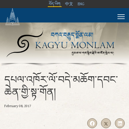
བོད་ཡིག
中文
ENG
དཔལ་འཁོར་ལོ་བདེ་མཆོག་དབང་
ཆེན་གྱི་སྟ་གོན།
February 08, 2017