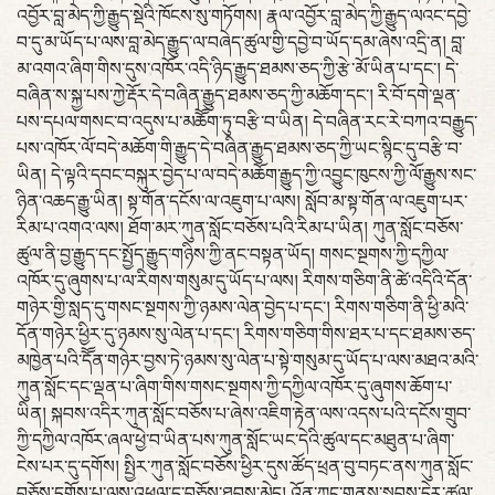
འབྱོར་བླ་མེད་ཀྱི་རྒྱུད་སྡེའི་ཁོངས་སུ་གཏོགས། རྣལ་འབྱོར་བླ་མེད་ཀྱི་རྒྱུད་ལའང་དབྱེ་
བ་དུ་མ་ཡོད་པ་ལས་བླ་མེད་རྒྱུད་ལ་བཞེད་ཚུལ་གྱི་དབྱེ་བ་ཡོད་དམ་ཞེས་འདྲི་ན། བླ་
མ་འགའ་ཞིག་གིས་དུས་འཁོར་འདི་ཉིད་རྒྱུད་ཐམས་ཅད་ཀྱི་རྩེ་མོ་ཡིན་པ་དང་། དེ་
བཞིན་ས་སྐྱ་པས་ཀྱེ་རྡོར་དེ་བཞིན་རྒྱུད་ཐམས་ཅད་ཀྱི་མཆོག་དང་། རི་བོ་དགེ་ལྡན་
པས་དཔལ་གསང་བ་འདུས་པ་མཆོོག་ཏུ་བརྩི་བ་ཡིན། དེ་བཞིན་རང་རེ་བཀའ་བརྒྱུད་
པས་འཁོར་ལོ་བདེ་མཆོག་གི་རྒྱུད་དེ་བཞིན་རྒྱུད་ཐམས་ཅད་ཀྱི་ཡང་སྙིང་དུ་བརྩི་བ་
ཡིན། དེ་ལྟའི་དབང་བསྐུར་བྱེད་པ་ལ་བདེ་མཆོག་རྒྱུད་ཀྱི་འབྱུང་ཁུངས་ཀྱི་ལོ་རྒྱུས་སང་
ཉིན་འཆད་རྒྱུ་ཡིན། སྟ་གོན་དངོས་ལ་འཇུག་པ་ལས། སློབ་མ་སྟ་གོན་ལ་འཇུག་པར་
རིམ་པ་འགའ་ལས། ཐོག་མར་ཀུན་སློང་བཅོས་པའི་རིམ་པ་ཡིན། ཀུན་སློང་བཅོས་
ཚུལ་ནི་བྱ་རྒྱུད་དང་སྤྱོད་རྒྱུད་གཉིས་ཀྱི་ནང་བསྟན་ཡོད། གསང་སྔགས་ཀྱི་དཀྱིལ་
འཁོར་དུ་ཞུགས་པ་ལ་རིགས་གསུམ་དུ་ཡོད་པ་ལས། རིགས་གཅིག་ནི་ཚེ་འདིའི་དོན་
གཉེར་གྱི་སླད་དུ་གསང་སྔགས་ཀྱི་ཉམས་ལེན་བྱེད་པ་དང་། རིགས་གཅིག་ནི་ཕྱི་མའི་
དོན་གཉེར་ཕྱིར་དུ་ཉམས་སུ་ལེན་པ་དང་། རིགས་གཅིག་གིས་ཐར་པ་དང་ཐམས་ཅད་
མཁྱེན་པའི་དོོན་གཉེར་བྱས་ཏེ་ཉམས་སུ་ལེན་པ་སྟེ་གསུམ་དུ་ཡོད་པ་ལས་མཐའ་མའི་
ཀུན་སློང་དང་ལྡན་པ་ཞིག་གིས་གསང་སྔགས་ཀྱི་དཀྱིལ་འཁོར་དུ་ཞུགས་ཆོག་པ་
ཡིན། སྐབས་འདིར་ཀུན་སློང་བཅོས་པ་ཞེས་འཇིག་རྟེན་ལས་འདས་པའི་དངོས་གྲུབ་
ཀྱི་དཀྱིལ་འཁོར་ཞལ་ཕྱེ་བ་ཡིན་པས་ཀུན་སློང་ཡང་དེའི་ཚུལ་དང་མཐུན་པ་ཞིག་
ངེས་པར་དུ་དགོས། སྤྱིར་ཀུན་སློང་བཅོས་ཕྱིར་དུས་ཚོད་ཕྲན་བུ་བཏང་ནས་ཀུན་སློང་
བཅོས་དགོས་པ་ལས་འཕྲལ་དུ་བཅོས་ཐབས་མེད། འོན་ཀྱང་གནས་སྐབས་དེར་ཚུལ་