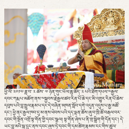
ཕྱི་ལོ་ ༢༠༡༧ ཟླ་བ་ ༢ ཚེས་ ༧ ཉིན་གུང་ཡོལ་ཆུ་ཚོད་ ༢ པའི་ཐོག་དཔལ་༸རྒྱལ་
དབང་ཀརྨ་པ་མཆོག་ནས་༸སྐྱབས་རྗེ་རྒྱལ་ཚབ་རིན་པོ་ཆེ་དང་མི་འགྱུར་རིན་པོ་ཆེས་
དབུས་པའི་བླ་སྤྲུལ་རྣམ་པ་དང་དེ་བཞིན་མཁན་སློབ་དགེ་འདུན་འདུས་པ་རྒྱ་མཚོ་
དང་། ཕྱི་ནང་རྒྱལ་ཁབ་དུ་མ་ནས་ཕེབས་པའི་དད་ལྡན་ཆོས་ཞུ་བ་ཁྲི་ཚོ་བརྒལ་བར་
དབང་གི་སྔོན་འགྲོ་སྟ་གོན་གྱི་དབང་སྩལ། སྟ་གོན་ཞེས་པ་ནི་གྲ་སྒྲིག་གི་དོན་དང་། དེ་
ཡང་བླ་མའི་སྐུ་དྲུང་ནས་དབང་ཞུས་ཏེ་དབང་གི་དམ་ཚིག་རྣམས་རང་གིས་ཚུལ་