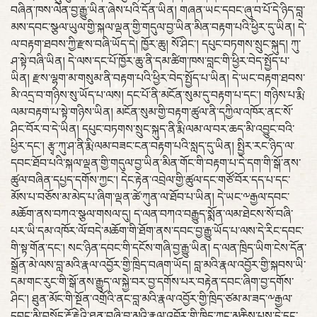
བཞིན་ཁས་ལེན་བྱ་རྒྱུ་ཡིན་ཞེས་པའི་དོན་ཡིན། གཞན་ཡང་དབང་ཞུ་བ་པོ་དེ་ཉིད་བླ་
མས་དབང་སྩལ་ཡུལ་གྱི་སྐལ་ལྡན་གྱི་གདུལ་བྱ་ཡིན་མིན་བརྟག་པའི་ཕྱིར་དུ་ཡིན། དེ་
ལ་བརྟག་ཐབས་ཀྱི་རྫས་བཞི་ཡོད་དེ། ཁྱོར་ཆུ། སོ་ཤིང་། དཔུང་བཏགས་སྲུང་སྐུད། ཀུ་
ཤ་སྟེ་བཞི་ཡིན། དེ་ལས་དང་པོ་ཁྱོར་ཆུ་ནི་དམ་ཚིག་ཁས་བླང་གི་ཕྱིར་བེད་སྤྱོད་པ་
ཡིན། རྫས་ལྷག་མ་གསུམ་ནི་བརྟག་པའི་ཕྱིར་བེད་སྤྱོད་པ་ཡིན། དེ་ཡང་བརྟག་ཐབས་
མི་འདྲ་བ་གཉིས་སུ་ཡོད་པ་ལས། དང་པོ་ནི་མངོན་སུམ་དུ་བརྟག་པ་དང་། གཉིས་པ་རྨི་
ལམ་བརྟག་པ་སྟེ་གཉིས་ཡིན། མངོན་སུམ་གྱི་བརྟག་ཚུལ་ནི་དཀྱིལ་འཁོར་ནང་སོ་
ཤིང་བོར་བ་དེ་ཡིན། དཔུང་བཏགས་སྲུང་སྐུད་ནི་རྨི་ལམ་ལ་བར་ཆད་མི་འབྱུང་བའི་
ཕྱིར་དང་། རྩྭ་ཀུ་ཤ་ནི་རྨི་ལམ་བཟང་ངན་བརྟག་པའི་སླད་དུ་ཡིན། སྤྱིར་རང་ཉིད་ལ་
དབང་ཐོབ་པའི་སྐལ་ལྡན་གྱི་གདུལ་བྱ་ཡིན་མིན་གོང་གི་བརྟག་པ་དེ་དག་གི་སྒོ་ནས་
ཚུལ་བཞིན་དཔྱད་དགོས་ཀྱང་། དེང་རྟེན་འབྲེལ་གྱི་ཚུལ་དང་གཙོ་བོར་དད་པ་དང་
མོས་པ་བཅོས་མ་མེད་པ་ཞིག་ལྡན་ཚེ་ཀུན་ལ་ཐོབ་པ་ཡིན། དེ་ཡང་༸རྒྱལ་དབང་
མཆོག་ནས་བཀའ་སྩལ་གསལ་དུ། ད་ལན་བཀའ་བརྒྱུད་སྨོན་ལམ་ཐེངས་སོ་བཞི་
པར་ཡི་དམ་འཁོར་ལོ་བདེ་མཆོག་གི་ཐོག་ནས་དབང་བྱ་རྒྱུ་ཡོད་པ་ལས་དེ་རིང་དབང་
གི་སྟ་གོན་དང་། སང་ཉིན་དབང་གི་དངོས་གཞི་བྱ་རྒྱུ་ཡིན། ད་ལན་ཁྲིད་ཡིག་ངེས་དོན་
སྒྲོན་མེ་ལས་བླ་མའི་རྣལ་འབྱོར་གྱི་ཁྲིད་བཞག་ཡོད། བླ་མའི་རྣལ་འབྱོར་གྱི་སྐབས་ཡི་
དམ་གང་རུང་གི་སྒོ་ནས་རྒྱུད་ལ་སྐྱེ་བར་བྱ་དགོས་པར་བརྟེན་དབང་ཞིག་བྱ་དགོས་
ཤིང་། ཐུན་མོང་གི་སྔོན་འགྲོའི་ནང་བླ་མའི་རྣལ་འབྱོར་གྱི་ཁྲིད་ཙམ་མ་ཟད་༸རྒྱལ་
དབང་མི་བསྐྱོད་རྡོ་རྗེའི་ཐུན་བཞི་བླ་མའི་རྣལ་འབྱོར་གྱི་ཁྲིད་ཀྱང་མཆིས་པས་དེ་དང་