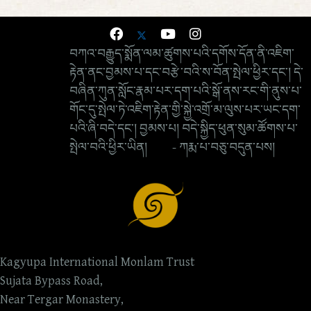
བཀའ་བརྒྱུད་སྨོན་ལམ་ཚུགས་པའི་དགོས་དོན་ནི་འཇིག་
རྟེན་ནང་བྱམས་པ་དང་བརྩེ་བའི་ས་བོན་སྤེལ་ཕྱིར་དང་། དེ་
བཞིན་ཀུན་སློང་རྣམ་པར་དག་པའི་སྒོ་ནས་རང་གི་ནུས་པ་
གོང་དུ་སྤེལ་ཏེ་འཇིག་རྟེན་གྱི་སྐྱེ་འགྲོ་མ་ལུས་པར་ཡང་དག་
པའི་ཞི་བདེ་དང་། བྱམས་པ། བདེ་སྐྱིད་ཕུན་སུམ་ཚོགས་པ་
སྤེལ་བའི་ཕྱིར་ཡིན། - ཀརྨ་པ་བཅུ་བདུན་པས།
Kagyupa International Monlam Trust
Sujata Bypass Road,
Near Tergar Monastery,