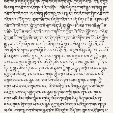
དམ་འཛིན་བགྱིད་དེ་ཆུད་ཟོས་སུ་མ་སོང་བ་ཞིག་ཅི་ནས་ཀྱང་བྱ་གལ་ཆེ། ཇི་སྐད་དུ་རྗེ་
མི་ལས། ང་འཆི་བས་འཇིགས་ཏེ་རི་ལ་བྲོས། །འཆི་མེད་གཉུག་མའི་རྒྱལ་ས་ཟིན། །ད་
འཆི་བའི་འཇིགས་པ་ང་ལ་མེད། །ཅེས་གསུངས་པ་ལྟར་། རང་རེར་ཡང་སྤྱིར་འཆི་བའི་
འཇིགས་པ་ཡོད་ཀྱང་། ནམ་འཆི་ངེས་མེད་ཀྱི་འཇིགས་པ་དེ་མེད་པ་ཡིན། མཁས་པའི་
འཆི་བའི་འཇིགས་པ་སྐྱེ་ལུགས་ཇི་ལྟར་ཡིན་ཞེ་ན། སྐྱེས་པའི་མཐའ་མ་འཆི་རྒྱུ་ཡིན་
པ་ཆོས་ཉིད་ཡིན་ཡང་། རང་གིས་བསག་གསོག་བགྱིས་པའི་ལོངས་སྤྱོད་དང་། གཉེན་
ཉེ་བུ་ཚ་སོགས་ཀྱིས་མི་ཕན་པར་རང་ཉིད་གཅིག་པུར་འཆི་དགོས་པས་ལོང་མེད་ཀྱིས་
རྒྱུད་སྐུལ་བ་དེ་བཞིན་མཁས་པའི་འཇིགས་པ་སྐྱེ་ལུགས་ཡིན། དལ་འབྱོར་སྙིང་པོ་
ལེན་ཚུལ་ནི། གསང་སྔགས་རྡོ་རྗེ་ཐེག་པ་འདི་ཉིད་སྙིགས་དུས་ཚེ་ཐུང་ཞིག་ལ་དབང་པོ་
རྣོ་བ་རྣམས་ལ་མཆོག་ཏུ་འགྱུར་བ་དང་། ལྷག་པར་སངས་རྒྱས་ཐམས་ཅད་ཀྱི་བསྟན་
པ་ལ་སངས་སྔགས་ཀྱི་བསྟན་པ་འདི་ཉིད་མེད་པས་དཀོན་པ་ལས་ཀྱང་ཆེས་དཀོན་པ་
ཞིག་ཏུ་གྱུར་མོད། དེ་ལའང་བླ་མ་གོང་མ་རྣམས་ཀྱི་གསུང་རྒྱུན་ལ་སྟོན་པ་སངས་རྒྱས་
ཤཱཀྱ་ཐུབ་པའི་བསྟན་པ་ལ་གསང་སྔགས་ཀྱི་བསྟན་པ་ཡོད་པ་དང་། མ་འོངས་པའི་
བསྐལ་བཟང་སངས་རྒྱས་མཐའ་མ་མོས་པའི་གནས་སྐབས་སུ་གསང་སྔགས་ཀྱི་
བསྟན་པ་ཡོད་པར་གསུངས་པ་དང་། རི་བོ་དགེ་ལྡན་པའི་གསུང་རྒྱུན་ལ་མ་འོངས་
པར་རྗེ་ཐམས་ཅད་མཁྱེན་པ་སངས་རྒྱས་སྤྱན་ལེགས་ཀྱི་སྐབས་སུ་སངས་སྔགས་
བསྟན་པའི་ཆོས་འཁོར་སྐོར་བར་བྱེད་ཅེས་གསུང་སྲོལ་ཡོད། འོན་ཏང་དངོས་སུ་
གསང་སྔགས་ཀྱི་བསྟན་པ་སངས་རྒྱས་ཤཱཀྱ་ཐུབ་པའི་བསྟན་པའི་སྐབས་ལས་གཞན་
ལ་མེད། གསང་སྔགས་དེ་ལའང་རྒྱུད་སྡེ་བཞིའི་དབྱེ་བ་ཡོད་ཅིང། སྐབས་འདི་ཉིད་རྣལ་