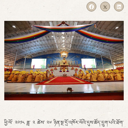
ཕྱི་ལོ་ ༢༠༡༨ ཟླ་ ༢ ཚེས་ ༢༦ ཉིན་སྔ་དྲོ་འཁོར་ལོའི་དུས་ཚོད་དྲུག་པའི་ཐོག་