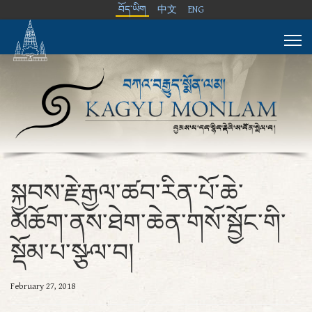
བོད་ཡིག
中文
ENG
སྐྱབས་རྗེ་རྒྱལ་ཚབ་རིན་པོ་ཆེ་
མཆོག་ནས་ཐེག་ཆེན་གསོ་སྦྱོང་གི་
སྡོམ་པ་སྩལ་བ།
February 27, 2018