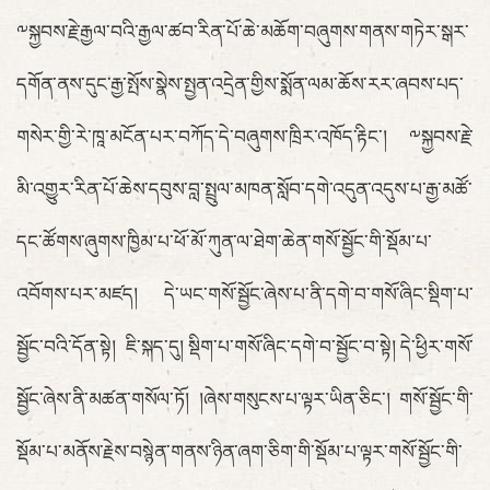
༸སྐྱབས་རྗེ་རྒྱལ་བའི་རྒྱལ་ཚབ་རིན་པོ་ཆེ་མཆོག་བཞུགས་གནས་གཏེར་སྒར་
དགོན་ནས་དུང་རྒྱ་སྤོས་སྣེས་སྤྱན་འདྲེན་གྱིས་སྨོན་ལམ་ཆོས་རར་ཞབས་པད་
གསེར་གྱི་རེ་ཁཱ་མངོན་པར་བཀོད་དེ་བཞུགས་ཁྲིར་འཁོད་རྟིང་། ༸སྐྱབས་རྗེ་
མི་འགྱུར་རིན་པོ་ཆེས་དབུས་བླ་སྤྲུལ་མཁན་སློབ་དགེ་འདུན་འདུས་པ་རྒྱ་མཚོ་
དང་ཚོགས་ཞུགས་ཁྱིམ་པ་ཕོ་མོ་ཀུན་ལ་ཐེག་ཆེན་གསོ་སྦྱོང་གི་སྡོམ་པ་
འབོགས་པར་མཛད། དེ་ཡང་གསོ་སྦྱོང་ཞེས་པ་ནི་དགེ་བ་གསོ་ཞིང་སྡིག་པ་
སྦྱོང་བའི་དོན་སྟེ། ཇི་སྐད་དུ། སྡིག་པ་གསོ་ཞིང་དགེ་བ་སྦྱོང་བ་སྟེ། དེ་ཕྱིར་གསོ་
སྦྱོང་ཞེས་ནི་མཚན་གསོལ་ཏོ། །ཞེས་གསུངས་པ་ལྟར་ཡིན་ཅིང་། གསོ་སྦྱོང་གི་
སྡོམ་པ་མནོས་རྗེས་བསྙེན་གནས་ཉིན་ཞག་ཅིག་གི་སྡོམ་པ་ལྟར་གསོ་སྦྱོང་གི་