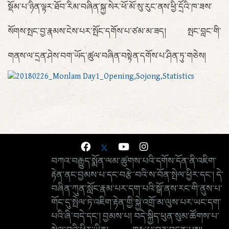
སྡོམ་པ་ཉིན་ལྟར་ཐོབ་རིམ་བཞིན་སྐྱ་སེར་ཕོ་མོ་སུ་རུང་ནས་ཕྱི་དྲོའི་ཁ་ཟས་
སོགས་སྤང་བྱ་རྣམས་ངེས་པར་སྤོང་དགོས་པ་ཙམ་མ་ཟད། སྤང་བླང་གི་
གནས་ལ་དྲན་ཤེས་བག་ཡོད་ཚུལ་བཞིན་བསྟེན་དགོས་པ་ཤིན་ཏུ་གཅེས།
བཀའ་བརྒྱུད་སྨོན་ལམ་ཚུགས་པའི་དགོས་དོན་ནི་འཇིག་
རྟེན་ནང་བྱམས་པ་དང་བརྩེ་བའི་ས་བོན་སྤེལ་ཕྱིར་དང་། དེ་
བཞིན་ཀུན་སློང་རྣམ་པར་དག་པའི་སྒོ་ནས་རང་གི་ནུས་པ་
གོང་དུ་སྤེལ་ཏེ་འཇིག་རྟེན་གྱི་སྐྱེ་འགྲོ་མ་ལུས་པར་ཡང་དག་
པའི་ཞི་བདེ་དང་། བྱམས་པ། བདེ་སྐྱིད་ཕུན་སུམ་ཚོགས་པ་