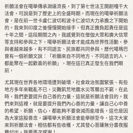
祈願法會在噶舉傳承淵遠流長，到了第七世法王開創嘎千大
法會，可說是到了歷史上的全盛時期。而現在的噶舉祈願法
會，是在前一世卡盧仁波切和波卡仁波切大力承擔之下開始
的。我來到印度之後慢慢開始接手，但真正擔負起責任是這
十年之間，這段期間之內，我感覺到在僧伽大眾和廣大信眾
等支持和參與之下，噶舉祈願法會才能成為世界性活動，參
與者越來越多，有不同語言、民族都共同參與，歷代噶瑪巴
曾有一個祈願文說：「祈願來自不同地方、不同語言的人，
都能聚在一起歡喜的祈願」，現在這已真正發生在我們眼
前，
尤其現在世界各地環境遭到破壞，社會政治氛圍緊張、有些
地方多年來戰亂不已，災難飢荒地震水災等層出不窮，在此
時，我們更要提升自己善的力量，這就是祈願法會目的。我
們來到這裡，就是要提升我們內心善的力量，讓自己心中善
的希望、祈願、信心，都能夠不要衰減而能增長，這也是因
為大家這股善念，讓噶舉大祈願法會能舉辦至今，這次大家
來到祈願法會，相信都有些收穫，尤其發心菩薩無分晝夜服
務付出，我要再次感謝！