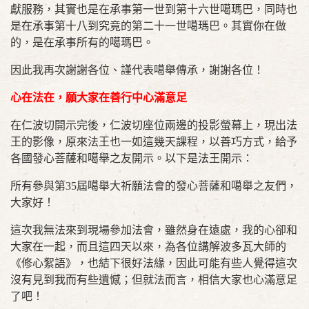
獻服務，其實也是在承事第一世到第十六世噶瑪巴，同時也
是在承事第十八到究竟的第二十一世噶瑪巴。其實你在做
的，是在承事所有的噶瑪巴。
因此我再次謝謝各位、謹代表噶舉傳承，謝謝各位！
心在法在，願大家在善行中心滿意足
在仁波切開示完後，仁波切座位兩邊的投影螢幕上，現出法
王的影像，原來法王也一如這幾天課程，以善巧方式，給予
各國發心菩薩和噶舉之友開示。以下是法王開示：
所有參與第35屆噶舉大祈願法會的發心菩薩和噶舉之友們，
大家好！
這次我無法來到現場參加法會，雖然身在遠處，我的心卻和
大家在一起，而且這四天以來，為各位講解波多瓦大師的
《修心絮語》，也結下很好法緣，因此可能有些人覺得這次
沒有見到我而有些遺憾；但就法而言，相信大家也心滿意足
了吧！