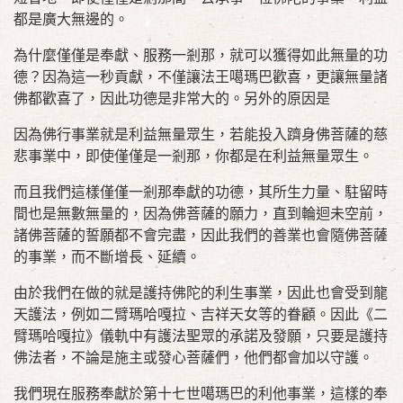
都是廣大無邊的。
為什麼僅僅是奉獻、服務一剎那，就可以獲得如此無量的功
德？因為這一秒貢獻，不僅讓法王噶瑪巴歡喜，更讓無量諸
佛都歡喜了，因此功德是非常大的。另外的原因是
因為佛行事業就是利益無量眾生，若能投入躋身佛菩薩的慈
悲事業中，即使僅僅是一剎那，你都是在利益無量眾生。
而且我們這樣僅僅一剎那奉獻的功德，其所生力量、駐留時
間也是無數無量的，因為佛菩薩的願力，直到輪迴未空前，
諸佛菩薩的誓願都不會完盡，因此我們的善業也會隨佛菩薩
的事業，而不斷增長、延續。
由於我們在做的就是護持佛陀的利生事業，因此也會受到龍
天護法，例如二臂瑪哈嘎拉、吉祥天女等的眷顧。因此《二
臂瑪哈嘎拉》儀軌中有護法聖眾的承諾及發願，只要是護持
佛法者，不論是施主或發心菩薩們，他們都會加以守護。
我們現在服務奉獻於第十七世噶瑪巴的利他事業，這樣的奉