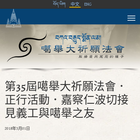
བོད་ཡིག
中文
ENG
第35屆噶舉大祈願法會．
正行活動．嘉察仁波切接
見義工與噶舉之友
2018年3月01日