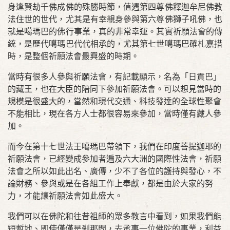
身逢賢劫千佛成佛的殊勝時節，值遇第四尊佛釋迦牟尼佛教
法住世的世代，尤其是有幸親身參與第六尊佛獅子吼佛，也
就是噶瑪巴的佛行事業，真的非常幸運。其實祈願法會的傳
統，是歷代噶瑪巴代代相承的，尤其第七世噶瑪巴確札嘉措
時，是整個祈願法會最興盛的時期。
當時有很多人參與祈願法會，有記載顯示，名為「日貢巴」
的藏王，也在大臣的陪同下參加祈願法會。可以想見當時的
規模是很盛大的，當然和現代交通、科技發達的全球性聚會
不能相比，現在各方人士都很容易來參加，當時僅有藏人參
加。
而今在第十七世法王噶瑪巴帶領下，我們在印度菩提迦耶的
祈願法會，已經變成參加者遍及六大洲的國際性法會，祈願
法會之所以如此出名、廣傳，少不了各位的護持與發心，不
論財務、參與或是在各組工作上奉獻，都是由於大家的努
力，才能讓祈願法會如此盛大。
我們可以在佛陀和往昔祖師的眾多教言中看到，如果我們能
短暫地、即使僅僅是剎那間，去承事一位佛陀的事業，利益