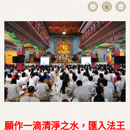
願作一滴清淨之水，匯入法王