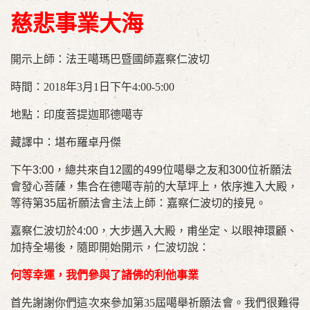
慈悲事業大海
開示上師：法王噶瑪巴暨國師嘉察仁波切
時間：2018年3月1日下午4:00-5:00
地點：印度菩提迦耶德噶寺
藏譯中：堪布羅卓丹傑
下午3:00，總共來自12國的499位噶舉之友和300位祈願法
會發心菩薩，集合在德噶寺前的大草坪上，依序進入大殿，
等待第35屆祈願法會主法上師：嘉察仁波切的接見。
嘉察仁波切於4:00，大步邁入大殿，甫坐定、以眼神環顧、
加持全場後，隨即開始開示，仁波切說：
何等幸運，我們參與了諸佛的利他事業
首先謝謝你們這次來參加第35屆噶舉祈願法會。我們很難得