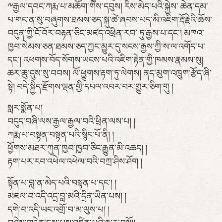
༸རྒྱལ་དབང་ཀརྨ་པ་མཆོག་གིས་དབུས། རིས་མེད་པའི་སྐྱེས་ ཆེན་དམ་
པ་གང་ན་སུ་བཞུགས་ཐམས་ཅད་སྐུ་ཚེ་ཞབས་པད་མི་འཇིག་རྡོ་རྗེའི་ཆོས་
བདུན་གྱི་ངོ་བོར་བརྟན་ཅིང་མཛད་འཕྲིན་རབ་ ཏུ་རྒྱས་པ་དང་། མཁའ་
ཁྱབ་སེམས་ཅན་ཐམས་ཅད་ཀྱང་མྱུར་དུ་སངས་རྒྱས་ཀྱི་ས་ལ་འགོད་པ་
དང་། འཕགས་བོད་སོགས་ཡངས་པའི་འཇིག་རྟེན་གྱི་ཁམས་རྣམས་སུ།
ཆར་ཆུ་དུས་སུ་བབས། ལོ་ཕྱུགས་རྟག་ཏུ་ལེགས། ནད་མུག་འཁྲུག་རྩོད་ཞི་
སྟེ། བདེ་སྐྱིད་རྫོགས་ལྡན་གྱི་དཔལ་འབར་བར་གྱུར་ཅིག་གུ །
སླར་སྨོན་པ།
བདུད་བཞི་ལས་རྒྱལ་རྒྱལ་བའི་ཕྲིན་ལས་པ། །
ཀརྨ་པ་བསྟན་བསྟན་པའི་སྙིང་པོ་ནི། །
ཕྱོགས་མཐར་ཀུན་ཁྱབ་ཁྱབ་ཅིང་རྒྱུན་མི་འཆད། །
རྟག་པར་རབ་འཕེལ་འཕེལ་བའི་བཀྲ་ཤིས་ཤོག །
སྟོན་པ་བླ་ན་མེད་པའི་བསྟན་པ་དང་། །
མཇལ་བ་འདི་འདྲ་བླ་མའི་དྲིན་ཡིན་པས། །
དགེ་བ་འདི་ཡང་འགྲོ་བ་མ་ལུས་པ། །