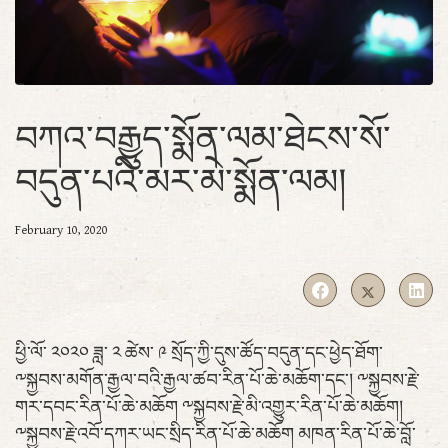
བཀའ་བརྒྱུད་སྨོན་ལམ་ཐེངས་སོ་
བདུན་པའི་མར་མེ་སྨོན་ལམ།
February 10, 2020
ཕྱི་ལོ་ ༢༠༢༠ ཟླ་ ༢ ཚེས་ ༩ སྲོད་ཀྱི་དུས་ཚོད་བདུན་དང་ཕྱེད་ཐོག་
༸སྐྱབས་མགོན་རྒྱལ་བའི་རྒྱལ་ཚབ་རིན་པོ་ཆེ་མཆོག་དང་། ༸སྐྱབས་རྗེ་
གར་དབང་རིན་པོ་ཆེ་མཆོག ༸སྐྱབས་རྗེ་མི་འགྱུར་རིན་པོ་ཆེ་མཆོག།
༸སྐྱབས་རྗེ་འབོ་དཀར་ཡང་སྲིད་རིན་པོ་ཆེ་མཆོག མཁན་རིན་པོ་ཆེ་བློ་