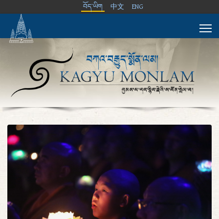
བོད་ཡིག
中文
ENG