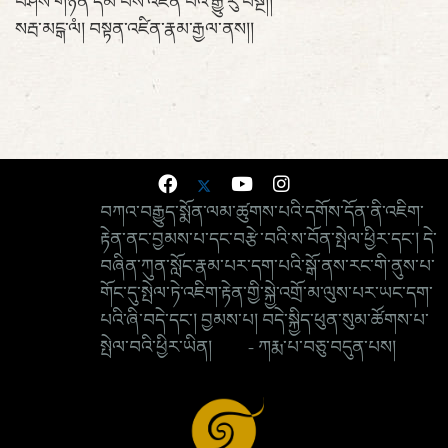
བཤེས་གཉེན་དམ་པས་འཛིན་པའི་རྒྱུ་རུ་བསྔོ།།
སརྦ་མངྒ་ལཾ། བསྟན་འཛིན་རྣམ་རྒྱལ་ནས།།
བཀའ་བརྒྱུད་སྨོན་ལམ་ཚུགས་པའི་དགོས་དོན་ནི་འཇིག་
རྟེན་ནང་བྱམས་པ་དང་བརྩེ་བའི་ས་བོན་སྤེལ་ཕྱིར་དང་། དེ་
བཞིན་ཀུན་སློང་རྣམ་པར་དག་པའི་སྒོ་ནས་རང་གི་ནུས་པ་
གོང་དུ་སྤེལ་ཏེ་འཇིག་རྟེན་གྱི་སྐྱེ་འགྲོ་མ་ལུས་པར་ཡང་དག་
པའི་ཞི་བདེ་དང་། བྱམས་པ། བདེ་སྐྱིད་ཕུན་སུམ་ཚོགས་པ་
སྤེལ་བའི་ཕྱིར་ཡིན། - ཀརྨ་པ་བཅུ་བདུན་པས།