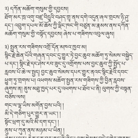
༢) དཀོན་མཆོག་གསུམ་གྱི་དབྱངས།
ཐོག་མར་ཁྲ་འགུ་བཛྲ་བིདྱཱའི་བཤད་གྲྭ་ནས་དགེ་འདུན་ཞལ་གྲངས་ཉི་ཤུ་
དང་། འབྲུག་དཔལ་མོ་ཆོས་ཀྱི་ལྡིང་ཁང་གི་བཙུན་མ་རྣམས་ནས་དཀོན་
མཆོག་གསུམ་གྱི་བསྟོད་དབྱངས། ཞེས་པ་གཟིགས་འབུལ་ཞུས།
༣) སྤྱན་རས་གཟིགས་འགྲོ་དོན་མཁའ་ཁྱབ་མ།
སྙིང་རྗེ་ཆེན་པོའི་གཞན་དབང་དུ་གྱུར་ཏེ་བྱང་ཆུབ་མཆོག་ཏུ་སེམས་བསྐྱེད་
པ་དང་། སྙིང་རྗེ་དང་ཤེས་རབ་ཟུང་དུ་འགྲོགས་པས་བྱང་ཆུབ་ཀྱི་སྤྱོད་པ་
རླབས་པོ་ཆེ་ལ་སྤྱད། བྱང་ཆུབ་སེམས་དཔར་གྱུར་ནའང་སྙིང་རྗེའི་དབང་
ཕྱུག་ཏུ་གྲགས་པ། འཕགས་མཆོག་སྤྱན་རས་གཟིགས་ཀྱི་བྱིན་རླབས་
ཞུགས་ན། ནུས་མཐུ་ཁྱད་པར་དུ་འཕགས་པ་ཐོབ་པ་ནི། ལུགས་ཀྱི་བསྟན་
བཅོས་ལས།
གང་ལ་ལྷ་ཡིས་མགོན་བྱས་པའི། །
མི་དེ་གཅིག་པུར་གྱུར་ན་ཡང་། །
སྟོང་ཕྲག་དུ་མའི་མི་དག་དང་། །
ནུས་པ་ཀུན་ནས་མཉམ་པ་ཡིན། །