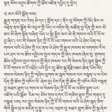
སྙན་མོས་འདུས་ཚོགས་ཀྱི་ཐོས་འཛིན་དཔྱིད་དུ་གྱེར།
༥) མར་མེའི་སྨོན་ལམ།
རྒྱུན་གཏན་རང་རེས། མེ་དང་། གློག་དང་། ནོར་བུ་སོགས་ཀྱི་འོད་ཟེར་ལ་
བརྟེན་ནས་སྒྲོན་མེ་འབུལ་གྱི་ཡོད་པ་འདིས་ནི། མཚོན་བྱ་དོན་གྱི་མར་མེ་
ཟབ་མོ་ཞིག་སྟོན་བཞིན་ཡོད་པ་སྟེ། སྤྱིར་མར་མེ་ནི་གསལ་བའི་ངོ་བོ་ལ་
བྱ་ཞིང་། རང་གི་སེམས་ཉིད་ཀྱི་ངོ་བོ་ཡང་གསལ་བའི་ཡེ་ཤེས་ཡིན་ལ།
གསལ་བའི་ཡེ་ཤེས་ཀྱི་ངང་ནས་ཡེ་ཤེས་ཀྱི་རྒྱལ་ཁམས་མ་འགགས་རོལ་
པར་ཤར་བ་ལ་ཆོས་དབྱིངས་ཁྱབ་གདལ་གྱི་ཞིང་ཁམས་ཞེས་སུ་ གྲགས།
ཆོས་དབྱིངས་ཁྱབ་གདལ་གྱི་ཞིང་ཁམས་རང་གི་སེམས་ཉིད་ལྷན་སྐྱེས་ཀྱི་
ངོ་བོ་གསལ་བ་ངོ་འཕྲོད་པའི་ཕྱིར་དུ། ཆོས་སྐུ་རྡོ་རྗེ་འཆང་ཆེན་པོས་འོད་
གསལ་སེམས་ཉིད་ཀྱི་གཤིས་ལུགས་མ་སྦས་གསལ་བར་བསྟན་པ་ལ་ངེས་
དོན་གྱི་ཆོས་ཀྱི་འཁོར་ལོ་ ཞེས་བྱ། ངེས་དོན་གྱི་ཆོས་ཀྱི་འཁོར་ལོའི་བསྟན་
བྱ་མཐར་ཐུག་པ། གསལ་བ་སེམས་ཉིད་ཀྱི་ངོ་བོ་མ་བཅོས་ལྷུག་པར་
འཇོག་པའི་སྒོམ་ རིམ་ལ། མོས་གུས་དཀར་པོ་གཅིག་ཐུབ་ཀྱིས་གནད་དུ་
བསྣུན་པས། རང་བྱུང་སེམས་ཉིད་ཀྱི་ངོ་བོ་གསལ་བའི་ཡེ་ཤེས་སྐད་ཅིག་
གིས་སྒྲིབ་བྲལ་མངོན་དུ་གྱུར་པ་ལ། འབྲས་བུ་མཐར་ཐུག་ཆོས་ཀྱི་སྐུ་ཞེས་