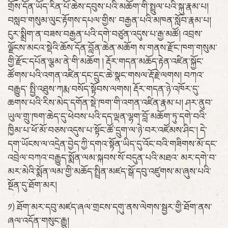
གྲོས་དོན་ཡོད་རིན་པོ་ཆེས་དབུས་པའི་མཆོག་གི་སྤྲུལ་པའི་སྐུ་རྣམ་པ།
བསླབ་གསུམ་ལུང་རྟོགས་དཔལ་གྱིས་ བརྒྱན་པའི་མཁན་སློབ་རྣམ་པ།
ངུར་སྨྲིག་ན་བཟས་བརྒྱན་པའི་དགེ་བཙུན་འདུས་པ་རྒྱ་མཚོ། འབྲས་
ལྗོངས་མངའ་སྡེའི་ཆོས་དོན་བློན་ཆེན་མཆོག ས་གནས་རྫོང་ཁག་གསུམ་
གྱི་རྫོང་དཔོན་ལྕམ་ནེ་གི་མཆོག ། རྡོར་གདན་མཆོད་རྟེན་འཛིན་སྐྱོང་
ཚོགས་པའི་འགན་འཛིན་དང་དྲུང་ཆེ་སྣང་གསལ་རྡོ་རྗེ་ལགས། བཀའ་
བརྒྱུད་ སྤྱི་འཐུས་ཀརྨ་བསོད་སྟོབས་ལགས། རྡོར་གདན་ཉེ་འཁོར་དུ་
ཆགས་པའི་རིས་མེད་དགོན་སྡེ་ཁག་གི་འགན་འཛིན་རྣམ་པ། ཤར་ནུབ་
ཡུལ་གྲུ་ཁག་ཆེད་དུ་ཕེབས་པའི་དད་ལྡན་ལྷག་བློ་མཆོག་ཏུ་དགེ་བའི་
ཁྱིམ་པ་ཕོ་མོ་བཅས་འདུས་པ་སྟོང་ཚོ་དྲུག་ལ་ཉེ་བར་འཛོམས་ཤིང་། དེ་
དག་ཡོངས་ལ་འདྲེན་བྱེད་ཀྱི་དགའ་སྟོན་ཡིད་དུ་འོང་བའི་གཟིགས་མོ་དང་
འབྲེལ་བཀའ་བརྒྱུད་སྨོན་ལམ་སྐབས་སོ་བདུན་པའི་མཐའ་ མར་དགེ་བ་
མར་མེའི་སྨོན་ལམ་གྱི་མཆོད་སྤྲིན་མཛད་སྒོ་དབུ་འཛུགས་མ་ཞུས་པའི་
སྔོན་དུ་ཐོག་མར།
༡) ཐོག་མར་དབུ་མཛད་ཞལ་གྲངས་དགུ་ནས་ལེགས་སྦྱར་གྱི་ཐོག་ནས་
ཞལ་འདོན་གསུང་རྒྱུ།