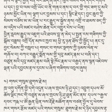
ཞེས་པ་ལྟར། རྐྱེན་ངན་བར་ཆད་ཞི་ཞིང་། ལུས་སེམས་བདེ་དགེར་གནས་
པ་དང་། བྱ་བ་ལམ་འགྲོ་ཡོང་བ་ནི་གནའ་ནས་ད་བར་གྱི་གང་ཟག་དུ་མའི་
ཉམས་མྱོང་ཡིན་ལ། ལྷག་པར་བྱམས་པ་དང་། སྙིང་རྗེ་དང་། བྱང་ཆུབ་ཀྱི་
སེམས་བཅོས་མ་མ་ཡིན་པ་རང་རྒྱུད་ལ་སྐྱེས་ནས། འགྲོ་བ་ཐམས་ཅད་ཀྱི་
མ་འདྲིས་པའི་མཛའ་བཤེས་ཆེན་པོར་འགྱུར་ངེས་པ་ཡིན།
བྱིན་རླབས་རྒྱུད་ལ་འཇུག་པའི་ཐབས་བླ་ན་མེད་པ་སྤྱན་རས་གཟིགས་ཀྱི་
སྒོམ་བཟླས། འགྲོ་དོན་མཁའ་ཁྱབ་མ། ཕྱི་རུ་ཉན་ཐོས་ཀྱི་སྤྱོད་པ། ནང་དུ་
བྱང་སེམས་ཀྱི་བསླབ་པ། གསང་བ་གསང་སྔགས་ཀྱི་ཉམས་ལེན་ལ་
གཞོལ་བ། བཀའ་བརྒྱུད་སྨོན་ལམ་གྱི་དབུ་མཛད་རྣམ་པ་བཞི་དང་།
བཙུན་མའི་དབུ་མཛད་རྣམ་བཞི་སྟེ་ཁོང་རྣམ་པ་བརྒྱད་ནས་སྙན་འཇེབས་
ལྡན་པའི་དབྱངས་རྟ་ལ་དྲངས་པ་ཞིག་གཟིགས་འབུལ་ཞུས།
༤) གསང་གསུམ་ཐུགས་རྗེ་མ།
ཁྲ་འགུ་དགོན་གྱི་དགེ་འདུན་པ་ཞལ་གྲངས་ཉི་ཤུ་དང་། འབྲུག་དཔལ་མོ་
ཆོས་ལྡིང་ཁང་གི་བཙུན་མ་ཞལ་གྲངས་ཉི་ཤུ་ཐུན་མོང་ནས་ དཔལ་༸རྒྱལ་
དབང་ཀརྨ་པ་ཨོ་རྒྱན་ཕྲིན་ལས་རྡོ་རྗེ་མཆོག་ནས་བཙན་བྱོལ་དུ་ཕེབས་
ཁར་གསར་རྩོམ་མཛད་པའི་གསང་གསུམ་ ཐུགས་རྗེ་མ་དེ་ཉིད་དབྱངས་རྟ་