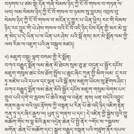
བཏགས་པ་ཙམ་སྟེ། དོན་གཞི་སེམས་ཉིད་ཀྱི་ངོ་བོ་གསལ་བ་གཏན་ལ་
ཕབ། ལམ་སེམས་ཉིད་ཀྱི་ངོ་བོ་གསལ་བ་ཉམས་སུ་བླངས། འབྲས་བུ་
སེམས་ཉིད་ཀྱི་ངོ་བོ་གསལ་བ་མངོན་དུ་གྱུར་པ་ཡིན་ཕྱིར། རང་གི་སེམས་
ཉིད་རང་བྱུང་གི་ཡེ་ཤེས་གསལ་བའི་ངོ་བོ་འདི་ཉིད་ངེས་དོན་གྱི་མར་མེ་བླ་
ན་མེད་པ་དེ་ཡིན་པ་ལ་ཡིན་པར་ཤེས་ པའི་སྒོ་ནས། མར་མེ་སྨོན་ལམ་གྱི་
ལས་རིམ་ལ་འཇུག་པའི་ཞུ་བསྐུལ་མཛད།
༦) མཇུག་བསྡུ། ལྷག་བསམ་གྱི་རེ་སྨོན།
བཀའ་བརྒྱུད་སྨོན་ལམ་ཆེན་མོ་ཐེངས་སུམ་ཅུ་རྩ་བདུན་པ་སྦྱོར་དངོས་
མཇུག་གསུམ་ཚང་ངེས་ཐོག་སྤྲོས་པ་ཆུང་ཞིང་ཀུན་གྱི་མིག་ལམ་ དུ་རབ་
ཏུ་མཛེས་པའི་དཔལ་དང་ལྡན་པའི་སྒོ་ནས་མཇུག་ཡོངས་སུ་རྫོགས་ཤིང་།
བཀའ་བརྒྱུད་སྨོན་ལམ་ཆེན་མོའི་སྦྱོར་དངོས་མཇུག་གསུམ་ལེགས་པར་
གྲུབ་པའི་དགེ་བ་རླབས་པོ་ཆེའི་མཐུ་ལ་བརྟེན་ ནས། ཕན་བདེའི་འབྱུང་
གནས་རྒྱལ་བའི་ལུང་རྟོགས་ཀྱི་བསྟན་པ་རིན་པོ་ཆེ་འདི་ཉིད་འཇིག་རྟེན་
ཀུན་ཏུ་དར་ཞིང་རྒྱས་ལ། ཡུན་དུ་གནས་པ་དང་། དེ་འཛིན་གྱི་སྐྱེས་བུའི་ཁྱུ་
མཆོག་གོང་ས་ལྷ་མིའི་རྣམ་འདྲེན་ཆེན་པོ་སྤྱི་ནོར་༸གོང་ས་༸སྐྱབས་
མགོན་ ཆེན་པོ་མཆོག་དང་། སྒྲུབ་བརྒྱུད་བསྟན་པའི་གཙུག་ནོར་དཔལ་