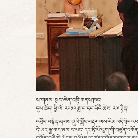
ས་གནས། སྒར་ཆེན་བསྟི་གནས་ཁང།
དུས་ཚོད། ཕྱི་ལོ་ ༢༠༡༩ ཟླ་བ་དང་པོའི་ཚེས་ ༢༧ ཉིན།
འཕྲོད་བསྟེན་ཞབས་ཞུའི་སྦྱོང་བརྡར་ལས་རིམ་འདི་ཉིད
དེ་ཡང་རྒྱ་གར་ནས་ར་ལང་ དང་ཏི་ལོ་ཕུག་གི་བཙུན་དགོ