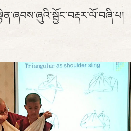
ྟེན་ཞབས་ཞུའི་སྦྱོང་བརྡར་ལོ་བཞི་པ།