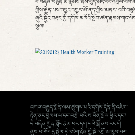
དེ་བཞིན་བཙུན་མ་རྣམས་ནས་བུད་མེད་དང་འབྲེལ་བའི་ནད་
ཀྱིས་རྐྱེན་པས་འབྱུང་འགྱུར་མོ་ནད་ཀྱིས་མནར་ བའི་
ཞུའི་སྦྱོང་བརྡར་གྱི་དགོས་མཁོའི་སློབ་ཚན་རྣམས་གང་ལེག
སྩལ།
བཀའ་བརྒྱུད་སྨོན་ལམ་ཚུགས་པའི་དགོས་དོན་ནི་འཇིག་
རྟེན་ནང་བྱམས་པ་དང་བརྩེ་བའི་ས་བོན་སྤེལ་ཕྱིར་དང་།
དེ་བཞིན་ཀུན་སློང་རྣམ་པར་དག་པའི་སྒོ་ནས་རང་གི་
ནུས་པ་གོང་དུ་སྤེལ་ཏེ་འཇིག་རྟེན་གྱི་སྐྱེ་འགྲོ་མ་ལུས་པར་