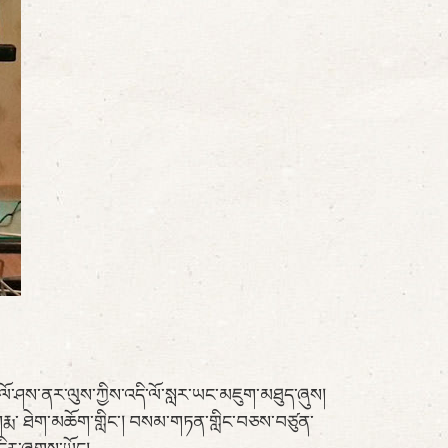
ལོ་ཤས་ནར་ལུས་ཀྱིས་འདི་ལོ་སླར་ཡང་མཇུག་མཐུད་ཞུས།
་ཀརྨ་ ཐེག་མཆོག་གླིང་། བསམ་གཏན་གླིང་བཅས་བཙུན་