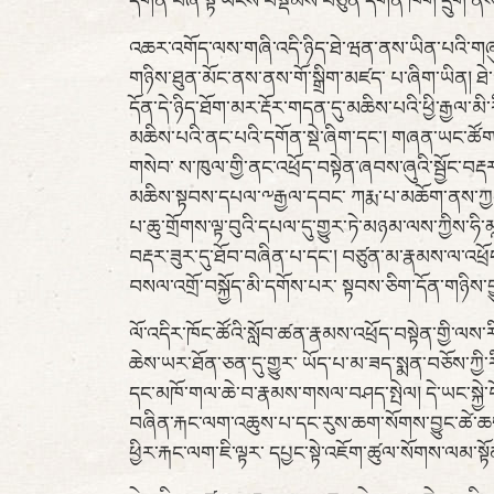
དགོན་བཞི་སྟེ་ཡོངས་བསྡོམས་བཙུན་དགོན་ཁག་དྲུག་ནས་བ
འཆར་འགོད་ལས་གཞི་འདི་ཉིད་ཐེ་ཝན་ནས་ཡིན་པའི་གཞུ
གཉིས་ཐུན་མོང་ནས་ནས་གོ་སྒྲིག་མཛད་ པ་ཞིག་ཡིན། ཐེ་
དོན་དེ་ཉིད་ཐོག་མར་རྡོར་གདན་དུ་མཆིས་པའི་ཕྱི་རྒྱལ་མི
མཆིས་པའི་ནང་པའི་དགོན་སྡེ་ཞིག་དང་། གཞན་ཡང་ཚོགས་
གསེབ་ ས་ཁུལ་གྱི་ནང་འཕྲོད་བསྟེན་ཞབས་ཞུའི་སྦྱོང་བ
མཆིས་སྟབས་དཔལ་༸རྒྱལ་དབང་ ཀརྨ་པ་མཆོག་ནས་ཀྱང་ར
པ་ཆུ་གྲོགས་ལྟ་བུའི་དཔལ་དུ་གྱུར་ཏེ་མཉམ་ལས་ཀྱིས་ཧི་མ
བརྡར་ཟུར་དུ་ཐོབ་བཞིན་པ་དང་། བཙུན་མ་རྣམས་ལ་འཕྲོ
བསལ་འགྲོ་བསྐྱོད་མི་དགོས་པར་ སྟབས་ཅིག་དོན་གཉིས་བ
ལོ་འདིར་ཁོང་ཚོའི་སློབ་ཚན་རྣམས་འཕྲོད་བསྟེན་གྱི་ལས་
ཆེས་ཡར་ཐོན་ཅན་དུ་གྱུར་ ཡོད་པ་མ་ཟད་སྨན་བཅོས་ཀྱ
དང་མཁོ་གལ་ཆེ་བ་རྣམས་གསལ་བཤད་སྤེལ། དེ་ཡང་སྐྱེ་བོ
བཞིན་རྐང་ལག་འཆུས་པ་དང་རུས་ཆག་སོགས་བྱུང་ཚེ་ཆག་སྦྱ
ཕྱིར་རྐང་ལག་ཇི་ལྟར་ དཔྱང་སྟེ་འཇོག་ཚུལ་སོགས་ལམ་སྟོ