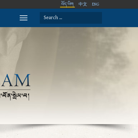
བོད་ཡིག
中文
ENG
Search
Type 2 or more characters for results.