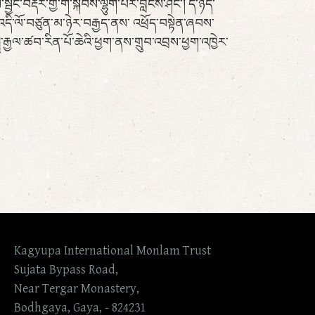
བརྡར་གྱི་གོ་སྐབས་ལྷུག་པོར་བླངས་ཤིང་། དེ་ཉིད་
དི་ལོ་བཙུན་མ་ཉེར་བརྒྱད་ནས་ འཕྲོད་བསྟེན་ཞབས་
ྲཱི་རྒྱལ་ཚབ་རིན་པོ་ཆེའི་ཕྱག་ནས་གྲུབ་འབྲས་ཕྱག་འཁྱེར་
Kagyupa International Monlam Trust
Sujata Bypass Road,
Near Tergar Monastery,
Bodhgaya, Gaya, - 824231