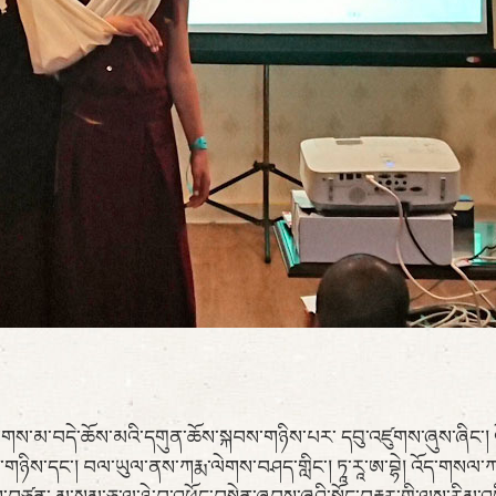
་འཕགས་མ་བདེ་ཆོས་མའི་དགུན་ཆོས་སྐབས་གཉིས་པར་ དབུ་འཛུགས་ཞུས་ཞིང་། 
ན་གཉིས་དང་། བལ་ཡུལ་ནས་ཀརྨ་ལེགས་བཤད་གླིང་། ཏཱ་རཱ་ཨ་བྷེ། འོད་གསལ