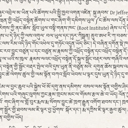
ཙུན་ མ་སུམ་ཅུ་ལ་ཉེ་བ་འཕྲོད་བསྟེན་ཞབས་ཞུའི་སྦྱོང་བརྡར་གྱི་ལས་རིམ་འ
ང་འབྲེལ་མ་ཡིན་པའི་ཚོགས་པའི་སྤྱི་ཁྱབ་འགན་འཛིན་ སྐུ་ཞབས་ Dr Jef
ཝན་གྱི་འཕྲོད་བསྟེན་ཚོགས་པ་གང་ཞིག་གི་དམིགས་ཡུལ་༼ང་ཚོས་ལས་དོན་དེ་ཉ
་རིགས་ཀྱི་ནང་ཆོས་ སློབ་ཡུལ་བསྟི་གནས་ཁང་ (Root Institute) ཞེས་པ་དེ་ཉ
པ་དེ་ཉིད་ཀྱི་ལས་འགུལ་ བལ་ཡུལ་དང་།ཏུར་ཀིསྠན། ནུབ་ཨཕ་རི་ཀ་བཅས་སུའང
རྡར་ལས་རིམ་འདི་ཉིད་གོང་འཕེལ་དུ་གཏོང་འདུན་ཡོད་ཅིང་། དེ་བཞིན་དགོན་ས
བ་བྱུང་བཙུན་པ་དང་བཙུན་མ་རྣམས་ཀྱི་འཕྲོད་བསྟེན་དང་འཕྲོད་བསྟེན་ད
ཱ་ལ་ཡའི་ས་ཁུལ་ རྣམས་ལའང་འཕྲོད་བསྟེན་དོ་སྐུལ་སྦྱོང་བརྡར་ལས་གཞིའི་ལས་འ
ད་བསྟེན་གྱི་སྦྱོང་བརྡར་སྤེལ་བའི་དུས་ཡུན་ནི་བཙུན་མའི་ དགུན་ཆོས་སྐ
ྱུང་ཚེ་ལེགས་ཚུལ་གྱི་ལམ་སྟོན་བཀའ་སློབ་ཕེབས་པ་ལྟར་དུས་ཡུན་དེ་ཉིད་དུ
རིམ་ལ་བྱང་ཆུབ་པའི་སྐྱེས་ཕོ་མོ་དགུ་ནས་དམིགས་ བསལ་ལམ་སྟོན་བགྱིས་ཤིང་
ི་རིགས་པའི་གཞུང་ལུགས་ཀྱང་རྣམ་གྲངས་མང་ལ་གོམས་རྩལ་ཆེ་བ་ཡོད། འོན་ཀ
་ གང་ཞིག་ལ་གློ་བུར་རྨས་རྨ་སོགས་བྱུང་ཚེ་ཁྲག་རྒྱུན་འགོག་ཐབས་དང་། ཁྲ
ོར་གྱི་ཐབས་ལམ་ཇི་ལྟར་བྱ་ཕྱོགས་ སྐོར་དང་། རྨ་དཀྲིས་ཇི་ལྟར་རྒྱབ་ཚུལ།
ན་བགྱིས་ཡོད།