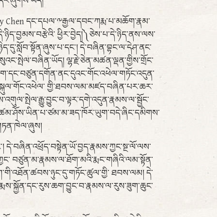
དིར་ཞུགས་ཡོད།
frey Chen དང་དཔལ་༸རྒྱལ་དབང་ཀརྨ་པ་མཆོག་རྣམ་
ིད་བྱམས་བརྩེའི་ ཕྱིར་བྱེད།༽ཅེས་པ་དེ་ཉིད་ནས་ལས་
ིད་དུ་སློབ་སྟོན་ཞུས་པ་དང་། དེ་བཞིན་བྷང་ལ་དེཤ་ནང་
་སྤེལ་བཞིན་ཡོད། ལྷ་རྗེ་ཅེན་མཚན་ལྡན་གྱིས་གྲོང་
ྡེ་ཁག་དང་བཙུན་དགོན་ནང་དུའང་གོང་འཕེལ་གཏོང་འདུན་
ོ་སྐུལ་གོང་འཕེལ་ གྱི་ཐབས་ལམ་མཛད་བཞིན་པར་ཆར་
གུལ་སྤེལ་རྒྱུ་བྱུང་བ་ལྟར་དགེ་འདུན་རྣམས་ལ་སྦྱོང་
བས་འཚམ་ཤོས་ཡིན་པ་ཙམ་མ་ཟད་ཁོར་ཡུག་བདེ་ཞིང་དམིགས་
་གཏན་ཁེལ་ཞུས།
། དེ་བཞིན་འཕྲོད་བསྟེན་ཡོ་བྱད་རྣམས་ཀྱང་སྔ་ལོ་ལས་
ྱང་ བཙུན་མ་རྣམས་ལ་ཐོག་མའི་རྨང་གཞིའི་ལམ་སྟོན་
ག་གི་འཐོན་ཚབས་ཉུང་དུ་གཏོང་ཚུལ་གྱི་ ཐབས་ལམ། དེ་
 རྨས་སྐྱོན་དང་རུས་ཆག་བྱུང་བ་རྣམས་ལ་རུས་ཟུག་ཆུང་