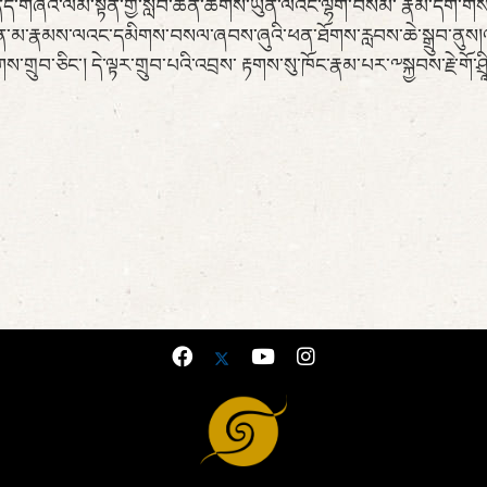
གཞིའི་ལམ་སྟོན་གྱི་སློབ་ཚན་ཚོགས་ཡུན་ལའང་ལྷག་བསམ་ རྣམ་དག་གིས་སྦྱོང་
བཙུན་མ་རྣམས་ལའང་དམིགས་བསལ་ཞབས་ཞུའི་ཕན་ཐོགས་རླབས་ཆེ་སྒྲུབ་ནུས།འ
ས་གྲུབ་ཅིང་། དེ་ལྟར་གྲུབ་པའི་འབྲས་ རྟགས་སུ་ཁོང་རྣམ་པར་༸སྐྱབས་རྗེ་གོ་ཤ