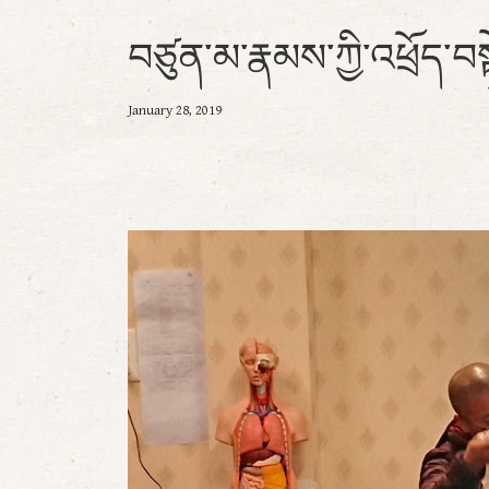
བཙུན་མ་རྣམས་ཀྱི་འཕྲོད་བས
January 28, 2019