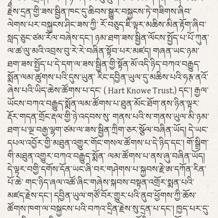
རྗེས་དྲན་གྱི་ཟས་སྦྱིན་ཁང་དུ་ཆིབས་སྒྱུར་བསྐྱངས་ཏེ་གཟིགས་ཞིབ་
ལེགས་པར་བསྐྱངས་ཤིང་ཟས་ཀྱི་ རོ་བཅུད་ཇི་ལྟར་མཆིས་མིན་རྟོག་ཞིབ་
སླད་ཅུང་ཙམ་རོལ་བཞེས་དང་། ཉམ་ཐག་ཟས་སྦྱིན་ལོངས་སྤྱོད་པ་པོ་ཀུན་
ལ་ཚ་ལུ་མའི་འབྲས་བུ་རེ་རེ་བཞིན་སྟོབ་པར་མཛད། གཞན་ཡང་ཉམ་
ཐག་ཟས་སྤྱོད་པ་དེ་དག་ལ་ཟས་སྦྱིན་གྱི་སྟོན་མོ་འདི་ཉིད་བཀའ་བརྒྱུད་
སྨོན་ལམ་ཚུགས་པའི་དུས་ཡུན་ རིང་དབྱིན་ཡུལ་དུ་མཆིས་པའི་ཧརྚ་ནའོ་
ཞེས་པའི་ཡིད་ཆེས་ཚོགས་པ་དང་ ( Hart Knowe Trust.) དང་། རྒྱལ་
ཡོངས་བཀའ་བརྒྱུད་སྨོན་ལམ་ཚོགས་པ་ཐུན་མོང་ཐོག་ནས་ཉིན་ལྟར་
རྡོར་གདན་གྲོང་རྡལ་གྱི་ཉེ་འདབས་སུ་ གནས་པའི་ས་གནས་ཡུལ་མི་ཉམ་
ཐག་པ་ལྔ་བརྒྱ་ལྷག་ཙམ་ལ་ཟས་སྦྱིན་ཀྲིག་ཅར་སྩོལ་བཞིན་ཡོད། དེ་ཡང་
དཔལ་འབྱོར་གྱི་མཐུན་འགྱུར་གོང་གསལ་ཚོགས་པ་དེ་ཉིད་དང་། གོ་སྒྲིག་
གི་མཐུན་འགྱུར་བཀའ་བརྒྱུད་སྨོན་ ལམ་ཚོགས་པ་ནས་ཞུ་བཞིན་ཡོད།
དེ་ལྟར་བགྱི་དགོས་དོན་ཡང་ཞི་བར་གཤེགས་པ་སྐྱབས་རྗེ་ཨ་དཀོན་རིན་
པོ་ཆེ་ གང་ཉིད་ཞལ་འཚོ་ཞིང་གཞེས་སྐབས་བསྟན་འགྲོར་སྨན་པའི་
མཛད་རྗེས་དང་། དབྱིན་ཡུལ་གཙོ་བོར་གྱུར་པའི་ནུབ་ཕྱོགས་ཀྱི་ཆོས་
ཚོགས་ཁག་ལ་བསྐྱངས་པའི་བཀའ་དྲིན་རྗེས་སུ་དྲན་པ་དང་། ཁྱད་པར་དུ་