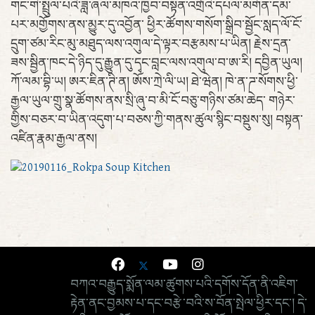
གང་གི་སྤྲུལ་པའི་ཟླ་ཞལ་མཁའ་ཁྱབ་བསྟན་འགྲོའི་དཔལ་མགོན་དམ་
པར་མགྱོགས་ནས་མྱུར་དུ་འབྱོན་ ཕྱིར་ཚོགས་གསོག་སྒྲིབ་སྦྱོང་སླད་ལོ་ངོ་
དྲུག་ཙམ་རིང་མུ་མཐུད་ལས་འགུལ་དེ་ལྟར་བརྩམས་པ་ཡིན། རྗེས་དྲན་
ཟས་སྦྱིན་ཁང་དེ་ཉིད་དུ་རྒྱུན་དུ་དྭང་བླང་ལས་འགུལ་བ་ཨ་རི། དབྱིན་ཡུལ།
ཀོ་ལམ་བྷི་ཡ། ཨར་ཇིན་ཊི་ན། ཨོས་ཀྲེ་ལི་ཡ། ཐེ་ཝེན། ཁེ་ན་ཌ་སོགས་ཕྱི་
རྒྱལ་ཡུལ་གྲུ་སྣ་ཚོགས་ནས་སྲི་ཞུ་བ་མི་ངོ་བཅུ་གཉིས་ཙམ་ཆེད་ གཉེར་
གྱིས་བཅར་བ་ཡིན་འདུག་པ་བཅས་ཀྱི་གནས་ཚུལ་སྙིང་བསྡུས་སུ། བསྟན་
འཛིན་རྣམ་རྒྱལ་ནས།
བཀའ་བརྒྱུད་སྨོན་ལམ་ཚུགས་པའི་དགོས་དོན་ནི་འཇིག་
རྟེན་ནང་བྱམས་པ་དང་བརྩེ་བའི་ས་བོན་སྤེལ་ཕྱིར་དང་། དེ་