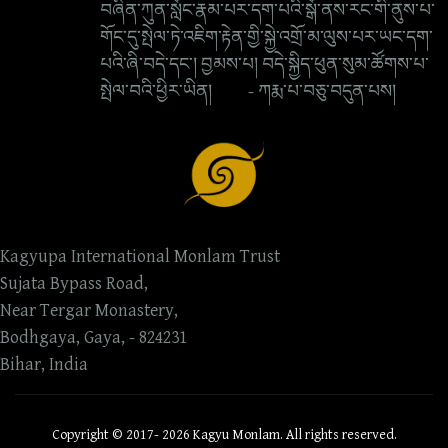
བཞིན་ཀུན་སློང་རྣམ་པར་དག་པའི་སྒོ་ནས་རང་གི་ནུས་པ་
གོང་དུ་སྤེལ་ཏེ་འཇིག་རྟེན་གྱི་སྐྱེ་འགྲོ་མ་ལུས་པར་ཡང་དག་
པའི་ཞི་བདེ་དང་། བྱམས་པ། བདེ་སྐྱིད་ཕུན་སུམ་ཚོགས་པ་
སྤེལ་བའི་ཕྱིར་ཡིན། - ཀརྨ་པ་བཅུ་བདུན་པས།
Kagyupa International Monlam Trust
Sujata Bypass Road,
Near Tergar Monastery,
Bodhgaya, Gaya, - 824231
Bihar, India
Copyright © 2017- 2026 Kagyu Monlam. All rights reserved.