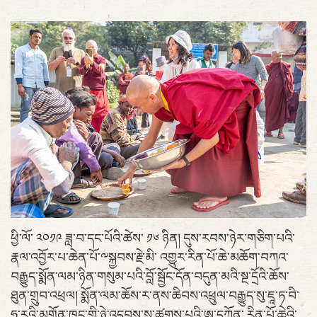
ཕྱི་ལོ་ ༢༠༡༩ ཟླ་བ་དང་པོའི་ཚེས་ ༡༦ ཉིན། དུས་རབས་ཉེར་གཅིག་པའི་
རྣལ་འབྱོར་པ་ཆེན་པོ་༸སྐྱབས་རྗེ་མི་ འགྱུར་རིན་པོ་ཆེ་མཆོག་བཀའ་
བརྒྱུད་སྨོན་ལམ་ཉིན་གསུམ་པའི་བློ་སྦྱོང་དོན་བདུན་མའི་སྔ་དྲོའི་ཆོས་
ཐུན་གྲུབ་འཕྲལ། སྨོན་ལམ་ཆོས་ར་ནས་ཆིབས་འཕྲུལ་བརྒྱུད་སུ་ཇཱ་ཏ་བི་
ཧཱ་རའི་མགྲོན་ཁང་གི་ཉེ་འདབས་སུ་ཚུགས་པའི་ཨ་དཀོན་ རིན་པོ་ཆེའི་