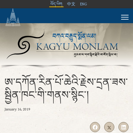
བོད་ཡིག
中文
ENG
ཨ་དཀོན་རིན་པོ་ཆེའི་རྗེས་དྲན་ཟས་
སྦྱིན་ཁང་གི་གནས་སྙིང་།
January 16, 2019