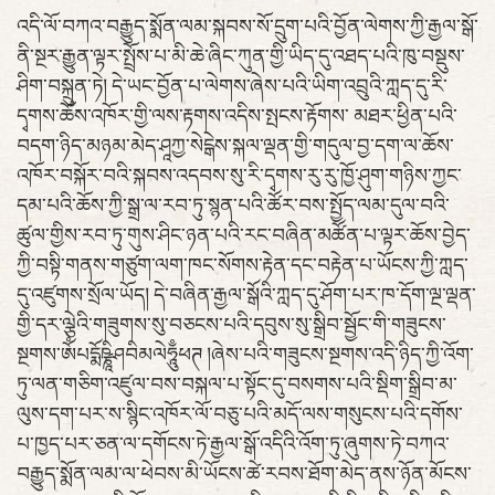
འདི་ལོ་བཀའ་བརྒྱུད་སྨོན་ལམ་སྐབས་སོ་དྲུག་པའི་བྱོན་ལེགས་ཀྱི་རྒྱལ་སྒོ་
ནི་སྔར་རྒྱུན་ལྟར་སྤྲོས་པ་མི་ཆེ་ཞིང་ཀུན་གྱི་ཡིད་དུ་འཐད་པའི་ཁུ་བསྡུས་
ཤིག་བསྐྲུན་ཏེ། དེ་ཡང་བྱོན་པ་ལེགས་ཞེས་པའི་ཡིག་འབྲུའི་ཀླད་དུ་རི་
དྭགས་ཆོས་འཁོར་གྱི་ལས་རྟགས་འདིས་སྤངས་རྟོགས་ མཐར་ཕྱིན་པའི་
བདག་ཉིད་མཉམ་མེད་ཤཱཀྱ་སེངྒེས་སྐལ་ལྡན་གྱི་གདུལ་བྱ་དག་ལ་ཆོས་
འཁོར་བསྐོར་བའི་སྐབས་འདབས་སུ་རི་དྭགས་རུ་རུ་ཁྱོ་ཤུག་གཉིས་ཀྱང་
དམ་པའི་ཆོས་ཀྱི་སྒྲ་ལ་རབ་ཏུ་སྙན་པའི་ཚོར་བས་སྤྱོད་ལམ་དུལ་བའི་
ཚུལ་གྱིས་རབ་ཏུ་གུས་ཤིང་ཉན་པའི་རང་བཞིན་མཚོན་པ་ལྟར་ཆོས་བྱེད་
ཀྱི་བསྟི་གནས་གཙུག་ལག་ཁང་སོགས་རྟེན་དང་བརྟེན་པ་ཡོངས་ཀྱི་ཀླད་
དུ་འཛུགས་སྲོལ་ཡོད། དེ་བཞིན་རྒྱལ་སྒོའི་ཀླད་དུ་ཤོག་པར་ཁ་དོག་ལྔ་ལྡན་
གྱི་དར་ལྕེའི་གཟུགས་སུ་བཅངས་པའི་དབུས་སུ་སྒྲིབ་སྦྱོང་གི་གཟུངས་
སྔགས་ཨོཾཔདྨོཥྞཱིཤབིམལེཧཱུྃཕཊ །ཞེས་པའི་གཟུངས་སྔགས་འདི་ཉིད་ཀྱི་འོག་
ཏུ་ལན་གཅིག་འཛུལ་བས་བསྐལ་པ་སྟོང་དུ་བསགས་པའི་སྡིག་སྒྲིབ་མ་
ལུས་དག་པར་ས་སྙིང་འཁོར་ལོ་བཅུ་པའི་མདོ་ལས་གསུངས་པའི་དགོས་
པ་ཁྱད་པར་ཅན་ལ་དགོངས་ཏེ་རྒྱལ་སྒོ་འདིའི་འོག་ཏུ་ཞུགས་ཏེ་བཀའ་
བརྒྱུད་སྨོན་ལམ་ལ་ཕེབས་མི་ཡོངས་ཚེ་རབས་ཐོག་མེད་ནས་ཉོན་མོངས་