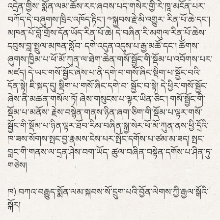
འདྲེན་གྱིས་ སྨོན་ལམ་ཆོས་རར་ཞབས་པད་གསེར་གྱི་རེ་ཁཱ་མངོན་པར་
བཀོད་དེ་བཞུགས་ཁྲིར་འཁོད་རྟིང་། ༸སྐྱབས་རྗེ་མི་འགྱུར་ རིན་པོ་ཆེ་དང་།
མཁན་པོ་བློ་གྲོས་དོན་ཡོད་རིན་པོ་ཆེ། དེ་བཞིན་རི་མགུལ་རིན་པོ་ཆེས་
དབུས་བླ་སྤྲུལ་མཁན་སློབ་ དགེ་འདུན་འདུས་པ་རྒྱ་མཚོ་དང་། ཚོགས་
ཞུགས་ཁྱིམ་པ་ཕོ་མོ་ཀུན་ལ་ཐེག་ཆེན་གསོ་སྦྱོང་གི་སྡོམ་པ་འབོགས་པར་
མཛད། དེ་ཡང་གསོ་སྦྱོང་ཞེས་པ་ནི་དགེ་བ་གསོ་ཞིང་སྡིག་པ་སྦྱོང་བའི་
དོན་སྟེ། ཇི་སྐད་དུ། སྡིག་པ་གསོ་ཞིང་དགེ་བ་ སྦྱོང་བ་སྟེ། དེ་ཕྱིར་གསོ་སྦྱོང་
ཞེས་ནི་མཚན་གསོལ་ཏོ། ཞེས་གསུངས་པ་ལྟར་ཡིན་ཅིང་། གསོ་སྦྱོང་གི་
སྡོམ་པ་མནོས་ རྗེས་བསྙེན་གནས་ཉིན་ཞག་ཅིག་གི་སྡོམ་པ་ལྟར་གསོ་
སྦྱོང་གི་སྡོམ་པ་ཉིན་ལྟར་ཐོབ་རིམ་བཞིན་སྐྱ་སེར་ཕོ་མོ་ཀུན་ནས་ཕྱི་དྲོའི་
ཁ་ཟས་སོགས་སྤང་བྱ་རྣམས་ངེས་པར་སྤོང་དགོས་པ་ཙམ་མ་ཟད། སྤང་
བླང་གི་གནས་ལ་དྲན་ཤེས་བག་ཡོད་ ཚུལ་བཞིན་བསྟེན་དགོས་པ་ཤིན་ཏུ་
གཅེས།
ཁ) བཀའ་བརྒྱུད་སྨོན་ལམ་སྐབས་སོ་དྲུག་པའི་བྱོན་ལེགས་ཀྱི་རྒྱལ་སྒོའི་
སྐོར།