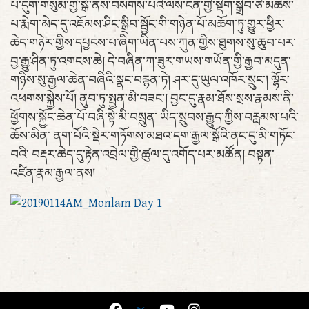
པ་དུག་གསུམ་གྱི་སྒོ་ནས་བསགས་པའི་ལས་ངན་གྱི་སྡིག་སྒྲིབ་ཅི་མཆིས་
པ་རྨེག་མེད་དུ་འཇོམས་ཤིང་སྒྲིབ་སྦྱོང་གི་གཉེན་པོ་མཆོག་ཏུ་གྱུར་ཕྱིར་
ཆེད་གཉེར་གྱིས་དཔྱངས་པ་ཞིག་ཡིན་པས་ཀུན་གྱིས་ཐུགས་སུ་ཆུབ་པར་
བྱ་རྒྱུ་ཤིན་ཏུ་འགངས་ཆེ། དེ་བཞིན་ཀ་ཟུར་གཡས་གཡོན་གྱི་རྒྱབ་མདུན་
གཉིས་སུ་རྒྱལ་ཆེན་བཞིའི་སྣང་བརྙན་ཏེ། ཤར་དུ་ཡུལ་འཁོར་སྲུང་། ལྷོར་
འཕགས་སྐྱེས་པོ། ནུབ་ཏུ་སྤྱན་མི་བཟང་། བྱང་དུ་རྣམ་ཐོས་སྲས་རྣམས་ནི་
ཕྱོགས་སྐྱོང་ཆེན་པོ་བཞི་སྟེ་མི་བསྲུན་ ཡིད་སྲུབས་རྒྱུད་ཀྱིས་བརླམས་པའི་
ཆོས་མིན་ ནག་པོའི་སྡེར་གཏོགས་མཐའ་དག་རྒྱལ་སྒོའི་ནང་དུ་མི་གཏོང་
བའི་ བརྡར་ཆེད་དུ་རྟེན་འབྲེལ་གྱི་ཚུལ་དུ་འགོད་པར་མཚོན། བསྟན་
འཛིན་རྣམ་རྒྱལ་ནས།