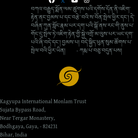
བཀའ་བརྒྱུད་སྨོན་ལམ་ཚུགས་པའི་དགོས་དོན་ནི་འཇིག་
རྟེན་ནང་བྱམས་པ་དང་བརྩེ་བའི་ས་བོན་སྤེལ་ཕྱིར་དང་། དེ་
བཞིན་ཀུན་སློང་རྣམ་པར་དག་པའི་སྒོ་ནས་རང་གི་ནུས་པ་
གོང་དུ་སྤེལ་ཏེ་འཇིག་རྟེན་གྱི་སྐྱེ་འགྲོ་མ་ལུས་པར་ཡང་དག་
པའི་ཞི་བདེ་དང་། བྱམས་པ། བདེ་སྐྱིད་ཕུན་སུམ་ཚོགས་པ་
སྤེལ་བའི་ཕྱིར་ཡིན། - ཀརྨ་པ་བཅུ་བདུན་པས།
Kagyupa International Monlam Trust
Sujata Bypass Road,
Near Tergar Monastery,
Bodhgaya, Gaya, - 824231
Bihar, India