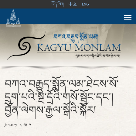
བོད་ཡིག
中文
ENG
བཀའ་བརྒྱུད་སྨོན་ལམ་ཐེངས་སོ་
དྲུག་པའི་སྔ་དྲོའི་གསོ་སྦྱོང་དང་།
བྱོན་ལེགས་རྒྱལ་སྒོའི་སྐོར།
January 14, 2019