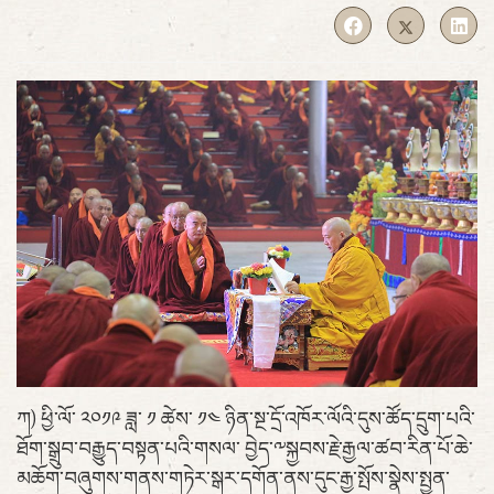
ཀ) ཕྱི་ལོ་ ༢༠༡༩ ཟླ་ ༡ ཚེས་ ༡༤ ཉིན་སྔ་དྲོ་འཁོར་ལོའི་དུས་ཚོད་དྲུག་པའི་
ཐོག་སྒྲུབ་བརྒྱུད་བསྟན་པའི་གསལ་ བྱེད་༸སྐྱབས་རྗེ་རྒྱལ་ཚབ་རིན་པོ་ཆེ་
མཆོག་བཞུགས་གནས་གཏེར་སྒར་དགོན་ནས་དུང་རྒྱ་སྤོས་སྣེས་སྤྱན་