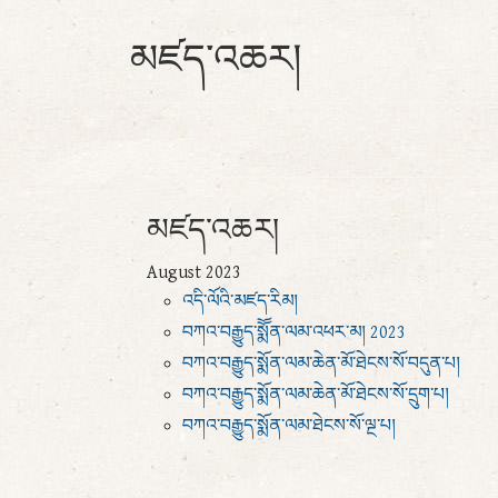
མཛད་འཆར།
མཛད་འཆར།
August 2023
འདི་ལོའི་མཛད་རིམ།
བཀའ་བརྒྱུད་སྨོོན་ལམ་འཕར་མ། 2023
བཀའ་བརྒྱུད་སྨོན་ལམ་ཆེན་མོ་ཐེངས་སོ་བདུན་པ།
བཀའ་བརྒྱུད་སྨོན་ལམ་ཆེན་མོ་ཐེངས་སོ་དྲུག་པ།
བཀའ་བརྒྱུད་སྨོན་ལམ་ཐེངས་སོ་ལྔ་པ།