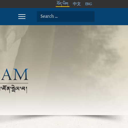
བོད་ཡིག
中文
ENG
Search
Type 2 or more characters for results.