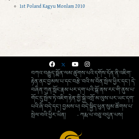
1st Poland Kagyu Monlam 2010
བཀའ་བརྒྱུད་སྨོན་ལམ་ཚུགས་པའི་དགོས་དོན་ནི་འཇིག་
རྟེན་ནང་བྱམས་པ་དང་བརྩེ་བའི་ས་བོན་སྤེལ་ཕྱིར་དང་། དེ་
བཞིན་ཀུན་སློང་རྣམ་པར་དག་པའི་སྒོ་ནས་རང་གི་ནུས་པ་
གོང་དུ་སྤེལ་ཏེ་འཇིག་རྟེན་གྱི་སྐྱེ་འགྲོ་མ་ལུས་པར་ཡང་དག་
པའི་ཞི་བདེ་དང་། བྱམས་པ། བདེ་སྐྱིད་ཕུན་སུམ་ཚོགས་པ་
སྤེལ་བའི་ཕྱིར་ཡིན། - ཀརྨ་པ་བཅུ་བདུན་པས།