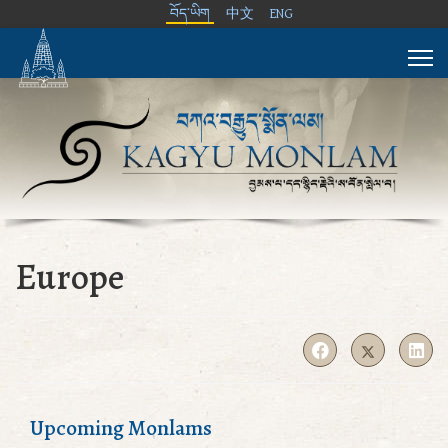
བོད་ཡིག
中文
ENG
Europe
Upcoming Monlams