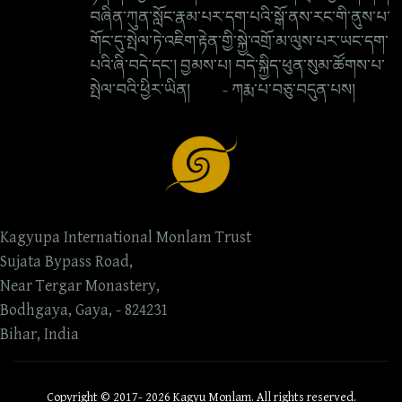
བཞིན་ཀུན་སློང་རྣམ་པར་དག་པའི་སྒོ་ནས་རང་གི་ནུས་པ་
གོང་དུ་སྤེལ་ཏེ་འཇིག་རྟེན་གྱི་སྐྱེ་འགྲོ་མ་ལུས་པར་ཡང་དག་
པའི་ཞི་བདེ་དང་། བྱམས་པ། བདེ་སྐྱིད་ཕུན་སུམ་ཚོགས་པ་
སྤེལ་བའི་ཕྱིར་ཡིན། - ཀརྨ་པ་བཅུ་བདུན་པས།
Kagyupa International Monlam Trust
Sujata Bypass Road,
Near Tergar Monastery,
Bodhgaya, Gaya, - 824231
Bihar, India
Copyright © 2017- 2026 Kagyu Monlam. All rights reserved.