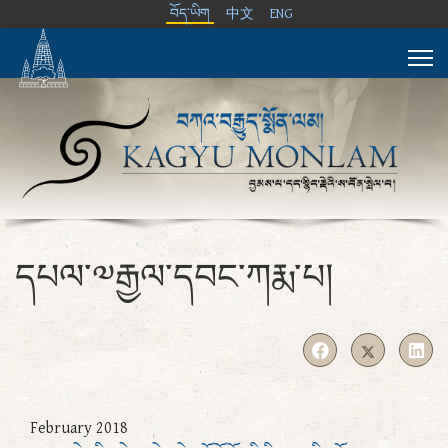
བོད་ཡིག
中文
ENG
དཔལ་༧རྒྱལ་དབང་ཀརྨ་པ།
February 2018