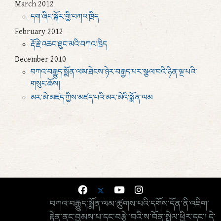
March 2012
དག་ཞིང་སྐོར་གྱི་བཀའ་ཁྲིད
February 2012
རྡོ་རྗེ་འཆང་ཐུང་མའི་བཀའ་ཁྲིད
December 2010
བཀའ་བརྒྱུད་སྨོན་ལམ་ཐེངས་ཉེར་བརྒྱད་པར་སྩལ་བའི་ཉིན་ལྔ་པའི་
གསུང་ཆོས།
མར་མེ་མཛད་ཀྱིས་མཛད་པའི་མར་མེའི་སྨོན་ལམ
བཀའ་བརྒྱུད་སྨོན་ལམ་ཚུགས་པའི་དགོས་དོན་ནི་འཇིག་
རྟེན་ནང་བྱམས་པ་དང་བརྩེ་བའི་ས་བོན་སྤེལ་ཕྱིར་དང་། དེ་