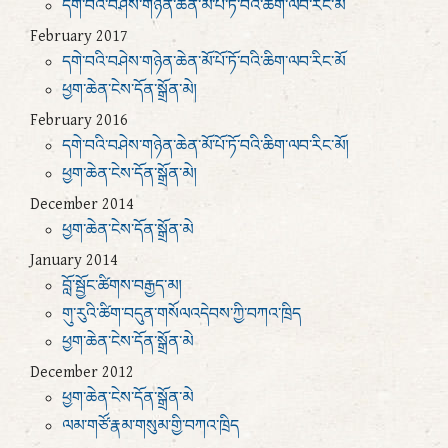
དགེ་བའི་བཤེས་གཉེན་ཆེན་མོ་པོ་ཏོ་བའི་ཆིག་ལབ་རིང་མོ
February 2017
དགེ་བའི་བཤེས་གཉེན་ཆེན་མོ་པོ་ཏོ་བའི་ཆིག་ལབ་རིང་མོ
ཕྱག་ཆེན་ངེས་དོན་སྒྲོན་མེ།
February 2016
དགེ་བའི་བཤེས་གཉེན་ཆེན་མོ་པོ་ཏོ་བའི་ཆིག་ལབ་རིང་མོ།
ཕྱག་ཆེན་ངེས་དོན་སྒྲོན་མེ།
December 2014
ཕྱག་ཆེན་ངེས་དོན་སྒྲོན་མེ
January 2014
བློ་སྦྱོང་ཚིགས་བརྒྱད་མ།
གུ་རུའི་ཚིག་བདུན་གསོལའདེབས་ཀྱི་བཀའ་ཁྲིད
ཕྱག་ཆེན་ངེས་དོན་སྒྲོན་མེ
December 2012
ཕྱག་ཆེན་ངེས་དོན་སྒྲོན་མེ
ལམ་གཙོ་རྣམ་གསུམ་གྱི་བཀའ་ཁྲིད