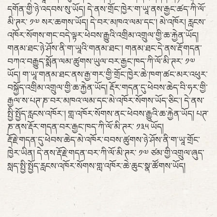
དགོན་གྱི་ཉེ་འདབས་སུ་ཡོད། དེ་ནས་གྲོང་ཁྱེར་ག་ཡཱ་ནས་རྒྱང་ཚད་ཀི་ལོ་
མི་ཊར་ ༡༧ སར་ཆགས་ཡོད། དེ་བར་མཁའ་ལམ་དང་། མེ་འཁོར། རླངས་
འཁོར་སོགས་གང་བདེ་ལྟར་ཕེབས་རྒྱུའི་འགྲིམ་འགྲུལ་གྱི་ཆ་རྐྱེན་ཡོད།
གནམ་ཐང་ཉེ་ཤོས་ནི་ག་ཡཱའི་གནམ་ཐང་། གནམ་ཐང་དེ་ནས་རྡོ་གདན་
བཀའ་བརྒྱུད་སྨོན་ལམ་ཚུགས་ཡུལ་བར་རྒྱང་ཁད་ཀི་ལོ་མི་ཊར་ ༡༧
ཡོད། ག་ཡཱ་གནམ་ཐང་ནས་རྒྱ་གར་གྱི་གྲོང་ཁྱེར་ཆེ་ཁག་ཚང་མར་འཕུར་
བསྐྱོད་འགྲིམ་འགྲུལ་གྱི་ཆ་རྐྱེན་ཡོད། རྡོར་གདན་དུ་ཕེབས་ཆེད་བི་ཧར་གྱི་
རྒྱལ་ས་པཊ་ཎ་བར་མཁའ་ལམ་དང་མེ་འཁོར་སོགས་ཡོད་ཅིང་། དེ་ནས་
སྤྱི་སྤྱོད་རླངས་འཁོར་། གླ་འཁོར་སོགས་ནང་ཕེབས་རྒྱུའི་ཆ་རྐྱེན་ཡོད། པཊ་
ཎ་ནས་རྡོར་གདན་བར་རྒྱང་ཁད་ཀི་ལོ་མི་ཊར་ ༡༣༥ ཡོད།
རྡོ་རྗེ་གདན་དུ་ཕེབས་ཆེད་མེ་འཁོར་བབས་ཚུགས་ཉེ་ཤོས་ནི་ག་ཡཱ་གྲོང་
ཁྱེར་ཡིན། དེ་ནས་རྡོ་རྗེ་གདན་བར་ཀི་ལོ་མི་ཊར་ ༡༧ ཙམ་གྱི་འགྲུལ་ཞུད་
སླད་སྤྱི་སྤྱོད་རླངས་འཁོར་སོགས་གླ་འཁོར་ཆེ་ཆུང་སྣ་ཚོགས་ཡོད།