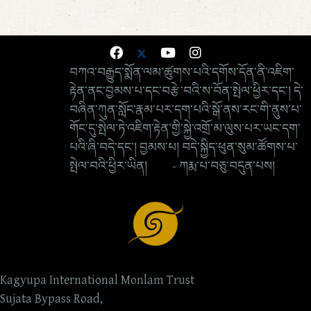
བཀའ་བརྒྱུད་སྨོན་ལམ་ཚུགས་པའི་དགོས་དོན་ནི་འཇིག་
རྟེན་ནང་བྱམས་པ་དང་བརྩེ་བའི་ས་བོན་སྤེལ་ཕྱིར་དང་། དེ་
བཞིན་ཀུན་སློང་རྣམ་པར་དག་པའི་སྒོ་ནས་རང་གི་ནུས་པ་
གོང་དུ་སྤེལ་ཏེ་འཇིག་རྟེན་གྱི་སྐྱེ་འགྲོ་མ་ལུས་པར་ཡང་དག་
པའི་ཞི་བདེ་དང་། བྱམས་པ། བདེ་སྐྱིད་ཕུན་སུམ་ཚོགས་པ་
སྤེལ་བའི་ཕྱིར་ཡིན། - ཀརྨ་པ་བཅུ་བདུན་པས།
Kagyupa International Monlam Trust
Sujata Bypass Road,