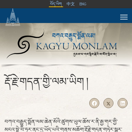
བོད་ཡིག
中文
ENG
རྡོ་རྗེ་གདན་གྱི་ལམ་ཡིག །
བཀའ་བརྒྱུད་སྨོན་ལམ་ཆེན་མོའི་ཚུགས་ཡུལ་ཆོས་ར་ནི་རྒྱ་གར་གྱི་
མངའ་སྡེ་བི་ཧཱར་ནང་དུ་ཡོད་པའི་གནས་མཆོག་རྡོ་རྗེ་གདན་གཏེར་སྒར་