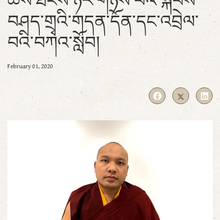
ཆོས་ཐེངས་ཉེར་གཉིས་པའི་སྐབས་
བཤད་གྲྭའི་གདན་དོན་དང་འབྲེལ་
བའི་བཀའ་སློབ།
February 01, 2020