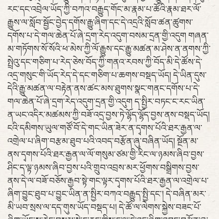
རང་དང་འབྲེལ་ཡོད་ཀྱི་བཀའ་བརྒྱུད་གོང་མ་རྣམ་པ་ཚོའི་རྣམ་ཐར་ལོ་
རྒྱུས་ལ་སློབ་སྦྱོང་བྱེད་དགོས་རྒྱུ་ཞིག་དང་དེ་འདྲའི་སློབ་ཚན་ཚུགས་
དགོས་པ་དེ་གལ་ཆེན་པོ་ཞེ་དྲག་རེད་འདུག་བསམ་དྲན་གྱི་འདུག གཞན་
མ་གཏོགས་སོ་སོའི་ཕ་མེས་ཀྱི་ལོ་རྒྱུས་དང་རྒྱུ་མཚན་མ་ཤེས་ན་ནགས་ཀྱི་
སྤྲེའུ་དང་གཅིག་པ་རེད་ཅེས་བོད་ཀྱི་གནའ་རབས་ཀྱི་བོད་མི་དེ་ཚོས་དེ་
འདྲ་གསུང་གི་ཡོད་རེད་དེ་དང་གཅིག་པ་ཆགས་བསྡད་ཡོད། དེ་ཡིན་དུས་
དེའི་རྒྱུ་མཚན་ལ་བརྟེན་ནས་ཚང་མས་ཐུགས་སྣང་གནང་དགོས་པ་དེ་
གལ་ཆེན་པོ་ཞེ་དྲག་རེད་འདུག་དྲན་གྱི་འདུག ད་སྤྱིར་བཏང་ང་རང་ཡིན་
ན་ཡང་འདིར་མཚམས་ཀྱི་བཟོ་འདྲ་བྱས་ཏེ་ལྷོད་ལྷོད་བྱས་ནས་བསྡད་ཡོད།
ངའི་དམིགས་ཡུལ་གཙོ་བོ་དེ་གང་ཡིན་ཟེར་ན་དྭགས་པོའི་ཐར་རྒྱན་ལ་
འགྲེལ་པ་ཞིག་བརྩམ་ཐུབ་པའི་འབད་བརྩོན་ཞུ་བཞིན་ཡོད། སྔོན་མ་
ནས་དྭགས་པོའི་ཐར་རྒྱན་ལ་ལོ་གསུམ་ཙམ་གྱི་རིང་ལ་ཉམས་ཞིབ་བྱས་
ཤིང་ད་ལྟ་ཉམས་ཞིབ་བྱས་པའི་གྲུབ་འབྲས་མར་ཕྱོགས་བསྒྲིགས་བྱས་
ནས་དེ་ལ་བཟོ་བཅོས་རྒྱབ་སྟེ་གང་ལྟར་དྭགས་པོའི་ཐར་རྒྱན་ལ་འགྲེལ་པ་
ཞིག་བྱུང་ཐུབ་པ་བྱུང་ཡིན་ན་སྤྱིར་བཀའ་བརྒྱུད་སྤྱི་དང་། དེ་བཞིན་མར་
མི་ཡབ་སྲས་ལ་དད་གུས་ཡོད་བསྡད་པ། དེ་ཚོ་ལ་ལེགས་སྐྱེས་བཟང་པོ་