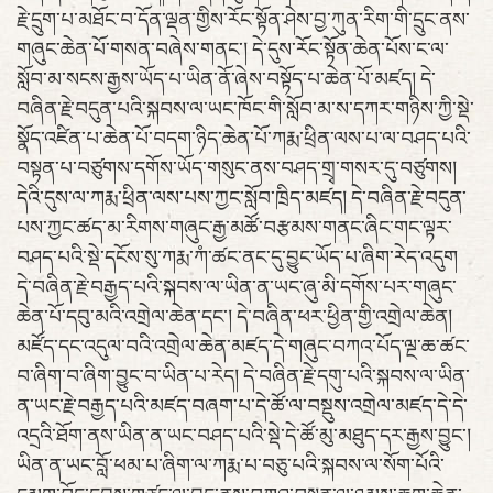
རྗེ་དྲུག་པ་མཐོང་བ་དོན་ལྡན་གྱིས་རོང་སྟོན་ཤེས་བྱ་ཀུན་རིག་གི་དྲུང་ནས་
གཞུང་ཆེན་པོ་གསན་བཞེས་གནང་། དེ་དུས་རོང་སྟོན་ཆེན་པོས་ང་ལ་
སློབ་མ་སངས་རྒྱས་ཡོད་པ་ཡིན་ནོ་ཞེས་བསྟོད་པ་ཆེན་པོ་མཛད། དེ་
བཞིན་རྗེ་བདུན་པའི་སྐབས་ལ་ཡང་ཁོང་གི་སློབ་མ་ས་དཀར་གཉིས་ཀྱི་སྡེ་
སྣོད་འཛིན་པ་ཆེན་པོ་བདག་ཉིད་ཆེན་པོ་ཀརྨ་ཕྲིན་ལས་པ་ལ་བཤད་པའི་
བསྟན་པ་བཙུགས་དགོས་ཡོད་གསུང་ནས་བཤད་གྲྭ་གསར་དུ་བཙུགས།
དེའི་དུས་ལ་ཀརྨ་ཕྲིན་ལས་པས་ཀྱང་སློབ་ཁྲིད་མཛད། དེ་བཞིན་རྗེ་བདུན་
པས་ཀྱང་ཚད་མ་རིགས་གཞུང་རྒྱ་མཚོ་བརྩམས་གནང་ཞིང་གང་ལྟར་
བཤད་པའི་སྡེ་དངོས་སུ་ཀརྨ་ཀཾ་ཚང་ནང་དུ་བྱུང་ཡོད་པ་ཞིག་རེད་འདུག
དེ་བཞིན་རྗེ་བརྒྱད་པའི་སྐབས་ལ་ཡིན་ན་ཡང་ཞུ་མི་དགོས་པར་གཞུང་
ཆེན་པོ་དབུ་མའི་འགྲེལ་ཆེན་དང་། དེ་བཞིན་ཕར་ཕྱིན་གྱི་འགྲེལ་ཆེན།
མཛོད་དང་འདུལ་བའི་འགྲེལ་ཆེན་མཛད་དེ་གཞུང་བཀའ་པོད་ལྔ་ཆ་ཚང་
བ་ཞིག་བ་ཞིག་བྱུང་བ་ཡིན་པ་རེད། དེ་བཞིན་རྗེ་དགུ་པའི་སྐབས་ལ་ཡིན་
ན་ཡང་རྗེ་བརྒྱད་པའི་མཛད་བཞག་པ་དེ་ཚོ་ལ་བསྡུས་འགྲེལ་མཛད་དེ་དེ་
འདྲའི་ཐོག་ནས་ཡིན་ན་ཡང་བཤད་པའི་སྡེ་དེ་ཚོ་མུ་མཐུད་དར་རྒྱས་བྱུང་།
ཡིན་ན་ཡང་བློ་ཕམ་པ་ཞིག་ལ་ཀརྨ་པ་བཅུ་པའི་སྐབས་ལ་སོག་པོའི་