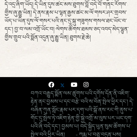
དེ་འདྲ་ཞིག་ཡོད། དེ་ཡིན་དུས་ཚང་མས་ཐུགས་བློ་བདེ་བོ་གནང་རོགས་
གྱིས་ཞུ་རྒྱུ་ཡིན། དེ་ནས་རྣམ་པ་ལྷན་རྒྱས་ཚང་མ་ལོ་གསར་ཤར་གྲབས་
ཡོད་པ་ཡིན་དུས་ལོ་གསར་པའི་ནང་དུ་སྐུ་གཟུགས་གསལ་ཐང་ཡོང་བ་
དང་། བྱ་བ་ལམ་འགྲོ་ཡོང་བ། ལེགས་ཚོགས་ཐམས་ཅད་འབད་མེད་ལྷུན་
གྱིས་གྲུབ་པའི་སྨོན་འདུན་ཞུ་རྒྱུ་ཡིན། ཐུགས་རྗེ་ཆེ།
བཀའ་བརྒྱུད་སྨོན་ལམ་ཚུགས་པའི་དགོས་དོན་ནི་འཇིག་
རྟེན་ནང་བྱམས་པ་དང་བརྩེ་བའི་ས་བོན་སྤེལ་ཕྱིར་དང་། དེ་
བཞིན་ཀུན་སློང་རྣམ་པར་དག་པའི་སྒོ་ནས་རང་གི་ནུས་པ་
གོང་དུ་སྤེལ་ཏེ་འཇིག་རྟེན་གྱི་སྐྱེ་འགྲོ་མ་ལུས་པར་ཡང་དག་
པའི་ཞི་བདེ་དང་། བྱམས་པ། བདེ་སྐྱིད་ཕུན་སུམ་ཚོགས་པ་
སྤེལ་བའི་ཕྱིར་ཡིན། - ཀརྨ་པ་བཅུ་བདུན་པས།