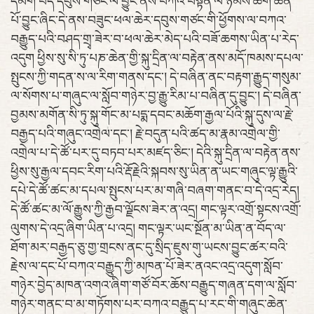
དམག་བོད་དབུས་གཙང་ལ་བྱུང་ནས་བཀའ་བསྟན་ལ་ཉམས་ཆག་ཆེན་
པོ་བྱུང་ཞིང་དེ་ནས་བཟུང་ཕལ་ཆེར་དབུས་གཙང་གི་ཕྱོགས་ལ་བཀའ་
བརྒྱུད་པའི་བཤད་གྲྭ་ཟེར་བ་ཕལ་ཆེར་མེད་པའི་བཟོ་ཆགས་ཡིན་པ་རེད་
འདུག ཕྱིས་སུ་སི་ཏུ་པཎ་ཆེན་གྱི་སྐུ་དྲིན་ལ་བརྟེན་ནས་མདོ་ཁམས་དཔལ་
སྤུངས་ཀྱི་གདན་ས་ལ་རིག་གནས་དང་། དེ་བཞིན་ནང་བརྟག་རྒྱུད་གསུམ་
ལ་སོགས་པ་གཞུང་ལ་སློབ་གཉེར་བྱ་རྒྱུ་རིམ་པ་བཞིན་དུ་བྱུང་། དེ་བཞིན་
བྱམས་མགོན་སི་ཏུ་སྐུ་གོང་མ་པདྨ་དབང་མཆོག་རྒྱལ་པོའི་སྐུ་དུས་ལ་རྗེ་
བརྒྱད་པའི་གཞུང་འགྲེལ་དང་། རྗེ་བདུན་པའི་ཚད་མ་རྣམ་འགྲེལ་གྱི་
འགྲེལ་པ་དེ་ཚོ་པར་དུ་བཏབ་པར་མཛད་ཅིང་། དེའི་སྐུ་དྲིན་ལ་བརྟེན་ནས་
ཕྱིས་སུ་རྒྱལ་དབང་རིག་པའི་རྡོ་རྗེའི་སྐབས་སུ་ཡིན་ན་ཡང་གཞུང་ལྟ་རྒྱུའི་
དཔེ་དེ་ཚོ་ཚང་མ་དཔལ་སྤུངས་པར་མ་གཞི་བཞག་གནང་བ་དེ་འདྲ་རེད།
དེ་ཚོ་ཚང་མ་ལོ་རྒྱུས་ཀྱི་རྒྱབ་ལྗོངས་ཟེར་ན་འདྲ། གང་ལྟར་འགྲོ་སྟངས་འགྲོ་
ལུགས་དེ་འདྲ་ཞིག་ཡིན་པ་འདྲ། གང་ལྟར་ཡང་སྔོན་མ་ཡིན་ན་བོད་ལ་
ཐོག་མར་བརྒྱད་ཅུ་གྱ་གྲངས་ནང་དུ་སྲིད་ཇུས་གུ་ཡངས་བྱུང་ཚར་བའི་
རྗེས་ལ་དང་པོ་བཀའ་བརྒྱུད་ཀྱི་མཁན་པོ་ཟེར་ནའང་འདྲ་འདུག་སློབ་
གཉེར་བྱེད་མཁན་འགའ་ཞིག་གཙོ་བོར་ཆོས་བརྒྱུད་གཞན་དག་ལ་སློབ་
གཉེར་གནང་བ་མ་གཏོགས་པར་བཀའ་བརྒྱུད་པ་རང་གི་གཞུང་ཆེན་