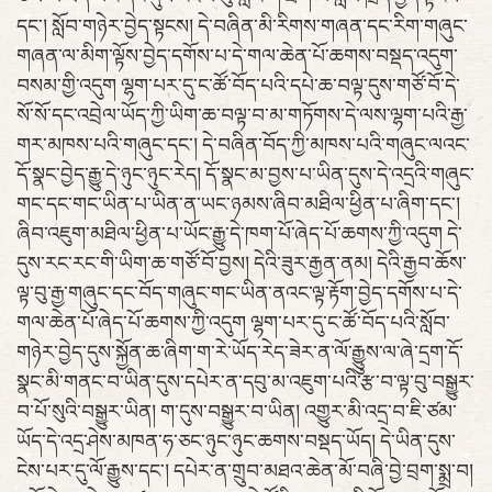
དང་། སློབ་གཉེར་བྱེད་སྟངས། དེ་བཞིན་མི་རིགས་གཞན་དང་རིག་གཞུང་
གཞན་ལ་མིག་ལྟོས་བྱེད་དགོས་པ་དེ་གལ་ཆེན་པོ་ཆགས་བསྡད་འདུག་
བསམ་གྱི་འདུག ལྷག་པར་དུ་ང་ཚོ་བོད་པའི་དཔེ་ཆ་བལྟ་དུས་གཙོ་བོ་དེ་
སོ་སོ་དང་འབྲེལ་ཡོད་ཀྱི་ཡིག་ཆ་བལྟ་བ་མ་གཏོགས་དེ་ལས་ལྷག་པའི་རྒྱ་
གར་མཁས་པའི་གཞུང་དང་། དེ་བཞིན་བོད་ཀྱི་མཁས་པའི་གཞུང་ལའང་
དོ་སྣང་བྱེད་རྒྱུ་དེ་ཉུང་ཉུང་རེད། དོ་སྣང་མ་བྱས་པ་ཡིན་དུས་དེ་འདྲའི་གཞུང་
གང་དང་གང་ཡིན་པ་ཡིན་ན་ཡང་ཉམས་ཞིབ་མཐིལ་ཕྱིན་པ་ཞིག་དང་།
ཞིབ་འཇུག་མཐིལ་ཕྱིན་པ་ཡོང་རྒྱུ་དེ་ཁག་པོ་ཞེད་པོ་ཆགས་ཀྱི་འདུག དེ་
དུས་རང་རང་གི་ཡིག་ཆ་གཙོ་བོ་བྱས། དེའི་ཟུར་རྒྱན་ནམ། དེའི་རྒྱབ་ཆོས་
ལྟ་བུ་རྒྱ་གཞུང་དང་བོད་གཞུང་གང་ཡིན་ནའང་ལྟ་རྟོག་བྱེད་དགོས་པ་དེ་
གལ་ཆེན་པོ་ཞེད་པོ་ཆགས་ཀྱི་འདུག ལྷག་པར་དུ་ང་ཚོ་བོད་པའི་སློབ་
གཉེར་བྱེད་དུས་སྐྱོན་ཆ་ཞིག་ག་རེ་ཡོད་རེད་ཟེར་ན་ལོ་རྒྱུུས་ལ་ཞེ་དྲག་དོ་
སྣང་མི་གནང་བ་ཡིན་དུས་དཔེར་ན་དབུ་མ་འཇུག་པའི་རྩ་བ་ལྟ་བུ་བསྒྱུར་
བ་པོ་སུའི་བསྒྱུར་ཡིན། ག་དུས་བསྒྱུར་བ་ཡིན། འགྱུར་མི་འདྲ་བ་ཇི་ཙམ་
ཡོད་དེ་འདྲ་ཤེས་མཁན་ཧ་ཅང་ཉུང་ཉུང་ཆགས་བསྡད་ཡོད། དེ་ཡིན་དུས་
ངེས་པར་དུ་ལོ་རྒྱུས་དང་། དཔེར་ན་གྲུབ་མཐའ་ཆེན་མོ་བཞི་བྱེ་བྲག་སྨྲ་བ།