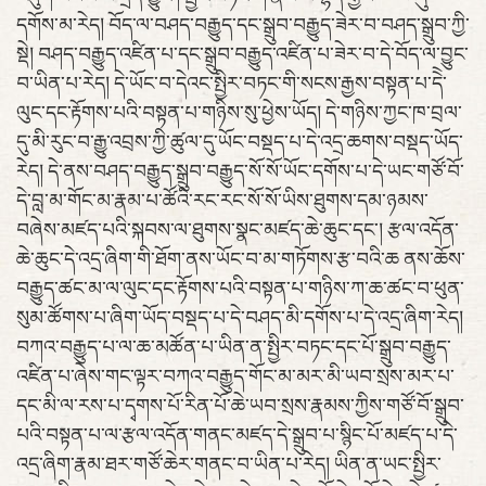
དགོས་མ་རེད། བོད་ལ་བཤད་བརྒྱུད་དང་སྒྲུབ་བརྒྱུད་ཟེར་བ་བཤད་སྒྲུབ་ཀྱི་
སྡེ། བཤད་བརྒྱུད་འཛིན་པ་དང་སྒྲུབ་བརྒྱུད་འཛིན་པ་ཟེར་བ་དེ་བོད་ལ་བྱུང་
བ་ཡིན་པ་རེད། དེ་ཡོང་བ་དེའང་སྤྱིར་བཏང་གི་སངས་རྒྱས་བསྟན་པ་དེེ་
ལུང་དང་རྟོགས་པའི་བསྟན་པ་གཉིས་སུ་ཕྱེས་ཡོད། དེ་གཉིས་ཀྱང་ཁ་བྲལ་
དུ་མི་རུང་བ་རྒྱུ་འབྲས་ཀྱི་ཚུལ་དུ་ཡོང་བསྡད་པ་དེ་འདྲ་ཆགས་བསྡད་ཡོད་
རེད། དེ་ནས་བཤད་བརྒྱུད་སྒྲུབ་བརྒྱུད་སོ་སོ་ཡོང་དགོས་པ་དེ་ཡང་གཙོ་བོ་
དེ་བླ་མ་གོང་མ་རྣམ་པ་ཚོའི་རང་རང་སོ་སོ་ཡིས་ཐུགས་དམ་ཉམས་
བཞེས་མཛད་པའི་སྐབས་ལ་ཐུགས་སྣང་མཛད་ཆེ་ཆུང་དང་། རྩལ་འདོན་
ཆེ་ཆུང་དེ་འདྲ་ཞིག་གི་ཐོག་ནས་ཡོང་བ་མ་གཏོགས་རྩ་བའི་ཆ ནས་ཆོས་
བརྒྱུད་ཚང་མ་ལ་ལུང་དང་རྟོགས་པའི་བསྟན་པ་གཉིས་ཀ་ཆ་ཚང་བ་ཕུན་
སུམ་ཚོགས་པ་ཞིག་ཡོད་བསྡད་པ་དེ་བཤད་མི་དགོས་པ་དེ་འདྲ་ཞིག་རེད།
བཀའ་བརྒྱུད་པ་ལ་ཆ་མཚོན་པ་ཡིན་ན་སྤྱིར་བཏང་དང་པོ་སྒྲུབ་བརྒྱུད་
འཛིན་པ་ཞེས་གང་ལྟར་བཀའ་བརྒྱུད་གོང་མ་མར་མི་ཡབ་སྲས་མར་པ་
དང་མི་ལ་རས་པ་དྭགས་པོ་རིན་པོ་ཆེ་ཡབ་སྲས་རྣམས་ཀྱིས་གཙོ་བོ་སྒྲུབ་
པའི་བསྟན་པ་ལ་རྩལ་འདོན་གནང་མཛད་དེ་སྒྲུབ་པ་སྙིང་པོ་མཛད་པ་དེ་
འདྲ་ཞིག་རྣམ་ཐར་གཙོ་ཆེར་གནང་བ་ཡིན་པ་རེད། ཡིན་ན་ཡང་སྤྱིར་