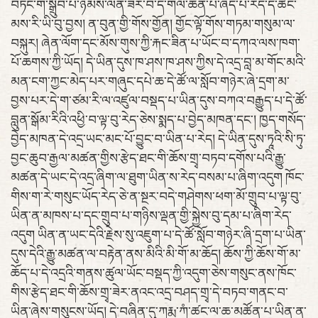
བཏང་གི་སྒྲུབ་པ་ཉམས་ལེན་ཟེར་བ་དེ་གལ་ཆེན་པོ་ཞེད་པོ་རེད་དེ་ཚང་
མས་རི་ཡི་བུ་བྱས། ན་བུན་གྱི་གོས་གྱོན། གྱོང་ལྟོ་གོས་གཏམ་གསུམ་ལ་
བསྐུར། ཞེན་ལོག་དང་མོས་གུས་ཀྱི་རྐང་ཟིན་པ་ཡོང་བ་དཀའ་ལས་ཁག་
པོ་ཆགས་ཀྱི་ཡོད། དེ་ཡིན་དུས་ཁ་ཤས་ཁ་ཤས་ཀྱིས་དེ་འདྲ་བླ་མ་གོང་མའི་
མན་ངག་ཀྱང་མེད་པར་གཞུང་དཔེ་ཆ་དེ་ཚོ་ལ་སློབ་གཉེར་ཞེ་དྲག་མ་
བྱས་པར་དེ་ག་ཙམ་རི་ལ་འཛུལ་བསྡད་པ་ཡིན་དུས་བཀའ་བརྒྱུད་པ་དེ་ཚོ་
བླུན་སྒོམ་རིའི་འཕྱི་བ་ལྟ་བུ་རེད་ཅེས་སྨད་པ་བྱེད་མཁན་དང་། ཁྱད་གསོད་
བྱེད་མཁན་དེ་འདྲ་ཡང་མང་པོ་བྱུང་བ་ཡིན་པ་རེད། དེ་ཡིན་དུས་ཏཱའི་སི་ཏུ་
བྱང་ཆུབ་རྒྱལ་མཚན་གྱིས་རྩེད་ཐང་གི་ཆོས་གྲྭ་བཏབ་དགོས་པའི་རྒྱུ་
མཚན་དེ་ཡང་དེ་འདྲ་ཞིག་ལ་ཐུག་ཡིན་ས་རེད་བསམ་པ་ཞིག་འདུག ཁོང་
གིས་ག་རེ་གསུང་ཡོད་རེད་ཅེ་ན་སྔར་བདེ་གཤེགས་ཕག་མོ་གྲུབ་པ་ལྟ་བུ་
ཡིན་ན་མཁས་པ་དང་གྲུབ་པ་གཉིས་ལྡན་གྱི་སྐྱེས་བུ་དམ་པ་ཞིག་རེད་
འདུག ཡིན་ན་ཡང་དེའི་རྗེས་སུ་འཇུག་པ་དེ་ཚོ་སློབ་གཉེར་ཞི་དྲག་པ་ཡིན་
དུས་དེའི་རྒྱུ་མཚན་ལ་བརྟེན་ནས་མིའི་མི་གོ་མ་ཆོད། ཆོས་ཀྱི་ཆོས་གོ་མ་
ཆོད་པ་དེ་འདྲའི་གནས་ཚུལ་ཡོང་བསྡད་ཀྱི་འདུག་ཅེས་གསུང་ནས་ཁོང་
གིས་རྩེད་ཐང་གི་ཆོས་གྲྭ་ཟེར་ནའང་འདྲ་བཤད་གྲྭ་དེ་བཏབ་གནང་བ་
ཡིན་ཞེས་གསུངས་ཡོད། དེ་བཞིན་དུ་ཀརྨ་ཀཾ་ཚང་ལ་ཆ་མཚོན་པ་ཡིན་ན་