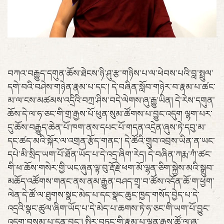
བཀའ་བརྒྱུད་དགུན་ཆོས་ཐེངས་ཉི་ཤུ་རྩ་གཉིས་པ་ལ་ཕེབས་པའི་བླ་སྤྲུལ་
དགེ་བའི་བཤེས་གཉེན་རྣམ་པ་དང་། དེ་བཞིན་སློབ་གཉེར་བ་རྣམ་པ་ཚང་
མ་ལ་ངས་མཚམས་འདྲིའི་བཀྲ་ཤིས་བདེ་ལེགས་ཞུ་རྒྱུ་ཡིན། དེ་རེས་དགུན་
ཆོས་དེ་ལ་ཧ་ཅང་གི་གྲ་རྒྱས་པོ་ཕུན་སུམ་ཚོགས་པ་བྱུང་འདུག ལྷག་པར་
དུ་ཆོས་བརྒྱུད་ཆེན་པོ་ཁག་ནས་དཔང་པོ་གདན་འདྲེན་ཞུས་ཏེ་དབུ་མ་
དང་ཚད་མའི་སྐོར་ལ་འགྲན་རྩོད་གནང་། དེ་ཚོའི་གྲུབ་འབྲས་ཡིན་ན་ཡང་
དཔེ་མི་སྲིད་ཡག་པོ་ཐོན་ཡོད་པ་དེ་འདྲ་ཞིག་རེད། དེ་བཞིན་ཀརྨ་ཀཾ་ཚང་
གི་ཕ་ཆོས་གསེར་གྱི་ཡང་ཞུན་ལྟ་བུ་རྡོ་རྗེ་ཕག་མོ་ལྷན་ཅིག་སྐྱེས་མའི་སྒྲུབ་
མཆོད་འཚོགས་གནང་ནས་ནམ་རྒྱུན་བཤད་གྲྭ་བ་ཚོས་འདོན་ཆོ་ག་ཕྱག་
ལེན་དེ་ཚོ་ལ་ཐུགས་སྣང་མེད་པ་དང་སྣང་ཆུང་ཁྱད་གསོད་བྱེད་པ་དེ་
འདྲའི་སྣང་ཚུལ་ཞིག་ཡོད་པ་དེ་མེད་པ་ཆགས་ཏེ་ཧ་ཅང་གི་ཡག་པོ་བྱུང་
འདུག་བསམ་པ་དྲན་བྱུང་། སྤྱིར་བཏང་གི་རྣམ་པ་ལྷན་རྒྱས་ཚོ་ལ་ཞུ་