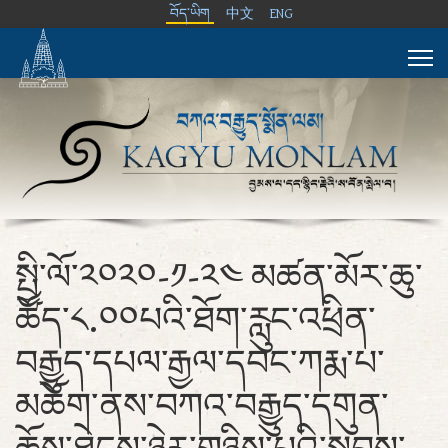
བོད་ཡིག
中文
ENG
སྤྱི་ལོ་༢༠༢༠-༡-༢༤ མཚན་མོར་ཆུ་
ཚོད་༨.༠༠པའི་ཐོག་རླུང་འཕྲིན་
བརྒྱུད་དཔལ་རྒྱལ་དབང་ཀརྨ་པ་
མཆོག་ནས་བཀའ་བརྒྱུད་དགུན་