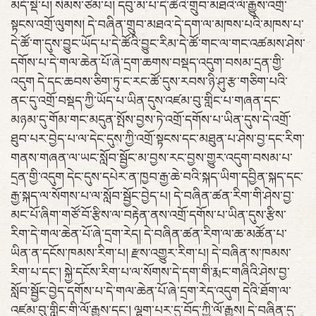
མདོ་སྡེ་པ། སེམས་ཙམ་པ། དབུ་མ་པ་དེ་ཚོའི་གྲུབ་མཐའི་ལོ་རྒྱུས་འགྲོ་
སྟངས་འགྲོ་ལུགས། དེ་བཞིན་གྲུབ་མཐའ་དེ་དག་ལ་མཁས་པའི་མཁས་པ་
དེ་ཚོ་ག་དུས་བྱུང་ཡོད་པ་དེ་ཚོའི་བྱུང་རིམ་དེ་ཚོ་གང་ལ་གང་འཚམས་ཤེས་
དགོས་པ་དེ་གལ་ཆེན་པོ་ཞེ་དྲག་ཆགས་བསྡད་འདུག་བསམ་དྲན་གྱི་
འདུག དེ་དང་ཆབས་ཅིག་ཏུ་ང་རང་ཚོ་དུས་རབས་ཉི་ཤུ་རྩ་གཅིག་པའི་
ནང་དུ་འགྲོ་བསྡད་ཀྱི་ཡོད་པ་ཡིན་དུས་འཛམ་བུ་གླིང་པ་གཞན་དང་
མཉམ་དུ་གོམ་གང་མདུན་སྤོས་བྱས་ཏེ་འགྲོ་དགོས་པ་ཡིན་དུས་དེ་འགྲོ་
ཐུབ་པར་བྱེད་པ་ལ་དེང་དུས་ཀྱི་འགྲོ་སྟངས་དང་མཐུན་པ་ཤེས་བྱ་དང་རིག་
གནས་གཞན་ལ་ཡང་སློབ་སྦྱོང་མ་བྱས་རང་བྱས་གྱུར་འདུག་བསམ་པ་
དྲན་གྱི་འདུག དེང་དུས་དཔེར་ན་ཁྱབ་རྒྱ་ཆེ་བའི་སྐད་ཡིག་དབྱིན་སྐད་དང་
རྒྱ་སྐད་ལ་སོགས་པ་ལ་སློབ་སྦྱོང་བྱེད་པ། དེ་བཞིན་ཚན་རིག་གི་ཤེས་བྱ་
མང་པོ་ཞིག་གཙོ་བོ་རྩིས་ལ་བརྟེན་ནས་འགྲོ་དགོས་པ་ཡིན་དུས་རྩིས་
རིག་དེ་གལ་ཆེན་པོ་ཞེ་དྲག་རེད། དེ་བཞིན་ཚན་རིག་ལ་ཆ་མཚོན་པ་
ཡིན་ན་དངོས་ཁམས་རིག་པ། རྫས་འགྱུར་རིག་པ། དེ་བཞིན་ས་ཁམས་
རིག་པ་དང་། སྐྱེ་དངོས་རིག་པ་ལ་སོགས་དེ་དག་གི་རྨང་གཞིའི་ཤེས་བྱ་
སློབ་སྦྱོང་བྱེད་དགོས་པ་དེ་གལ་ཆེན་པོ་ཞེ་དྲག་རེད་འདུག དེའི་ཐོག་ལ་
འཛམ་བུ་གླིང་གི་ལོ་རྒྱུས་དང་། ལྷག་པར་དུ་བོད་ཀྱི་ལོ་རྒྱུས། དེ་བཞིན་དུ་