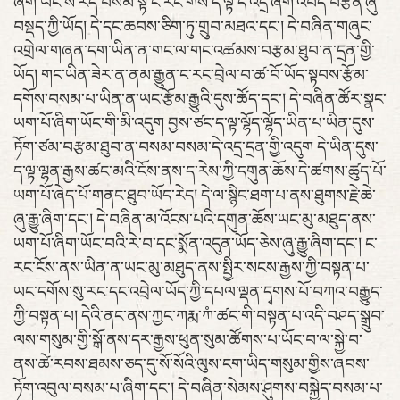
ཞིག་ཡོང་ས་རེད་བསམ་སྟེ་ང་རང་གིས་ད་ལྟ་དེ་འདྲ་ཞིག་འབད་བརྩོན་ཞུ་
བསྡད་ཀྱི་ཡོད། དེ་དང་ཆབས་ཅིག་ཏུ་གྲུབ་མཐའ་དང་། དེ་བཞིན་གཞུང་
འགྲེལ་གཞན་དག་ཡིན་ན་གང་ལ་གང་འཚམས་བརྩམ་ཐུབ་ན་དྲན་གྱི་
ཡོད། གང་ཡིན་ཟེར་ན་ནམ་རྒྱུན་ང་རང་བྲེལ་བ་ཚ་བོ་ཡོད་སྟབས་རྩོམ་
དགོས་བསམ་པ་ཡིན་ན་ཡང་རྩོམ་རྒྱུའི་དུས་ཚོད་དང་། དེ་བཞིན་ཚོར་སྣང་
ཡག་པོ་ཞིག་ཡོང་གི་མི་འདུག བྱས་ཙང་ད་ལྟ་ལྷོད་ལྷོད་ཡིན་པ་ཡིན་དུས་
ཏོག་ཙམ་བརྩམ་ཐུབ་ན་བསམ་བསམ་དེ་འདྲ་དྲན་གྱི་འདུག དེ་ཡིན་དུས་
ད་ལྟ་ལྷན་རྒྱས་ཚང་མའི་ངོས་ནས་ད་རེས་ཀྱི་དགུན་ཆོས་དེ་ཚགས་ཚུད་པོ་
ཡག་པོ་ཞེད་པོ་གནང་ཐུབ་ཡོད་རེད། དེ་ལ་སྙིང་ཐག་པ་ནས་ཐུགས་རྗེ་ཆེ་
ཞུ་རྒྱུ་ཞིག་དང་། དེ་བཞིན་མ་འོངས་པའི་དགུན་ཆོས་ཡང་མུ་མཐུད་ནས་
ཡག་པོ་ཞིག་ཡོང་བའི་རེ་བ་དང་སྨོན་འདུན་ཡོད་ཅེས་ཞུ་རྒྱུ་ཞིག་དང་། ང་
རང་ངོས་ནས་ཡིན་ན་ཡང་མུ་མཐུད་ནས་སྤྱིར་སངས་རྒྱས་ཀྱི་བསྟན་པ་
ཡང་དགོས་སུ་རང་དང་འབྲེལ་ཡོད་ཀྱི་དཔལ་ལྡན་དྭགས་པོ་བཀའ་བརྒྱུད་
ཀྱི་བསྟན་པ། དེའི་ནང་ནས་ཀྱང་ཀརྨ་ཀཾ་ཚང་གི་བསྟན་པ་འདི་བཤད་སྒྲུབ་
ལས་གསུམ་གྱི་སྒོ་ནས་དར་རྒྱས་ཕུན་སུམ་ཚོགས་པ་ཡོང་བ་ལ་སྐྱེ་བ་
ནས་ཚེ་རབས་ཐམས་ཅད་དུ་སོ་སོའི་ལུས་ངག་ཡིད་གསུམ་གྱིས་ཞབས་
ཏོག་འབུལ་བསམ་པ་ཞིག་དང་། དེ་བཞིན་སེམས་ཤུགས་བསྐྱེད་བསམ་པ་