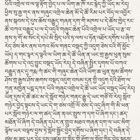
པོའི་འགྲེལ་བ་ལ་ལྟ་རྟོག་བྱེད་པ་ལ་ཡིག་ཆ་ཁོ་རང་རྙེད་ཀྱི་ཡོད་མ་རེད།
ཕྱིས་སུ་རྒྱ་གར་ནས་གཞུང་འགྲེལ་ཆེན་མོ་དེ་ཚོ་རིམ་པར་བོད་ལ་འབྱོར་
ནས་སྐབས་དེ་དུས་ཆོས་བརྒྱུད་གཞན་དག་གི་མཁས་པ་དེ་ཚོས་ཁྱེད་རང་
ཚོ་བཀའ་བརྒྱུད་པ་ལ་དེ་འདྲའི་གཞུང་ཆེན་པོའི་འགྲེལ་པ་ཡོད་པ་རྩ་བ་
ནས་ཧ་གོ་མ་སོང་དེ་དཔེ་མི་སྲིད་པའི་ཧ་ལས་པ་ཧོན་འཐོར་དགོས་པ་ཞིག་
རེད་ཅེས་ཟེར་ནས་བཀའ་མོལ་གནང་བསྡད་ཀྱི་འདུག་ཅེས་ངའི་གོ་མྱོང་
ཡོད། ད་གང་ལྟར་ད་ལྟའི་ལ་ཡིག་ཆ་དེ་ཚོ་ཡིན་ན་ཡང་གྲ་རྒྱས་ཕུན་སུམ་
ཚོགས་པ་དེ་འདྲ་བྱུང་བསྡད་ཡོད་རེད། དེ་བཞིན་སྤྱིར་དྭགས་པོ་བཀའ་
བརྒྱུད་ནང་དུ་ཀརྨ་ཀཾ་ཚང་གི་གཞུང་ཆེན་པོའི་ཡིག་ཆ་ཕུན་སུམ་ཚོགས་
ཤོས་གྲ་རྒྱས་ཤོས་ཆགས་བསྡད་འདུག་བསམ་དྲན་གྱི་འདུག དེའི་ཐོག་ལ་
ཀུན་མཁྱེན་པདྨ་དཀར་པོའི་གཞུང་འགྲེལ་དེ་ཚོ་ཡང་ཡོད་བསྡད་ཡོད་རེད།
ཡིན་དུས་དེ་ཚོ་ཚང་མ་དེ་སློབ་གཉེར་གནང་རྒྱུ་དེ་ཡང་གཙོ་བོ་རེད། སློབ་
གཉེར་བྱེད་སྟངས་དེ་ཡང་དེ་ག་ཙམ་འགྲོ་ལོ་ཙམ་དེ་འདྲ་ཞིག་གི་མི་ཕན་
པར་སློབ་གཉེར་ལ་ག་ཚད་ཡིན་ནའང་སྤུས་ཀ་དག་པོ་ཞིག་དང་། ཚད་
མཐོན་པོ་ཞིག དེ་བཞིན་དཔེར་ན་གྲུབ་མཐའ་གཞན་དག་ལ་ཡང་མིག་
ལྟོས་ཡར་བལྟས་བྱས་ཏེ་སློབ་སྦྱོང་བྱེད་དགོས་པ་ཞིག་དང་། དེ་བཞིན་དེ་
ཙམ་མ་ཟད་པར་དེང་དུས་འཛམ་བུ་གླིང་གི་ཐོག་ལ་སློབ་ཁྲིད་བྱེད་སྟངས་