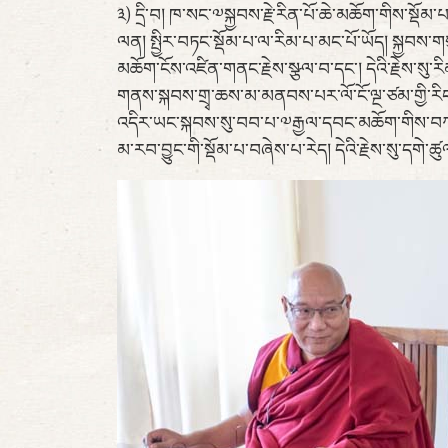
༣) དྲི་བ། ཁ་སང་༧སྐྱབས་རྗེ་རིན་པོ་ཆེ་མཆོག་གིས་སྡ
ལན། སྤྱིར་བཏང་སྡོམ་པ་ལ་རིམ་པ་མང་པོ་ཡོད། སྐྱབས་གས
མཆོག་ངོས་འཛིན་གནང་རྗེས་སྩལ་བ་དང་། དེའི་རྗེས་ས
གནས་སྐབས་གྲྭ་ཆས་མ་མནབས་པར་ལོ་ངོ་ལྔ་ཙམ་གྱི་རི
འདིར་ཡང་སྐབས་སུ་བབ་པ་༧རྒྱལ་དབང་མཆོག་གིས་བཀའ་ཕེ
མ་རབ་བྱུང་གི་སྡོམ་པ་བཞེས་པ་རེད། དེའི་རྗེས་སུ་དགེ