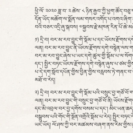
ཕྱི་ལོ་ ༢༠༢༠ ཟླ་བ་ ༢ ཚེས་ ༨ ཉིན་རྒྱབ་ཀྱི་ཕྱག་ཚོད་བ
དོན་ཡོད་མཆོག་ལ་སྨོན་ལམ་གསར་འགོད་པ་འགའ་ཞིག་ནས་
བའི་བཅར་འདྲི་ཞུ་སྐབས། ༧སྐྱབས་རྗེ་མཁན་རིན་པོ་ཆེ་
༡) དྲི་བ། བར་མ་རབ་བྱུང་གི་སྡོམ་པ་དང་ཡོངས་རྫོགས་
ལན། བར་མ་རབ་བྱུང་ནི་ཡོངས་རྫོགས་དགེ་བསྙེན་ལས་གནས
བར་མ་རབ་བྱུང་ཞེས་པ་ཡང་དགེ་ཚུལ་གྱི་སྡོམ་པ་ལ་སོག
དང་། སྤྱིར་བཏང་ཡོངས་རྫོགས་དགེ་བསྙེན་ཞུས་པ་ཙམ་ག
པ་དེ་དག་སློབ་དཔོན་གྱིས་བྱིན་གྱིས་བརླབས་ཏེ་གནང
མཐོ་བ་རེད།
༢) དྲི་བ། བར་མ་རབ་བྱུང་གི་སྡོམ་པའི་བསྲུང་བྱ་གཙོ་བ
ལན། བར་མ་རབ་བྱུང་གི་བསྲུང་བྱ་གཙོ་བོ་ནི། ཡོངས་རྫོ
དང་མི་འབྲལ་བར་བྱ་དགོས་བསམ་པ་དང་། མིང་ཡན་ཆད་ཀྱང་
བསྒྲུབས་པའི་གོང་གི་སྔོན་འགྲོའི་སྡོམ་པ་རེད། སྤྱིར་བཏ
ཡང་ཡོད། ལོ་ཤས་ཀྱི་བར་མཚམས་བཞག་ནས་རིམ་གྱིས་ཞུ