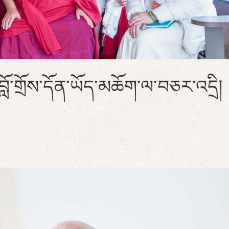
བློ་གྲོས་དོན་ཡོད་མཆོག་ལ་བཅར་འདྲི།