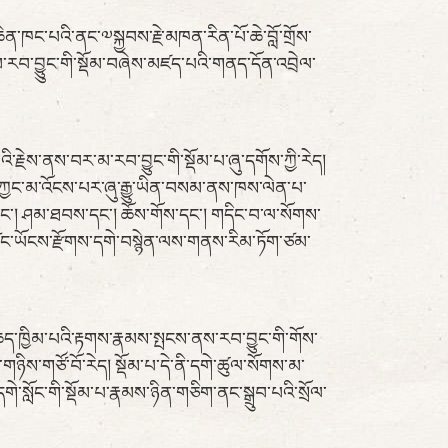
ཆེན་ཁང་པའི་ནང་༧སྐྱབས་རྗེ་མཁན་རིན་པོ་ཆེ་བློ་གྲོས་
རབ་བྱུུང་གི་སྡོམ་བཞེས་མཛད་པའི་གནད་དོན་འབྲེལ་
་རྗེས་ནས་བར་མ་རབ་བྱུང་གི་སྡོམ་པ་ཞུ་དགོས་ཀྱི་རེད།
ས་ཀྱང་མ་འོངས་པར་ཞུ་རྒྱུ་ཡིན་བསམ་ནས་ཁས་ལེན་པ་
་དང་། ཤམ་ཐབས་དང་། ཆོས་གོས་དང་། གདིང་བ་ལ་སོགས་
་ཙང་ཡོངས་རྫོགས་དགེ་བསྙེན་ལས་གནས་རིམ་ཏོག་ཙམ་
ན་ཆད་ཁྱིམ་པའི་རྟགས་རྣམས་སྤངས་ནས་རབ་བྱུང་གི་གོས་
ཉིས་གཙོ་བོ་རེད། སྡོམ་པ་དེ་ནི་དགེ་ཚུལ་སོགས་མ་
དགེ་སློང་གི་སྡོམ་པ་རྣམས་ཉིན་གཅིག་ནང་སྒྲུབ་པའི་སྲོལ་