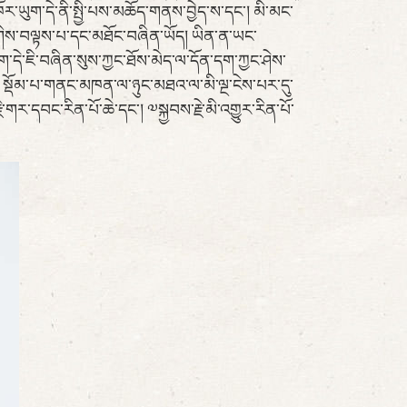
ར་ཡུག་དེ་ནི་སྤྱི་པས་མཆོད་གནས་བྱེད་ས་དང་། མི་མང་
་གིས་བལྟས་པ་དང་མཐོང་བཞིན་ཡོད། ཡིན་ན་ཡང་
ག་དེ་ཇི་བཞིན་སུས་ཀྱང་ཐོས་མེད་ལ་དོན་དག་ཀྱང་ཤེས་
སྡོམ་པ་གནང་མཁན་ལ་ཉུང་མཐའ་ལ་མི་ལྔ་ངེས་པར་དུ་
ར་དབང་རིན་པོ་ཆེ་དང་། ༧སྐྱབས་རྗེ་མི་འགྱུར་རིན་པོ་