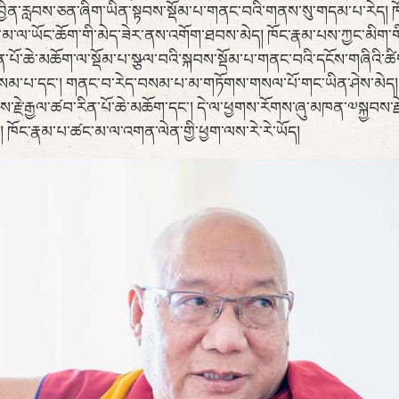
གནས་བྱིན་རླབས་ཅན་ཞིག་ཡིན་སྟབས་སྡོམ་པ་གནང་བའི་གནས་སུ་གདམ་པ་རེད། ཁོ
་ཚང་མ་ལ་ཡོང་ཆོག་གི་མེད་ཟེར་ནས་འགོག་ཐབས་མེད། ཁོང་རྣམ་པས་ཀྱང་མིག
རིན་པོ་ཆེ་མཆོག་ལ་སྡོམ་པ་སྩལ་བའི་སྐབས་སྡོམ་པ་གནང་བའི་དངོས་གཞིའི་ཚི
ག་བསམ་པ་དང་། གནང་བ་རེད་བསམ་པ་མ་གཏོགས་གསལ་པོ་གང་ཡིན་ཤེས་མེད། 
ྗེ་རྒྱལ་ཚབ་རིན་པོ་ཆེ་མཆོག་དང་། དེ་ལ་ཕྱགས་རོགས་ཞུ་མཁན་༧སྐྱབས་རྗེ་ག
ོད། ཁོང་རྣམ་པ་ཚང་མ་ལ་འགན་ལེན་གྱི་ཕྱག་ལས་རེ་རེ་ཡོད།