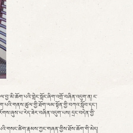
་བྱ་མི་ཆོག་པའི་གླེང་སློང་ཞིག་འགྲོ་བཞིན་འདུག་ན། ང་
ག་པའི་གནས་ཚུལ་གྱི་ཐོག་ལམ་སྟོན་གྱི་བཀའ་སློབ་དང་།
རོགས་ཞུས་པ་རེད་ཟེར་བཞིན་འདུག་པས། དྲང་བདེན་གྱི་
མ་པའི་གསང་ཚིག་རྣམས་ཀྱང་གཞན་གྱིས་ཐོས་ཆོག་གི་མེད།