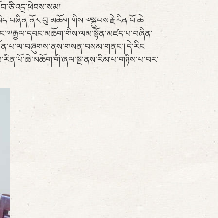
ོབ་ཅི་འདྲ་ཕེབས་སམ།
ད་བཞིན་ནོར་བུ་མཆོག་གིས་༧སྐྱབས་རྗེ་རིན་པོ་ཆེ་
དེ་ཡང་༧རྒྱལ་དབང་མཆོག་གིས་ལམ་སྟོན་མཛད་པ་བཞིན་
ར་དགོན་པ་ལ་བཞུགས་ནས་གསན་བསམ་གནང་། དེ་རིང་
ཚབ་རིན་པོ་ཆེ་མཆོག་གི་ཞལ་སྔ་ནས་རིམ་པ་གཉིས་པ་བར་