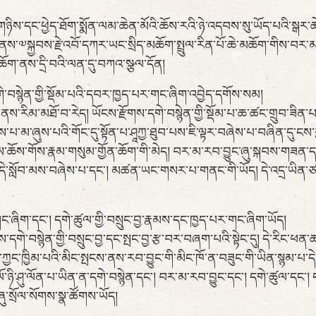
ཅུ་གཉིས་དང་ཕྱེད་ཐོག་སྨོན་ལམ་ཆེན་མོའི་ཆོས་རའི་ཉེ་འདབས་སུ་ཡོད་པའི་སྒར་
༧སྐྱབས་རྗེ་འབོ་དཀར་ཡང་སྲིད་མཆོག་སྤྲུལ་རིན་པོ་ཆེ་མཆོག་གིས་བར་མ་
མཆོག་ནས་དྲི་བའི་ལན་དུ་བཀའ་སྩལ་དོན།
དགེ་བསྙེན་གྱི་སྡོམ་པའི་དབར་ཁྱད་པར་གང་ཞིག་འབྱེད་དགོས་སམ།
་རིམ་མཐོ་བ་རེད། ཡོངས་རྫོགས་དགེ་བསྙེན་གྱི་སྡོམ་པ་ཆ་ཚང་གྲུབ་ཟིན་པའི
ས་པ་མ་ཞུས་པའི་གོང་དུ་སྟོན་པ་ཤཱཀྱ་ཐུབ་པས་ཇི་ལྟར་བཞེས་པ་བཞིན་དུ་ང
ྱིས་ཆོས་གོས་རྣམ་གསུམ་གྱོན་ཆོག་གི་མེད། བར་མ་རབ་བྱུང་ཞུ་སྐབས་གཟན
་བ་དེ་སློབ་མས་བཞེས་པ་དང་། མཚན་ཡང་གསར་པ་གནང་གི་ཡོད། དེ་འདྲ་ཡིན
ོ་གང་ཞིག་དང་། དགེ་ཚུལ་གྱི་བསྲུང་བྱ་རྣམས་དང་ཁྱད་པར་གང་ཞིག་ཡོད།
གས་དགེ་བསྙེན་གྱི་བསྲུང་བྱ་དང་སྤང་བྱ་རྩ་བར་བཞག་པའི་སྟེང་དུ། དེ་རིང་ཕ
ཁྱིམ་པའི་མིང་སྤངས་ནས་རབ་བྱུང་གི་མིང་ཁོ་ན་བཟུང་གི་ཡིན་སྙམ་པ་དེ་ག
ང་ལོ་ཉི་ཤུ་ལོན་པ་ཡིན་ན་དགེ་བསྙེན་དང་། བར་མ་རབ་བྱུང་དང་། དགེ་ཚུལ་དང་། 
་སྲོལ་སོགས་སྣ་ཚོགས་ཡོད།