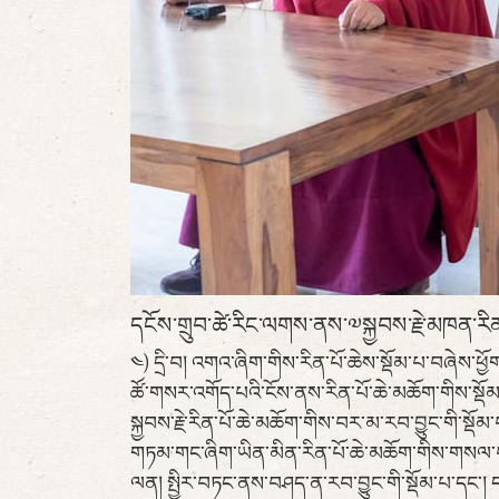
དངོས་གྲུབ་ཚེ་རིང་ལགས་ནས་༧སྐྱབས་རྗེ་མཁན་རིན
༤) དྲི་བ། འགའ་ཞིག་གིས་རིན་པོ་ཆེས་སྡོམ་པ་བཞེས་ཕྱོ
ཚོ་གསར་འགོད་པའི་ངོས་ནས་རིན་པོ་ཆེ་མཆོག་གིས་སྡོམ
སྐྱབས་རྗེ་རིན་པོ་ཆེ་མཆོག་གིས་བར་མ་རབ་བྱུང་གི་ས
གཏམ་གང་ཞིག་ཡིན་མིན་རིན་པོ་ཆེ་མཆོག་གིས་གསལ
ལན། སྤྱིར་བཏང་ནས་བཤད་ན་རབ་བྱུང་གི་སྡོམ་པ་དང་། 