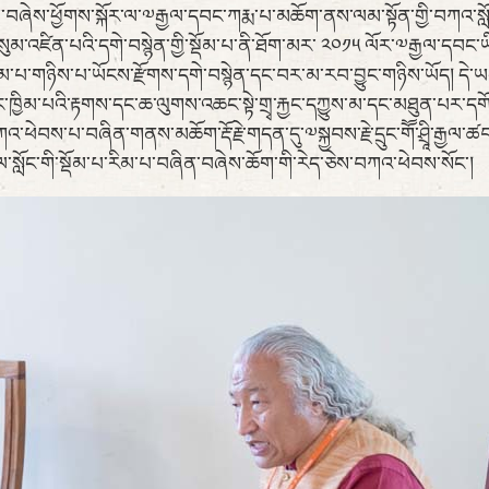
ོམ་པ་བཞེས་ཕྱོགས་སྐོར་ལ་༧རྒྱལ་དབང་ཀརྨ་པ་མཆོག་ནས་ལམ་སྟོན་གྱི་བཀའ་སླ
ུམ་འཛིན་པའི་དགེ་བསྙེན་གྱི་སྡོམ་པ་ནི་ཐོག་མར་ ༢༠༡༥ ལོར་༧རྒྱལ་དབང་ཡི
ུ་རིམ་པ་གཉིས་པ་ཡོངས་རྫོགས་དགེ་བསྙེན་དང་བར་མ་རབ་བྱུང་གཉིས་ཡོད། 
ང་ཁྱིམ་པའི་རྟགས་དང་ཆ་ལུགས་འཆང་སྟེ་གྲྭ་རྐྱང་དཀྱུས་མ་དང་མཐུན་པ
བས་པ་བཞིན་གནས་མཆོག་རྡོ་རྗེ་གདན་དུ་༧སྐྱབས་རྗེ་དྲུང་གཽ་ཤྲཱི་རྒྱལ་
་ཚུལ་སློང་གི་སྡོམ་པ་རིམ་པ་བཞིན་བཞེས་ཆོག་གི་རེད་ཅེས་བཀའ་ཕེབས་སོང་།