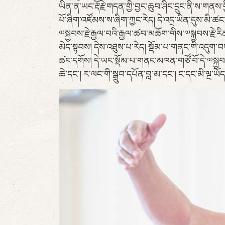
ཡིན་ན་ཡང་རྡོ་རྗེ་གདན་གྱི་བྱང་ཆུབ་ཤིང་དྲུང་ནི་ས་
པོ་ཞིག་འཛོམས་ས་ཞིག་ཀྱང་རེད། དེ་འདྲ་ཡིན་དུས་མི
༧སྐྱབས་རྗེ་རྒྱལ་བའི་རྒྱལ་ཚབ་མཆོག་གིས་༧སྐྱབས་རྗེ་
མེད་སྟབས། དེས་འཐུས་པ་རེད། སྡོམ་པ་གནང་གི་འདུ
ཚང་དགོས། དེ་ཡང་སྡོམ་པ་གནང་མཁན་གཙོ་བོ་དེ་༧སྐྱབས་ར
ཆེ་དང་། ར་ལང་གི་སྒྲུབ་དཔོན་བླ་མ་དང་། ང་དང་མི་ལྔ་ཡ