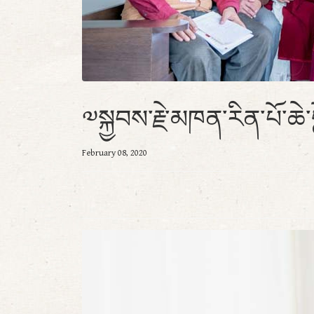
༧སྐྱབས་རྗེ་མཁན་རིན་པོ་ཆེ་
February 08, 2020