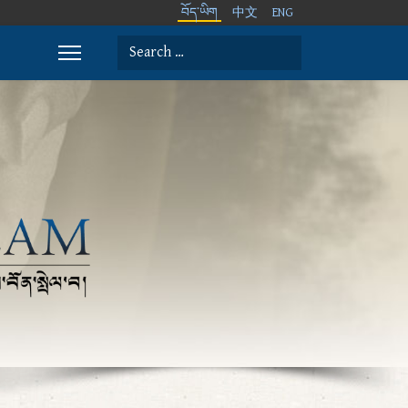
བོད་ཡིག
中文
ENG
Search
Type 2 or more characters for results.