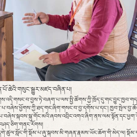
་པོ་ཆེའི་གསུང་སྒྱུར་མཛད་བཞིན་པ།
གས་འདི་གསང་བ་བྱས་ཏེ་བཞག་པ་ལས་སྤྱི་ཚོགས་ཀྱི་ཁྲོད་དུ་གང་བྱུང་ཁྱབ་གདལ
་པ་བཞེས་ཕྱོགས་ཀྱི་ཐད་གང་ཞིག་གསང་བ་བྱ་དགོས་པ་དང་། ཁྱབ་སྤེལ་བྱ་ཆོ
ྡོམ་པ་བཞེས་སྐབས་སྐུ་གོང་མའི་ཞབས་འབྲིང་འགའ་ཞིག་ནས་ལམ་སྟོན་དང་ཕྱག་
་བཤད་ཅིག་གནང་རོགས།
དགེ་ཚུལ་སློང་གི་སྡོམ་པ་ཞུ་སྐབས་མི་གཞན་རྣམས་ཡོང་ཆོག་གི་མེད་ལ། སྡོ