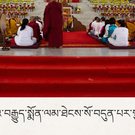
རྒྱུད་སྨོན་ལམ་ཐེངས་སོ་བདུན་པར་