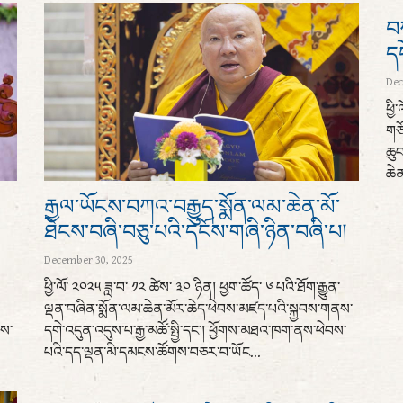
བཀ
ད
Dec
ཕྱི
གཙོ
ཆུབ
ཆེན
རྒྱལ་ཡོངས་བཀའ་བརྒྱུད་སྨོན་ལམ་ཆེན་མོ་
ཐེངས་བཞི་བཅུ་པའི་དངོས་གཞི་ཉིན་བཞི་པ།
December 30, 2025
ཕྱི་ལོ་ ༢༠༢༥ ཟླ་བ་ ༡༢ ཚེས་ ༣༠ ཉིན། ཕྱག་ཚོད་ ༦ པའི་ཐོག་རྒྱུན་
ལྡན་བཞིན་སྨོན་ལམ་ཆེན་མོར་ཆེད་ཕེབས་མཛད་པའི་སྐྱབས་གནས་
པས་
དགེ་འདུན་འདུས་པ་རྒྱ་མཚོ་སྤྱི་དང་། ཕྱོགས་མཐའ་ཁག་ནས་ཕེབས་
པའི་དད་ལྡན་མི་དམངས་ཚོགས་བཅར་བ་ཡོང...