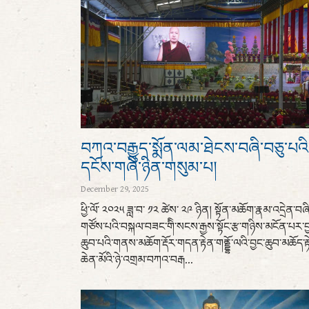
བཀའ་བརྒྱུད་སྨོན་ལམ་ཐེངས་བཞི་བཅུ་པའི
དངོས་གཞི་ཉིན་གསུམ་པ།
December 29, 2025
ཕྱི་ལོ་ ༢༠༢༥ ཟླ་བ་ ༡༢ ཚེས་ ༢༩ ཉིན། སྟོན་མཆོག་རྣམ་འདྲེན་བཞི
གཙོས་པའི་བསྐལ་བཟང་གིི་སངས་རྒྱས་སྟོང་རྩ་གཉིས་མངོན་པར་བ
ཆུབ་པའི་གནས་མཆོག་རྡོར་གདན་རྟེན་གནྡྷོ་ལའི་བྱང་ཆུབ་མཆོད་རྟ
ཆེན་མོའི་ཉེ་འགྲམ་བཀའ་བརྒ...