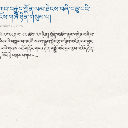
འ་བརྒྱུད་སྨོན་ལམ་ཐེངས་བཞི་བཅུ་པའི་
ངོས་གཞི་ཉིན་གསུམ་པ།
ember 29, 2025
་ལོ་ ༢༠༢༥ ཟླ་བ་ ༡༢ ཚེས་ ༢༩ ཉིན། སྟོན་མཆོག་རྣམ་འདྲེན་བཞི་པ་
ས་པའི་བསྐལ་བཟང་གིི་སངས་རྒྱས་སྟོང་རྩ་གཉིས་མངོན་པར་བྱང་
་པའི་གནས་མཆོག་རྡོར་གདན་རྟེན་གནྡྷོ་ལའི་བྱང་ཆུབ་མཆོད་རྟེན་
་མོའི་ཉེ་འགྲམ་བཀའ་བ...