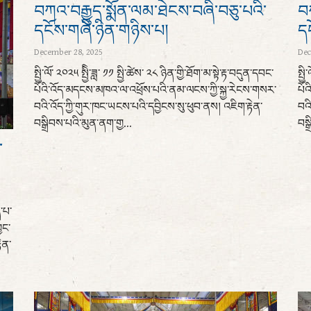
བཀའ་བརྒྱུད་སྨོན་ལམ་ཐེངས་བཞི་བཅུ་པའི་
བཀ
དངོས་གཞི་ཉིན་གཉིས་པ།
ད
December 28, 2025
Dec
སྤྱི་ལོ་ ༢༠༢༥ སྤྱིི་ཟླ་ ༡༡ སྤྱི་ཚེས་ ༢༨ ཉིན་གྱི་ཐོག་མ་སྟེ་རྟ་བདུན་དབང་
སྤྱ
པོའི་འོད་མདངས་མཁའ་ལ་འཕྲོས་པའི་ནམ་ལངས་ཀྱི་སྐྱ་རེངས་གསར་
པོ
བའི་འོད་ཀྱི་གུར་ཁང་ཡངས་པའི་དབྱིངས་སུ་ཕུབ་ནས། འཇིག་རྟེན་
བའི
བསྒྲིབས་པའི་མུན་ནག་གྱ...
བསྒ
་
་པ་
ྱང་
ེན་