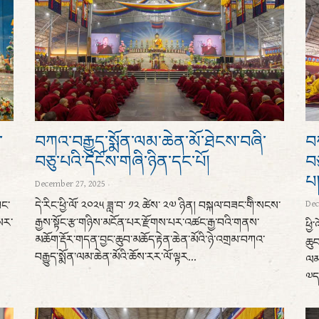
་
བཀའ་བརྒྱུད་སྨོན་ལམ་ཆེན་མོ་ཐེངས་བཞི་
བཀ
བཅུ་པའི་དངོས་གཞི་ཉིན་དང་པོ།
བཅ
པ
December 27, 2025
Dec
བང་
དེ་རིང་ཕྱི་ལོ་ ༢༠༢༥ ཟླ་བ་ ༡༢ ཚེས་ ༢༧ ཉིན། བསྐལ་བཟང་གིི་སངས་
སར་
རྒྱས་སྟོང་རྩ་གཉིས་མངོན་པར་རྫོགས་པར་འཚང་རྒྱ་བའི་གནས་
ཕྱི
མཆོག་རྡོར་གདན་བྱང་ཆུབ་མཆོད་རྟེན་ཆེན་མོའི་ཉེ་འགྲམ་བཀའ་
ཆུབ
བརྒྱུད་སྨོན་ལམ་ཆེན་མོའི་ཆོས་རར་ལོ་ལྟར...
ལམ་
༧དཔ