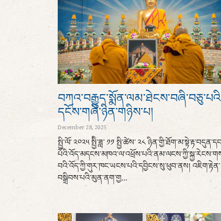
བཀའ་བརྒྱུད་སྨོན་ལམ་ཐེངས་བཞི་བཅུ་པའི
དངོས་གཞི་ཉིན་གཉིས་པ།
December 28, 2025
སྤྱི་ལོ་ ༢༠༢༥ སྤྱིི་ཟླ་ ༡༡ སྤྱི་ཚེས་ ༢༨ ཉིན་གྱི་ཐོག་མ་སྟེ་རྟ་བདུན་ད
པོའི་འོད་མདངས་མཁའ་ལ་འཕྲོས་པའི་ནམ་ལངས་ཀྱི་སྐྱ་རེངས་ག
བའི་འོད་ཀྱི་གུར་ཁང་ཡངས་པའི་དབྱིངས་སུ་ཕུབ་ནས། འཇིག་རྟེན་
བསྒྲིབས་པའི་མུན་ནག་གྱ...