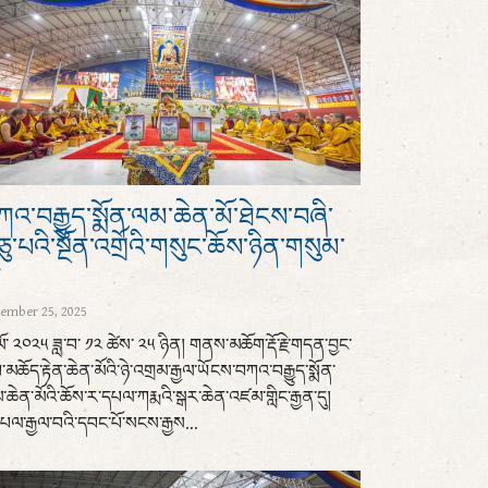
འ་བརྒྱུད་སྨོན་ལམ་ཆེན་མོ་ཐེངས་བཞི་
ུ་པའི་སྔོན་འགྲོའི་གསུང་ཆོས་ཉིན་གསུམ་
།
ember 25, 2025
་ལོ་ ༢༠༢༥ ཟླ་བ་ ༡༢ ཚེས་ ༢༥ ཉིན། གནས་མཆོག་རྡོ་རྗེ་གདན་བྱང་
་མཆོད་རྟེན་ཆེན་མོའི་ཉེ་འགྲམ་རྒྱལ་ཡོངས་བཀའ་བརྒྱུད་སྨོན་
ཆེན་མོའི་ཆོས་ར་དཔལ་ཀརྨའི་སྒར་ཆེན་འཛམ་གླིང་རྒྱན་དུ།
ལ་རྒྱལ་བའི་དབང་པོ་སངས་རྒྱས...