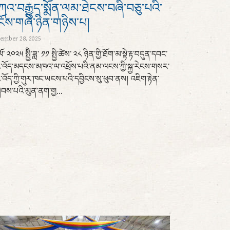
འ་བརྒྱུད་སྨོན་ལམ་ཐེངས་བཞི་བཅུ་པའི་
ངོས་གཞི་ཉིན་གཉིས་པ།
ember 28, 2025
ི་ལོ་ ༢༠༢༥ སྤྱིི་ཟླ་ ༡༡ སྤྱི་ཚེས་ ༢༨ ཉིན་གྱི་ཐོག་མ་སྟེ་རྟ་བདུན་དབང་
འི་འོད་མདངས་མཁའ་ལ་འཕྲོས་པའི་ནམ་ལངས་ཀྱི་སྐྱ་རེངས་གསར་
་འོད་ཀྱི་གུར་ཁང་ཡངས་པའི་དབྱིངས་སུ་ཕུབ་ནས། འཇིག་རྟེན་
ྲིབས་པའི་མུན་ནག་གྱ...