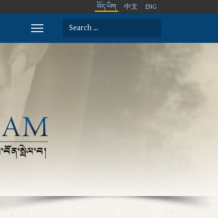
བོད་ཡིག
中文
ENG
Search
Type 2 or more characters for results.