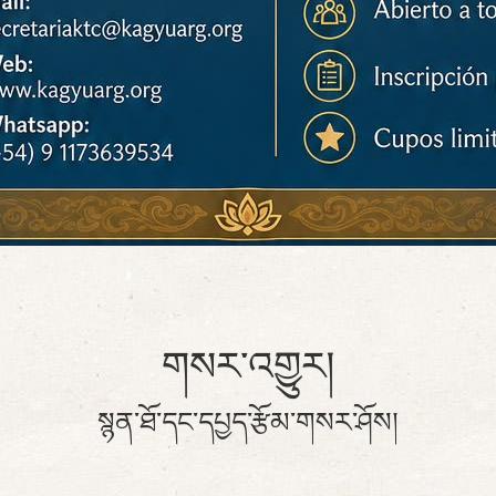
གསར་འགྱུར།
སྙན་ཐོ་དང་དཔྱད་རྩོམ་གསར་ཤོས།