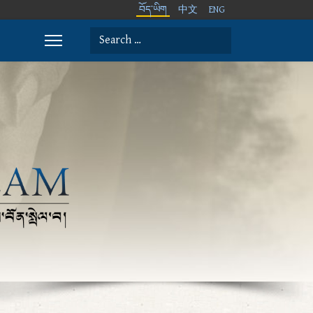
བོད་ཡིག
中文
ENG
Search
Type 2 or more characters for results.