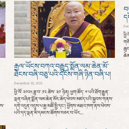
བཀ
ད
Dec
ཕྱི
གཙོ
ཆུབ
ཆེན
རྒྱལ་ཡོངས་བཀའ་བརྒྱུད་སྨོན་ལམ་ཆེན་མོ་
ཐེངས་བཞི་བཅུ་པའི་དངོས་གཞི་ཉིན་བཞི་པ།
December 30, 2025
ཕྱི་ལོ་ ༢༠༢༥ ཟླ་བ་ ༡༢ ཚེས་ ༣༠ ཉིན། ཕྱག་ཚོད་ ༦ པའི་ཐོག་རྒྱུན་
ལྡན་བཞིན་སྨོན་ལམ་ཆེན་མོར་ཆེད་ཕེབས་མཛད་པའི་སྐྱབས་གནས་
པས་
དགེ་འདུན་འདུས་པ་རྒྱ་མཚོ་སྤྱི་དང་། ཕྱོགས་མཐའ་ཁག་ནས་ཕེབས་
པའི་དད་ལྡན་མི་དམངས་ཚོགས་བཅར་བ་ཡོང...