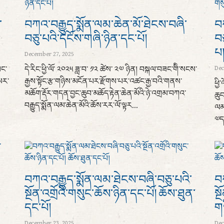
་
བཀའ་བརྒྱུད་སྨོན་ལམ་ཆེན་མོ་ཐེངས་བཞི་
བཀ
བཅུ་པའི་དངོས་གཞི་ཉིན་དང་པོ།
བཅ
པ
December 27, 2025
Dec
བང་
དེ་རིང་ཕྱི་ལོ་ ༢༠༢༥ ཟླ་བ་ ༡༢ ཚེས་ ༢༧ ཉིན། བསྐལ་བཟང་གིི་སངས་
སར་
རྒྱས་སྟོང་རྩ་གཉིས་མངོན་པར་རྫོགས་པར་འཚང་རྒྱ་བའི་གནས་
ཕྱི
མཆོག་རྡོར་གདན་བྱང་ཆུབ་མཆོད་རྟེན་ཆེན་མོའི་ཉེ་འགྲམ་བཀའ་
ཆུབ
བརྒྱུད་སྨོན་ལམ་ཆེན་མོའི་ཆོས་རར་ལོ་ལྟར...
ལམ་
༧དཔ
བཀའ་བརྒྱུད་སྨོན་ལམ་ཐེངས་བཞི་བཅུ་པའི་
བཀ
་
སྔོན་འགྲོའི་གསུང་ཆོས་ཉིན་དང་པོ། ཆོས་ཐུན་
སྔ
དང་པོ།
ག
December 23, 2025
Dec