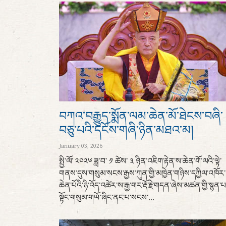
བཀའ་བརྒྱུད་སྨོན་ལམ་ཆེན་མོ་ཐེངས་བཞི་
བཅུ་པའི་དངོས་གཞི་ཉིན་མཐའ་མ།
January 03, 2026
སྤྱི་ལོ་ ༢༠༢༦ ཟླ་བ་ ༡ ཚེས་ ༣ ཉིན་འཇིག་རྟེན་ས་ཆེན་གོ་ལའི་ལྟེ་
གནས་དུས་གསུམ་སངས་རྒྱས་ཀུན་གྱི་མཁྱེན་གཉིས་དཀྱིལ་འཁོར་
ཆེན་པོའི་ཉི་འོད་འཚེར་ས་རྒྱ་གར་རྡོ་རྗེ་གདན་ཞེས་མཚན་གྱི་སྙན་
སྟོང་གསུམ་གཡོ་ཞིང་ནང་པ་སངས་...