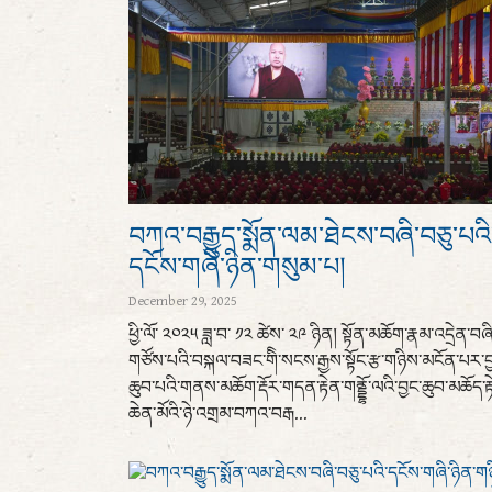
བཀའ་བརྒྱུད་སྨོན་ལམ་ཐེངས་བཞི་བཅུ་པའི
དངོས་གཞི་ཉིན་གསུམ་པ།
December 29, 2025
ཕྱི་ལོ་ ༢༠༢༥ ཟླ་བ་ ༡༢ ཚེས་ ༢༩ ཉིན། སྟོན་མཆོག་རྣམ་འདྲེན་བཞི
གཙོས་པའི་བསྐལ་བཟང་གིི་སངས་རྒྱས་སྟོང་རྩ་གཉིས་མངོན་པར་བ
ཆུབ་པའི་གནས་མཆོག་རྡོར་གདན་རྟེན་གནྡྷོ་ལའི་བྱང་ཆུབ་མཆོད་རྟ
ཆེན་མོའི་ཉེ་འགྲམ་བཀའ་བརྒ...