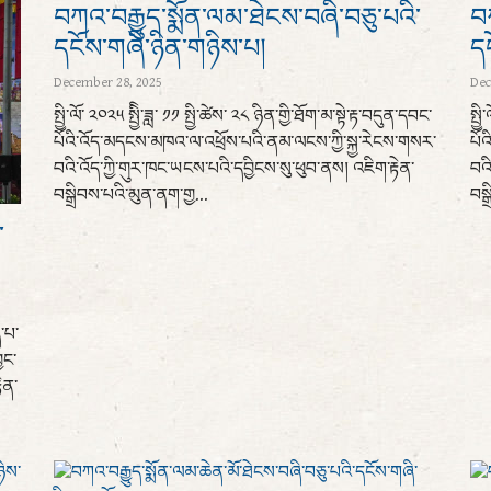
བཀའ་བརྒྱུད་སྨོན་ལམ་ཐེངས་བཞི་བཅུ་པའི་
བཀ
དངོས་གཞི་ཉིན་གཉིས་པ།
ད
December 28, 2025
Dec
སྤྱི་ལོ་ ༢༠༢༥ སྤྱིི་ཟླ་ ༡༡ སྤྱི་ཚེས་ ༢༨ ཉིན་གྱི་ཐོག་མ་སྟེ་རྟ་བདུན་དབང་
སྤྱ
པོའི་འོད་མདངས་མཁའ་ལ་འཕྲོས་པའི་ནམ་ལངས་ཀྱི་སྐྱ་རེངས་གསར་
པོ
བའི་འོད་ཀྱི་གུར་ཁང་ཡངས་པའི་དབྱིངས་སུ་ཕུབ་ནས། འཇིག་རྟེན་
བའི
བསྒྲིབས་པའི་མུན་ནག་གྱ...
བསྒ
་
་པ་
ྱང་
ེན་