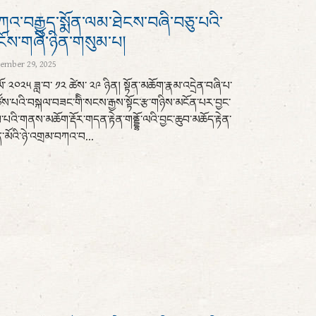
འ་བརྒྱུད་སྨོན་ལམ་ཐེངས་བཞི་བཅུ་པའི་
ངོས་གཞི་ཉིན་གསུམ་པ།
ember 29, 2025
་ལོ་ ༢༠༢༥ ཟླ་བ་ ༡༢ ཚེས་ ༢༩ ཉིན། སྟོན་མཆོག་རྣམ་འདྲེན་བཞི་པ་
ས་པའི་བསྐལ་བཟང་གིི་སངས་རྒྱས་སྟོང་རྩ་གཉིས་མངོན་པར་བྱང་
་པའི་གནས་མཆོག་རྡོར་གདན་རྟེན་གནྡྷོ་ལའི་བྱང་ཆུབ་མཆོད་རྟེན་
་མོའི་ཉེ་འགྲམ་བཀའ་བ...