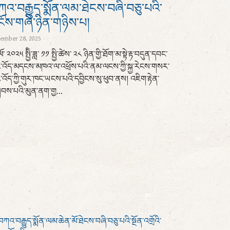
འ་བརྒྱུད་སྨོན་ལམ་ཐེངས་བཞི་བཅུ་པའི་
ངོས་གཞི་ཉིན་གཉིས་པ།
ember 28, 2025
ི་ལོ་ ༢༠༢༥ སྤྱིི་ཟླ་ ༡༡ སྤྱི་ཚེས་ ༢༨ ཉིན་གྱི་ཐོག་མ་སྟེ་རྟ་བདུན་དབང་
འི་འོད་མདངས་མཁའ་ལ་འཕྲོས་པའི་ནམ་ལངས་ཀྱི་སྐྱ་རེངས་གསར་
་འོད་ཀྱི་གུར་ཁང་ཡངས་པའི་དབྱིངས་སུ་ཕུབ་ནས། འཇིག་རྟེན་
ྲིབས་པའི་མུན་ནག་གྱ...