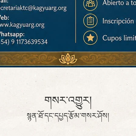
གསར་འགྱུར།
སྙན་ཐོ་དང་དཔྱད་རྩོམ་གསར་ཤོས།