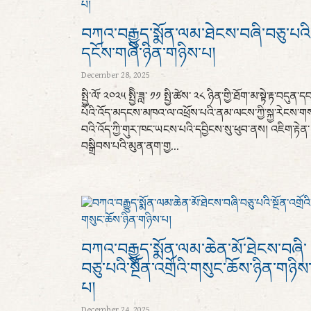
བཀའ་བརྒྱུད་སྨོན་ལམ་ཐེངས་བཞི་བཅུ་པའི
དངོས་གཞི་ཉིན་གཉིས་པ།
December 28, 2025
སྤྱི་ལོ་ ༢༠༢༥ སྤྱིི་ཟླ་ ༡༡ སྤྱི་ཚེས་ ༢༨ ཉིན་གྱི་ཐོག་མ་སྟེ་རྟ་བདུན་ད
པོའི་འོད་མདངས་མཁའ་ལ་འཕྲོས་པའི་ནམ་ལངས་ཀྱི་སྐྱ་རེངས་ག
བའི་འོད་ཀྱི་གུར་ཁང་ཡངས་པའི་དབྱིངས་སུ་ཕུབ་ནས། འཇིག་རྟེན་
བསྒྲིབས་པའི་མུན་ནག་གྱ...
བཀའ་བརྒྱུད་སྨོན་ལམ་ཆེན་མོ་ཐེངས་བཞི་
བཅུ་པའི་སྔོན་འགྲོའི་གསུང་ཆོས་ཉིན་གཉིས
པ།
December 24, 2025