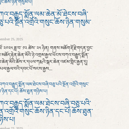
འ་བརྒྱུད་སྨོན་ལམ་ཆེན་མོ་ཐེངས་བཞི་
ུ་པའི་སྔོན་འགྲོའི་གསུང་ཆོས་ཉིན་གསུམ་
།
ember 25, 2025
་ལོ་ ༢༠༢༥ ཟླ་བ་ ༡༢ ཚེས་ ༢༥ ཉིན། གནས་མཆོག་རྡོ་རྗེ་གདན་བྱང་
་མཆོད་རྟེན་ཆེན་མོའི་ཉེ་འགྲམ་རྒྱལ་ཡོངས་བཀའ་བརྒྱུད་སྨོན་
ཆེན་མོའི་ཆོས་ར་དཔལ་ཀརྨའི་སྒར་ཆེན་འཛམ་གླིང་རྒྱན་དུ།
ལ་རྒྱལ་བའི་དབང་པོ་སངས་རྒྱས...
འ་བརྒྱུད་སྨོན་ལམ་ཐེངས་བཞི་བཅུ་པའི་
ོན་འགྲོའི་གསུང་ཆོས་ཉིན་དང་པོ། ཆོས་ཐུན་
ཉིས་པ།
ember 23, 2025