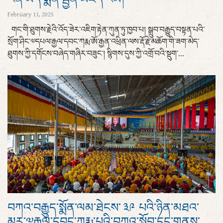
February 11, 2025
གང་གི་ཐུགས་རྗེའི་འོད་ཟེར་འཇིག་རྟེན་ཀུན་ཏུ་ཁྱབ་པ། སྒྲུབ་བརྒྱུད་བསྟན་པའི་
སྲོག་ཤིང་༧དཔལ་རྒྱལ་དབང་ཀརྨ་ཨོ་རྒྱན་འཕྲིན་ལས་རྡོ་རྗེ་མཆོག་གི་ཟག་མེད་
ཐུགས་ཀྱི་དགོངས་བཞེད་གཞིར་བཟུང་། སྙིགས་དུས་ཀྱི་འགྲོ་བའི་སྡུག་...
བཀའ་བརྒྱུད་སྨོན་ལམ་ཐེངས་ ༣༩ པའི་ཉིན་མཐའ་
མར་༧རྒྱལ་དབང་ཀརྨ་པའི་བཀའ་སློབ་དང་གནས་