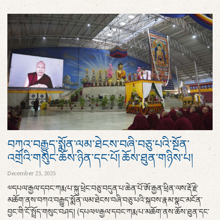
བཀའ་བརྒྱུད་སྨོན་ལམ་ཐེངས་བཞི་བཅུ་པའི་སྔོན་
འགྲོའི་གསུང་ཆོས་ཉིན་དང་པོ། ཆོས་ཐུན་གཉིས་པ།
December 23, 2025
༧དཔལ་རྒྱལ་དབང་ཀརྨ་པ་སྐུ་ཕྲེང་བཅུ་བདུན་པ་ཆེན་པོ་ཨོ་རྒྱན་ཕྲིན་ལས་རྡོ་རྗེ་
མཆོག་ནས་བཀའ་བརྒྱུད་སྨོན་ལམ་ཐེངས་བཞི་བཅུ་པའི་སྐབས་རྣམ་སྣང་མངོན་
བྱང་གི་ངོ་སྤྲོད་གསུང་བཤད། (དཔལ༧རྒྱལ་དབང་ཀརྨ་པ་མཆོག་ནས་ཆོས་ཐུན་དང་