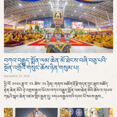
བཀའ་བརྒྱུད་སྨོན་ལམ་ཆེན་མོ་ཐེངས་བཞི་བཅུ་པའི་
སྔོན་འགྲོའི་གསུང་ཆོས་ཉིན་གསུམ་པ།
December 25, 2025
ཕྱི་ལོ་ ༢༠༢༥ ཟླ་བ་ ༡༢ ཚེས་ ༢༥ ཉིན། གནས་མཆོག་རྡོ་རྗེ་གདན་བྱང་ཆུབ་མཆོད་
རྟེན་ཆེན་མོའི་ཉེ་འགྲམ་རྒྱལ་ཡོངས་བཀའ་བརྒྱུད་སྨོན་ལམ་ཆེན་མོའི་ཆོས་ར་དཔལ་
ཀརྨའི་སྒར་ཆེན་འཛམ་གླིང་རྒྱན་དུ། ༧དཔལ་རྒྱལ་བའི་དབང་པོ་སངས་རྒྱས...