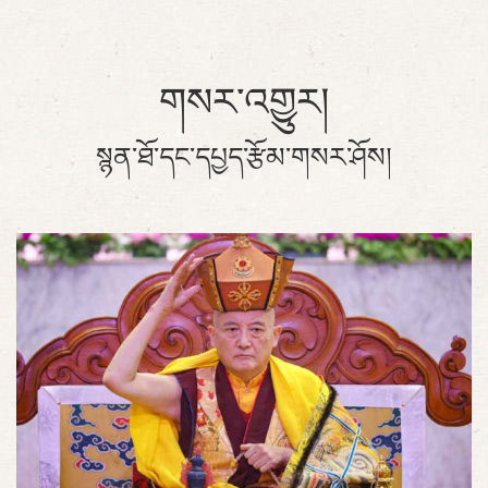
གསར་འགྱུར།
སྙན་ཐོ་དང་དཔྱད་རྩོམ་གསར་ཤོས།