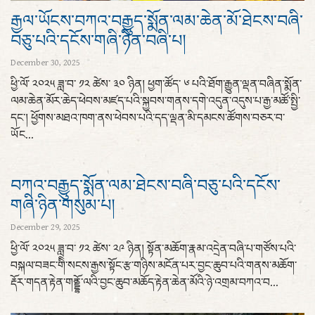
རྒྱལ་ཡོངས་བཀའ་བརྒྱུད་སྨོན་ལམ་ཆེན་མོ་ཐེངས་བཞི་
བཅུ་པའི་དངོས་གཞི་ཉིན་བཞི་པ།
December 30, 2025
ཕྱི་ལོ་ ༢༠༢༥ ཟླ་བ་ ༡༢ ཚེས་ ༣༠ ཉིན། ཕྱག་ཚོད་ ༦ པའི་ཐོག་རྒྱུན་ལྡན་བཞིན་སྨོན་
ལམ་ཆེན་མོར་ཆེད་ཕེབས་མཛད་པའི་སྐྱབས་གནས་དགེ་འདུན་འདུས་པ་རྒྱ་མཚོ་སྤྱི་
དང་། ཕྱོགས་མཐའ་ཁག་ནས་ཕེབས་པའི་དད་ལྡན་མི་དམངས་ཚོགས་བཅར་བ་
ཡོང...
བཀའ་བརྒྱུད་སྨོན་ལམ་ཐེངས་བཞི་བཅུ་པའི་དངོས་
གཞི་ཉིན་གསུམ་པ།
December 29, 2025
ཕྱི་ལོ་ ༢༠༢༥ ཟླ་བ་ ༡༢ ཚེས་ ༢༩ ཉིན། སྟོན་མཆོག་རྣམ་འདྲེན་བཞི་པ་གཙོས་པའི་
བསྐལ་བཟང་གིི་སངས་རྒྱས་སྟོང་རྩ་གཉིས་མངོན་པར་བྱང་ཆུབ་པའི་གནས་མཆོག་
རྡོར་གདན་རྟེན་གནྡྷོ་ལའི་བྱང་ཆུབ་མཆོད་རྟེན་ཆེན་མོའི་ཉེ་འགྲམ་བཀའ་བ...