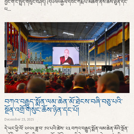
བྱང་གི་ངོ་སྤྲོད་གསུང་བཤད། (དཔལ༧རྒྱལ་དབང་ཀརྨ་པ་མཆོག་ནས་ཆོས་ཐུན་དང་
པ...
བཀའ་བརྒྱུད་སྨོན་ལམ་ཆེན་མོ་ཐེངས་བཞི་བཅུ་པའི་
སྔོན་འགྲོ་གསུང་ཆོས་ཉིན་དང་པོ།
December 23, 2025
དེ་ཡང་ཕྱི་ལོ་ ༢༠༢༥ ཟླ་བ་ ༡༢་པའི་ཚེས་ ༢༣ བཀའ་བརྒྱུད་སྨོན་ལམ་ཆེན་མོའི་སྔོན་