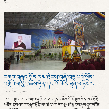
པ...
བཀའ་བརྒྱུད་སྨོན་ལམ་ཐེངས་བཞི་བཅུ་པའི་སྔོན་
འགྲོའི་གསུང་ཆོས་ཉིན་དང་པོ། ཆོས་ཐུན་གཉིས་པ།
December 23, 2025
༧དཔལ་རྒྱལ་དབང་ཀརྨ་པ་སྐུ་ཕྲེང་བཅུ་བདུན་པ་ཆེན་པོ་ཨོ་རྒྱན་ཕྲིན་ལས་རྡོ་རྗེ་
མཆོག་ནས་བཀའ་བརྒྱུད་སྨོན་ལམ་ཐེངས་བཞི་བཅུ་པའི་སྐབས་རྣམ་སྣང་མངོན་