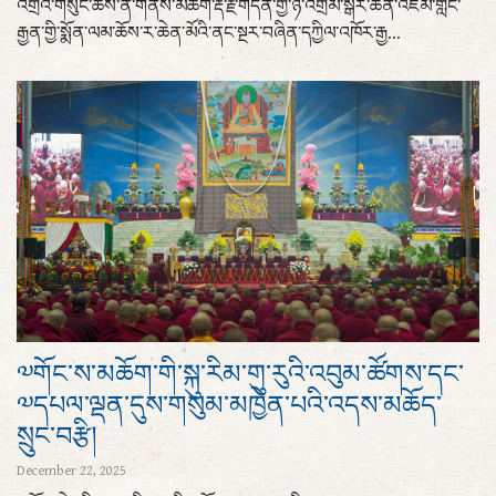
འགྲོའི་གསུང་ཆོས་ནི་གནས་མཆོག་རྡོ་རྗེ་གདན་གྱི་ཉེ་འགྲམ་སྒར་ཆེན་འཛམ་གླིང་
རྒྱན་གྱི་སྨོན་ལམ་ཆོས་ར་ཆེན་མོའི་ནང་སྔར་བཞིན་དཀྱིལ་འཁོར་རྒྱ...
༧གོང་ས་མཆོག་གི་སྐུ་རིམ་གུ་རུའི་འབུམ་ཚོགས་དང་
༧དཔལ་ལྡན་དུས་གསུམ་མཁྱེན་པའི་འདས་མཆོད་
སྲུང་བརྩི།
December 22, 2025