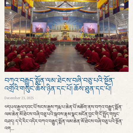
བཀའ་བརྒྱུད་སྨོན་ལམ་ཐེངས་བཞི་བཅུ་པའི་སྔོན་
འགྲོའི་གསུང་ཆོས་ཉིན་དང་པོ། ཆོས་ཐུན་དང་པོ།
December 23, 2025
༧དཔལ་རྒྱལ་དབང་པོ་སངས་རྒྱས་ཀརྨ་པ་ཆེན་པོ་མཆོག་ནས་བཀའ་བརྒྱུད་སྨོན་
ལམ་ཆེན་མོ་ཐེངས་བཞི་བཅུ་པའི་སྐབས་རྣམ་སྣང་མངོན་བྱང་གི་ངོ་སྤྲོད་གསུང་
བཤད། ད་དེ་རིང་འདིར་བཀའ་བརྒྱུད་སྨོན་ལམ་ཆེན་མོ་ཐེངས་བཞི་བཅུ་པའི་སྔོན་
འག...