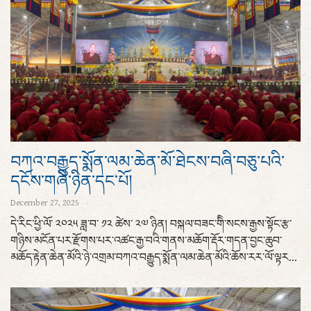
བཀའ་བརྒྱུད་སྨོན་ལམ་ཆེན་མོ་ཐེངས་བཞི་བཅུ་པའི་
དངོས་གཞི་ཉིན་དང་པོ།
December 27, 2025
དེ་རིང་ཕྱི་ལོ་ ༢༠༢༥ ཟླ་བ་ ༡༢ ཚེས་ ༢༧ ཉིན། བསྐལ་བཟང་གིི་སངས་རྒྱས་སྟོང་རྩ་
གཉིས་མངོན་པར་རྫོགས་པར་འཚང་རྒྱ་བའི་གནས་མཆོག་རྡོར་གདན་བྱང་ཆུབ་
མཆོད་རྟེན་ཆེན་མོའི་ཉེ་འགྲམ་བཀའ་བརྒྱུད་སྨོན་ལམ་ཆེན་མོའི་ཆོས་རར་ལོ་ལྟར...