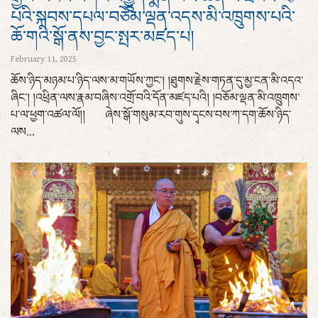
པའི་སྐབས་དཔལ་བཅོམ་ལྡན་འདས་མི་འཁྲུགས་པའི་
ཆོ་གའི་སྒོ་ནས་བྱང་སྤར་མཛད་པ།
February 11, 2025
ཆོས་ཉིད་མཉམ་པ་ཉིད་ལས་མ་གཡོས་ཀྱང་། །ཐུགས་རྗེས་གཏན་དུ་མྱ་ངན་མི་འདའ་
ཞིང་། །འཕྲིན་ལས་རྣམ་བཞིས་འགྲོ་བའི་དོན་མཛད་པའི། །བཅོམ་ལྡན་མི་འཁྲུགས་
པ་ལ་ཕྱག་འཚལ་ལོ།། ཞེས་སྒོ་གསུམ་རབ་གུས་དྭངས་བས་ཀ་དག་ཆོས་ཉིད་
ལས...