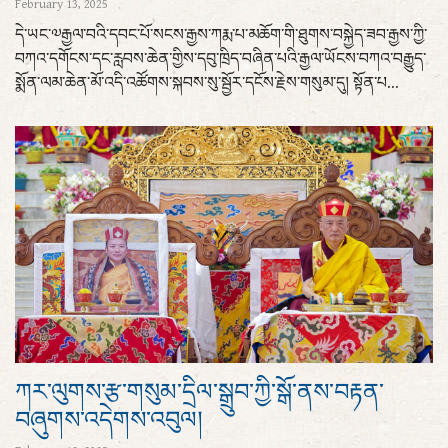
February 13, 2025
དེ་ཡང་༧རྒྱལ་བའི་དབང་པོ་སངས་རྒྱས་ཀརྨ་པ་མཆོག་གི་ཐུགས་བསྐྱེད་ཟབ་རྒྱས་ཀྱི་
བཀའ་དགོངས་དང་རླབས་ཆེན་གྱིས་དབུ་ཁྲིད་བཞིན་པའི་རྒྱལ་ཡོངས་བཀའ་བརྒྱུད་
སྨོན་ལམ་ཆེན་མོ་འདི་འཚོགས་སྐབས་སུ་སྦྱོར་དངོས་རྗེས་གསུམ་དུ། སྟོན་པ...
ཀར་ལུགས་རྩ་གསུམ་དྲིལ་སྒྲུབ་ཀྱི་སྒོ་ནས་བརྟན་
བཞུགས་འདེགས་འབུལ།