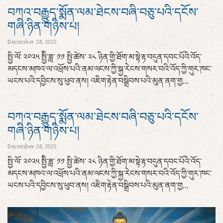
བཀའ་བརྒྱུད་སྨོན་ལམ་ཐེངས་བཞི་བཅུ་པའི་དངོས་
གཞི་ཉིན་གཉིས་པ།
December 28, 2025
སྤྱི་ལོ་ ༢༠༢༥ སྤྱིི་ཟླ་ ༡༡ སྤྱི་ཚེས་ ༢༨ ཉིན་གྱི་ཐོག་མ་སྟེ་རྟ་བདུན་དབང་པོའི་འོད་
མདངས་མཁའ་ལ་འཕྲོས་པའི་ནམ་ལངས་ཀྱི་སྐྱ་རེངས་གསར་བའི་འོད་ཀྱི་གུར་ཁང་
ཡངས་པའི་དབྱིངས་སུ་ཕུབ་ནས། འཇིག་རྟེན་བསྒྲིབས་པའི་མུན་ནག་གྱ...
བཀའ་བརྒྱུད་སྨོན་ལམ་ཐེངས་བཞི་བཅུ་པའི་དངོས་
གཞི་ཉིན་གཉིས་པ།
December 28, 2025
སྤྱི་ལོ་ ༢༠༢༥ སྤྱིི་ཟླ་ ༡༡ སྤྱི་ཚེས་ ༢༨ ཉིན་གྱི་ཐོག་མ་སྟེ་རྟ་བདུན་དབང་པོའི་འོད་
མདངས་མཁའ་ལ་འཕྲོས་པའི་ནམ་ལངས་ཀྱི་སྐྱ་རེངས་གསར་བའི་འོད་ཀྱི་གུར་ཁང་
ཡངས་པའི་དབྱིངས་སུ་ཕུབ་ནས། འཇིག་རྟེན་བསྒྲིབས་པའི་མུན་ནག་གྱ...