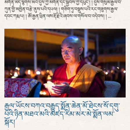
མགོན་མེད་སྙིགས་མའི་དུས་ཀྱི་མགོན་དང་སྐྱབས་ཀྱི་དཔུང་། ། དུས་གསུམ་རྒྱལ་བ་
ཀུན་གྱི་མཁྱེན་བརྩེ་ནུས་པའི་དཔལ། ། གཅིག་ཏུ་བསྡུས་པའི་རང་གཟུགས་རྒྱལ་
དབང་ཀརྨ་པ། ། ཨོ་རྒྱན་ཕྲིན་ལས་རྡོ་རྗེའི་ཞབས་ལ་གསོལ་བ་འདེབས། ། ...
རྒྱལ་ཡོངས་བཀའ་བརྒྱུད་སྨོན་ཆེན་མོ་ཐེངས་སོ་དགུ་
པའི་ཉིན་མཐའ་མའི་མཛད་རིམ་མར་མེ་སྨོན་ལམ་
སྐོར།