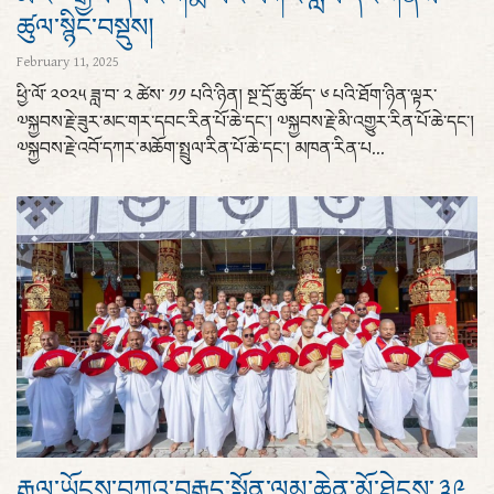
ཚུལ་སྙིང་བསྡུས།
February 11, 2025
ཕྱི་ལོ་ ༢༠༢༥ ཟླ་བ་ ༢ ཚེས་ ༡༡ པའི་ཉིན། སྔ་དྲོ་ཆུ་ཚོད་ ༦ པའི་ཐོག་ཉིན་ལྟར་
༧སྐྱབས་རྗེ་ཟུར་མང་གར་དབང་རིན་པོ་ཆེ་དང་། ༧སྐྱབས་རྗེ་མི་འགྱུར་རིན་པོ་ཆེ་དང་།
༧སྐྱབས་རྗེ་འབོ་དཀར་མཆོག་སྤྲུལ་རིན་པོ་ཆེ་དང་། མཁན་རིན་པ...
རྒྱལ་ཡོངས་བཀའ་བརྒྱུད་སྨོན་ལམ་ཆེན་མོ་ཐེངས་ ༣༩