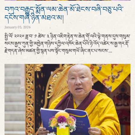
བཀའ་བརྒྱུད་སྨོན་ལམ་ཆེན་མོ་ཐེངས་བཞི་བཅུ་པའི་
དངོས་གཞི་ཉིན་མཐའ་མ།
January 03, 2026
སྤྱི་ལོ་ ༢༠༢༦ ཟླ་བ་ ༡ ཚེས་ ༣ ཉིན་འཇིག་རྟེན་ས་ཆེན་གོ་ལའི་ལྟེ་གནས་དུས་གསུམ་
སངས་རྒྱས་ཀུན་གྱི་མཁྱེན་གཉིས་དཀྱིལ་འཁོར་ཆེན་པོའི་ཉི་འོད་འཚེར་ས་རྒྱ་གར་རྡོ་
རྗེ་གདན་ཞེས་མཚན་གྱི་སྙན་པས་སྟོང་གསུམ་གཡོ་ཞིང་ནང་པ་སངས་...