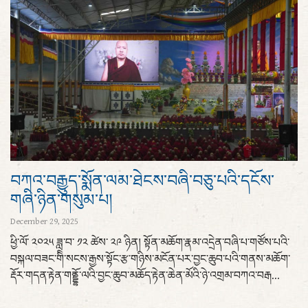
བཀའ་བརྒྱུད་སྨོན་ལམ་ཐེངས་བཞི་བཅུ་པའི་དངོས་
གཞི་ཉིན་གསུམ་པ།
December 29, 2025
ཕྱི་ལོ་ ༢༠༢༥ ཟླ་བ་ ༡༢ ཚེས་ ༢༩ ཉིན། སྟོན་མཆོག་རྣམ་འདྲེན་བཞི་པ་གཙོས་པའི་
བསྐལ་བཟང་གིི་སངས་རྒྱས་སྟོང་རྩ་གཉིས་མངོན་པར་བྱང་ཆུབ་པའི་གནས་མཆོག་
རྡོར་གདན་རྟེན་གནྡྷོ་ལའི་བྱང་ཆུབ་མཆོད་རྟེན་ཆེན་མོའི་ཉེ་འགྲམ་བཀའ་བརྒ...