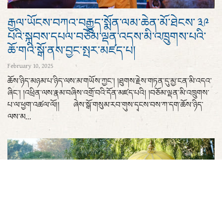
རྒྱལ་ཡོངས་བཀའ་བརྒྱུད་སྨོན་ལམ་ཆེན་མོ་ཐེངས་ ༣༩
པའི་སྐབས་དཔལ་བཅོམ་ལྡན་འདས་མི་འཁྲུགས་པའི་
ཆོ་གའི་སྒོ་ནས་བྱང་སྤར་མཛད་པ།
February 10, 2025
ཆོས་ཉིད་མཉམ་པ་ཉིད་ལས་མ་གཡོས་ཀྱང་། །ཐུགས་རྗེས་གཏན་དུ་མྱ་ངན་མི་འདའ་
ཞིང་། །འཕྲིན་ལས་རྣམ་བཞིས་འགྲོ་བའི་དོན་མཛད་པའི། །བཅོམ་ལྡན་མི་འཁྲུགས་
པ་ལ་ཕྱག་འཚལ་ལོ།། ཞེས་སྒོ་གསུམ་རབ་གུས་དྭངས་བས་ཀ་དག་ཆོས་ཉིད་
ལས་མ...