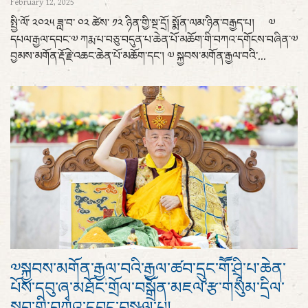
February 12, 2025
སྤྱི་ལོ་ ༢༠༢༥ ཟླ་བ་ ༠༢ ཚེས་ ༡༢ ཉིན་གྱི་སྔ་དྲོ། སྨོན་ལམ་ཉིན་བརྒྱད་པ། ༧
དཔལ་རྒྱལ་དབང་༧ ཀརྨ་པ་བཅུ་བདུན་པ་ཆེན་པོ་མཆོག་གི་བཀའ་དགོངས་བཞིན་༧
བྱམས་མགོན་རྡོ་རྗེ་འཆང་ཆེན་པོ་མཆོག་དང་། ༧ སྐྱབས་མགོན་རྒྱལ་བའི་...
༧སྐྱབས་མགོན་རྒྱལ་བའི་རྒྱལ་ཚབ་དྲུང་གཽ་ཤྲཱི་པ་ཆེན་
པོས་དབུ་ཞྭ་མཐོང་གྲོལ་བསྒྲོན་མཇལ་རྩ་གསུམ་དྲིལ་
སྒྲུབ་གྱི་བཀའ་དབང་བསྩལ་པ།