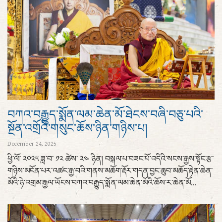
བཀའ་བརྒྱུད་སྨོན་ལམ་ཆེན་མོ་ཐེངས་བཞི་བཅུ་པའི་
སྔོན་འགྲོའི་གསུང་ཆོས་ཉིན་གཉིས་པ།
December 24, 2025
ཕྱི་ལོ་ ༢༠༢༥ ཟླ་བ་ ༡༢ ཚེས་ ༢༤ ཉིན། བསྐལ་པ་བཟང་པོ་འདིའི་སངས་རྒྱས་སྟོང་རྩ་
གཉིས་མངོན་པར་འཚང་རྒྱ་བའི་གནས་མཆོག་རྡོར་གདན་བྱང་ཆུབ་མཆོད་རྟེན་ཆེན་
མོའི་ཉེ་འགྲམ་རྒྱལ་ཡོངས་བཀའ་བརྒྱུད་སྨོན་ལམ་ཆེན་མོའི་ཆོས་ར་ཆེན་མོ...