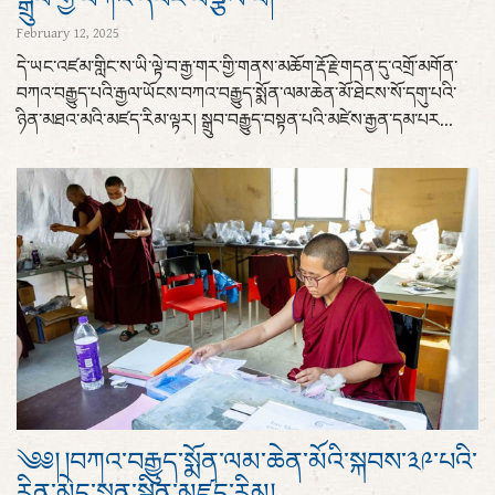
February 12, 2025
དེ་ཡང་འཛམ་གླིང་ས་ཡི་ལྟེ་བ་རྒྱ་གར་གྱི་གནས་མཆོག་རྡོ་རྗེ་གདན་དུ་འགྲོ་མགོན་
བཀའ་བརྒྱུད་པའི་རྒྱལ་ཡོངས་བཀའ་བརྒྱུད་སྨོན་ལམ་ཆེན་མོ་ཐེངས་སོ་དགུ་པའི་
ཉིན་མཐའ་མའི་མཛད་རིམ་ལྟར། སྒྲུབ་བརྒྱུད་བསྟན་པའི་མཛེས་རྒྱན་དམ་པར...
༄༅། །བཀའ་བརྒྱུད་སྨོན་ལམ་ཆེན་མོའི་སྐབས་༣༩་པའི་
རིན་མེད་སྨན་སྦྱིན་མཛད་རིམ།