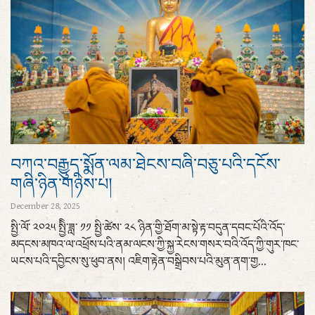
བཀའ་བརྒྱུད་སྨོན་ལམ་ཐེངས་བཞི་བཅུ་པའི་དངོས་
གཞི་ཉིན་གཉིས་པ།
December 28, 2025
སྤྱི་ལོ་ ༢༠༢༥ སྤྱིི་ཟླ་ ༡༡ སྤྱི་ཚེས་ ༢༨ ཉིན་གྱི་ཐོག་མ་སྟེ་རྟ་བདུན་དབང་པོའི་འོད་
མདངས་མཁའ་ལ་འཕྲོས་པའི་ནམ་ལངས་ཀྱི་སྐྱ་རེངས་གསར་བའི་འོད་ཀྱི་གུར་ཁང་
ཡངས་པའི་དབྱིངས་སུ་ཕུབ་ནས། འཇིག་རྟེན་བསྒྲིབས་པའི་མུན་ནག་གྱ...