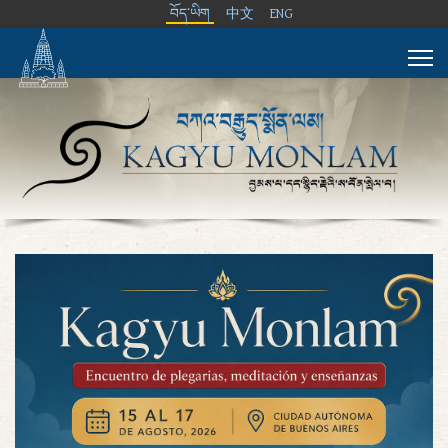
བོད་ཡིག
中文
ENG