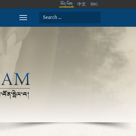
བོད་ཡིག
中文
ENG
Search
Type 2 or more characters for results.