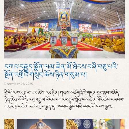
བཀའ་བརྒྱུད་སྨོན་ལམ་ཆེན་མོ་ཐེངས་བཞི་བཅུ་པའི་
སྔོན་འགྲོའི་གསུང་ཆོས་ཉིན་གསུམ་པ།
December 25, 2025
ཕྱི་ལོ་ ༢༠༢༥ ཟླ་བ་ ༡༢ ཚེས་ ༢༥ ཉིན། གནས་མཆོག་རྡོ་རྗེ་གདན་བྱང་ཆུབ་མཆོད་
རྟེན་ཆེན་མོའི་ཉེ་འགྲམ་རྒྱལ་ཡོངས་བཀའ་བརྒྱུད་སྨོན་ལམ་ཆེན་མོའི་ཆོས་ར་དཔལ་
ཀརྨའི་སྒར་ཆེན་འཛམ་གླིང་རྒྱན་དུ། ༧དཔལ་རྒྱལ་བའི་དབང་པོ་སངས་རྒྱས...