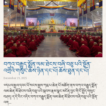
བཀའ་བརྒྱུད་སྨོན་ལམ་ཐེངས་བཞི་བཅུ་པའི་སྔོན་
འགྲོའི་གསུང་ཆོས་ཉིན་དང་པོ། ཆོས་ཐུན་དང་པོ།
December 23, 2025
༧དཔལ་རྒྱལ་དབང་པོ་སངས་རྒྱས་ཀརྨ་པ་ཆེན་པོ་མཆོག་ནས་བཀའ་བརྒྱུད་སྨོན་
ལམ་ཆེན་མོ་ཐེངས་བཞི་བཅུ་པའི་སྐབས་རྣམ་སྣང་མངོན་བྱང་གི་ངོ་སྤྲོད་གསུང་
བཤད། ད་དེ་རིང་འདིར་བཀའ་བརྒྱུད་སྨོན་ལམ་ཆེན་མོ་ཐེངས་བཞི་བཅུ་པའི་སྔོན་
འག...