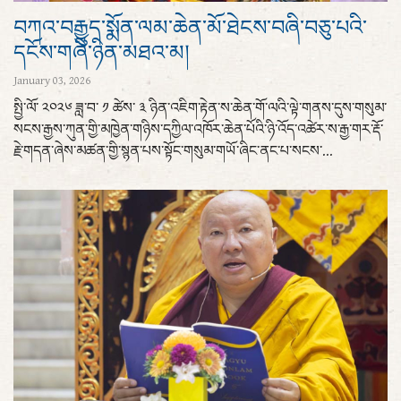
བཀའ་བརྒྱུད་སྨོན་ལམ་ཆེན་མོ་ཐེངས་བཞི་བཅུ་པའི་
དངོས་གཞི་ཉིན་མཐའ་མ།
January 03, 2026
སྤྱི་ལོ་ ༢༠༢༦ ཟླ་བ་ ༡ ཚེས་ ༣ ཉིན་འཇིག་རྟེན་ས་ཆེན་གོ་ལའི་ལྟེ་གནས་དུས་གསུམ་
སངས་རྒྱས་ཀུན་གྱི་མཁྱེན་གཉིས་དཀྱིལ་འཁོར་ཆེན་པོའི་ཉི་འོད་འཚེར་ས་རྒྱ་གར་རྡོ་
རྗེ་གདན་ཞེས་མཚན་གྱི་སྙན་པས་སྟོང་གསུམ་གཡོ་ཞིང་ནང་པ་སངས་...