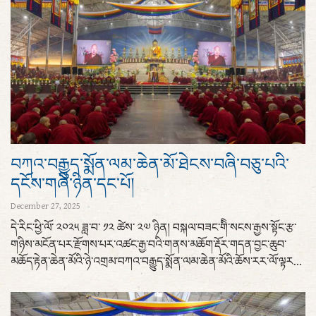
བཀའ་བརྒྱུད་སྨོན་ལམ་ཆེན་མོ་ཐེངས་བཞི་བཅུ་པའི་
དངོས་གཞི་ཉིན་དང་པོ།
December 27, 2025
དེ་རིང་ཕྱི་ལོ་ ༢༠༢༥ ཟླ་བ་ ༡༢ ཚེས་ ༢༧ ཉིན། བསྐལ་བཟང་གིི་སངས་རྒྱས་སྟོང་རྩ་
གཉིས་མངོན་པར་རྫོགས་པར་འཚང་རྒྱ་བའི་གནས་མཆོག་རྡོར་གདན་བྱང་ཆུབ་
མཆོད་རྟེན་ཆེན་མོའི་ཉེ་འགྲམ་བཀའ་བརྒྱུད་སྨོན་ལམ་ཆེན་མོའི་ཆོས་རར་ལོ་ལྟར...