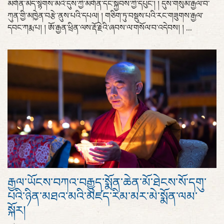
མགོན་མེད་སྙིགས་མའི་དུས་ཀྱི་མགོན་དང་སྐྱབས་ཀྱི་དཔུང་། ། དུས་གསུམ་རྒྱལ་བ་
ཀུན་གྱི་མཁྱེན་བརྩེ་ནུས་པའི་དཔལ། ། གཅིག་ཏུ་བསྡུས་པའི་རང་གཟུགས་རྒྱལ་
དབང་ཀརྨ་པ། ། ཨོ་རྒྱན་ཕྲིན་ལས་རྡོ་རྗེའི་ཞབས་ལ་གསོལ་བ་འདེབས། ། ...
རྒྱལ་ཡོངས་བཀའ་བརྒྱུད་སྨོན་ཆེན་མོ་ཐེངས་སོ་དགུ་
པའི་ཉིན་མཐའ་མའི་མཛད་རིམ་མར་མེ་སྨོན་ལམ་
སྐོར།