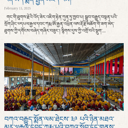
February 11, 2025
གང་གི་ཐུགས་རྗེའི་འོད་ཟེར་འཇིག་རྟེན་ཀུན་ཏུ་ཁྱབ་པ། སྒྲུབ་བརྒྱུད་བསྟན་པའི་
སྲོག་ཤིང་༧དཔལ་རྒྱལ་དབང་ཀརྨ་ཨོ་རྒྱན་འཕྲིན་ལས་རྡོ་རྗེ་མཆོག་གི་ཟག་མེད་
ཐུགས་ཀྱི་དགོངས་བཞེད་གཞིར་བཟུང་། སྙིགས་དུས་ཀྱི་འགྲོ་བའི་སྡུག་...
བཀའ་བརྒྱུད་སྨོན་ལམ་ཐེངས་ ༣༩ པའི་ཉིན་མཐའ་
མར་༧རྒྱལ་དབང་ཀརྨ་པའི་བཀའ་སློབ་དང་གནས་