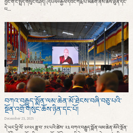
བྱང་གི་ངོ་སྤྲོད་གསུང་བཤད། (དཔལ༧རྒྱལ་དབང་ཀརྨ་པ་མཆོག་ནས་ཆོས་ཐུན་དང་
པ...
བཀའ་བརྒྱུད་སྨོན་ལམ་ཆེན་མོ་ཐེངས་བཞི་བཅུ་པའི་
སྔོན་འགྲོ་གསུང་ཆོས་ཉིན་དང་པོ།
December 23, 2025
དེ་ཡང་ཕྱི་ལོ་ ༢༠༢༥ ཟླ་བ་ ༡༢་པའི་ཚེས་ ༢༣ བཀའ་བརྒྱུད་སྨོན་ལམ་ཆེན་མོའི་སྔོན་