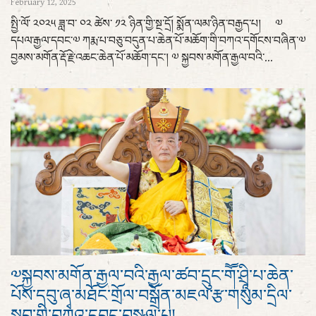
February 12, 2025
སྤྱི་ལོ་ ༢༠༢༥ ཟླ་བ་ ༠༢ ཚེས་ ༡༢ ཉིན་གྱི་སྔ་དྲོ། སྨོན་ལམ་ཉིན་བརྒྱད་པ། ༧
དཔལ་རྒྱལ་དབང་༧ ཀརྨ་པ་བཅུ་བདུན་པ་ཆེན་པོ་མཆོག་གི་བཀའ་དགོངས་བཞིན་༧
བྱམས་མགོན་རྡོ་རྗེ་འཆང་ཆེན་པོ་མཆོག་དང་། ༧ སྐྱབས་མགོན་རྒྱལ་བའི་...
༧སྐྱབས་མགོན་རྒྱལ་བའི་རྒྱལ་ཚབ་དྲུང་གཽ་ཤྲཱི་པ་ཆེན་
པོས་དབུ་ཞྭ་མཐོང་གྲོལ་བསྒྲོན་མཇལ་རྩ་གསུམ་དྲིལ་
སྒྲུབ་གྱི་བཀའ་དབང་བསྩལ་པ།