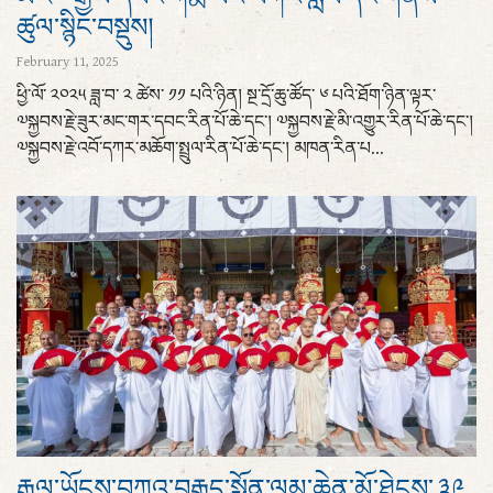
ཚུལ་སྙིང་བསྡུས།
February 11, 2025
ཕྱི་ལོ་ ༢༠༢༥ ཟླ་བ་ ༢ ཚེས་ ༡༡ པའི་ཉིན། སྔ་དྲོ་ཆུ་ཚོད་ ༦ པའི་ཐོག་ཉིན་ལྟར་
༧སྐྱབས་རྗེ་ཟུར་མང་གར་དབང་རིན་པོ་ཆེ་དང་། ༧སྐྱབས་རྗེ་མི་འགྱུར་རིན་པོ་ཆེ་དང་།
༧སྐྱབས་རྗེ་འབོ་དཀར་མཆོག་སྤྲུལ་རིན་པོ་ཆེ་དང་། མཁན་རིན་པ...
རྒྱལ་ཡོངས་བཀའ་བརྒྱུད་སྨོན་ལམ་ཆེན་མོ་ཐེངས་ ༣༩