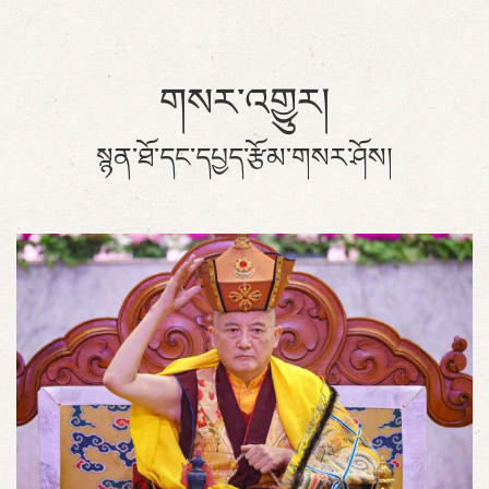
གསར་འགྱུར།
སྙན་ཐོ་དང་དཔྱད་རྩོམ་གསར་ཤོས།