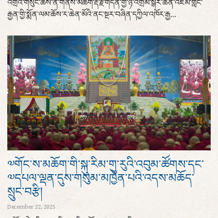
འགྲོའི་གསུང་ཆོས་ནི་གནས་མཆོག་རྡོ་རྗེ་གདན་གྱི་ཉེ་འགྲམ་སྒར་ཆེན་འཛམ་གླིང་
རྒྱན་གྱི་སྨོན་ལམ་ཆོས་ར་ཆེན་མོའི་ནང་སྔར་བཞིན་དཀྱིལ་འཁོར་རྒྱ...
༧གོང་ས་མཆོག་གི་སྐུ་རིམ་གུ་རུའི་འབུམ་ཚོགས་དང་
༧དཔལ་ལྡན་དུས་གསུམ་མཁྱེན་པའི་འདས་མཆོད་
སྲུང་བརྩི།
December 22, 2025