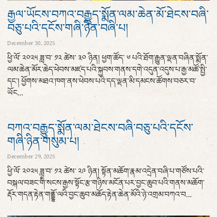
རྒྱལ་ཡོངས་བཀའ་བརྒྱུད་སྨོན་ལམ་ཆེན་མོ་ཐེངས་བཞི་
བཅུ་པའི་དངོས་གཞི་ཉིན་བཞི་པ།
December 30, 2025
ཕྱི་ལོ་ ༢༠༢༥ ཟླ་བ་ ༡༢ ཚེས་ ༣༠ ཉིན། ཕྱག་ཚོད་ ༦ པའི་ཐོག་རྒྱུན་ལྡན་བཞིན་སྨོན་
ལམ་ཆེན་མོར་ཆེད་ཕེབས་མཛད་པའི་སྐྱབས་གནས་དགེ་འདུན་འདུས་པ་རྒྱ་མཚོ་སྤྱི་
དང་། ཕྱོགས་མཐའ་ཁག་ནས་ཕེབས་པའི་དད་ལྡན་མི་དམངས་ཚོགས་བཅར་བ་
ཡོང...
བཀའ་བརྒྱུད་སྨོན་ལམ་ཐེངས་བཞི་བཅུ་པའི་དངོས་
གཞི་ཉིན་གསུམ་པ།
December 29, 2025
ཕྱི་ལོ་ ༢༠༢༥ ཟླ་བ་ ༡༢ ཚེས་ ༢༩ ཉིན། སྟོན་མཆོག་རྣམ་འདྲེན་བཞི་པ་གཙོས་པའི་
བསྐལ་བཟང་གིི་སངས་རྒྱས་སྟོང་རྩ་གཉིས་མངོན་པར་བྱང་ཆུབ་པའི་གནས་མཆོག་
རྡོར་གདན་རྟེན་གནྡྷོ་ལའི་བྱང་ཆུབ་མཆོད་རྟེན་ཆེན་མོའི་ཉེ་འགྲམ་བཀའ་བ...