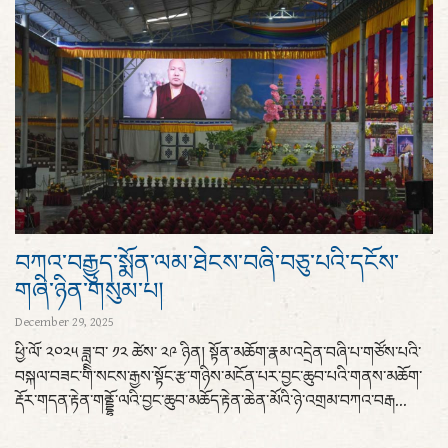
བཀའ་བརྒྱུད་སྨོན་ལམ་ཐེངས་བཞི་བཅུ་པའི་དངོས་
གཞི་ཉིན་གསུམ་པ།
December 29, 2025
ཕྱི་ལོ་ ༢༠༢༥ ཟླ་བ་ ༡༢ ཚེས་ ༢༩ ཉིན། སྟོན་མཆོག་རྣམ་འདྲེན་བཞི་པ་གཙོས་པའི་
བསྐལ་བཟང་གིི་སངས་རྒྱས་སྟོང་རྩ་གཉིས་མངོན་པར་བྱང་ཆུབ་པའི་གནས་མཆོག་
རྡོར་གདན་རྟེན་གནྡྷོ་ལའི་བྱང་ཆུབ་མཆོད་རྟེན་ཆེན་མོའི་ཉེ་འགྲམ་བཀའ་བརྒ...