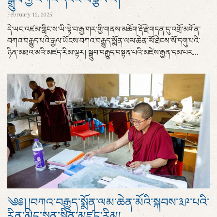
February 12, 2025
དེ་ཡང་འཛམ་གླིང་ས་ཡི་ལྟེ་བ་རྒྱ་གར་གྱི་གནས་མཆོག་རྡོ་རྗེ་གདན་དུ་འགྲོ་མགོན་
བཀའ་བརྒྱུད་པའི་རྒྱལ་ཡོངས་བཀའ་བརྒྱུད་སྨོན་ལམ་ཆེན་མོ་ཐེངས་སོ་དགུ་པའི་
ཉིན་མཐའ་མའི་མཛད་རིམ་ལྟར། སྒྲུབ་བརྒྱུད་བསྟན་པའི་མཛེས་རྒྱན་དམ་པར...
༄༅། །བཀའ་བརྒྱུད་སྨོན་ལམ་ཆེན་མོའི་སྐབས་༣༩་པའི་
རིན་མེད་སྨན་སྦྱིན་མཛད་རིམ།