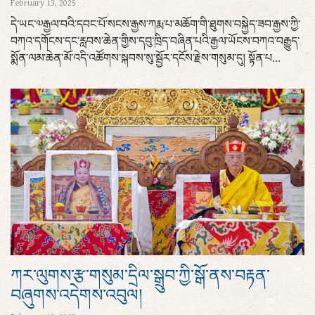
February 13, 2025
དེ་ཡང་༧རྒྱལ་བའི་དབང་པོ་སངས་རྒྱས་ཀརྨ་པ་མཆོག་གི་ཐུགས་བསྐྱེད་ཟབ་རྒྱས་ཀྱི་
བཀའ་དགོངས་དང་རླབས་ཆེན་གྱིས་དབུ་ཁྲིད་བཞིན་པའི་རྒྱལ་ཡོངས་བཀའ་བརྒྱུད་
སྨོན་ལམ་ཆེན་མོ་འདི་འཚོགས་སྐབས་སུ་སྦྱོར་དངོས་རྗེས་གསུམ་དུ། སྟོན་པ...
ཀར་ལུགས་རྩ་གསུམ་དྲིལ་སྒྲུབ་ཀྱི་སྒོ་ནས་བརྟན་
བཞུགས་འདེགས་འབུལ།