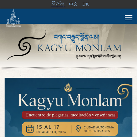
བོད་ཡིག
中文
ENG