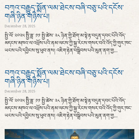
བཀའ་བརྒྱུད་སྨོན་ལམ་ཐེངས་བཞི་བཅུ་པའི་དངོས་
གཞི་ཉིན་གཉིས་པ།
December 28, 2025
སྤྱི་ལོ་ ༢༠༢༥ སྤྱིི་ཟླ་ ༡༡ སྤྱི་ཚེས་ ༢༨ ཉིན་གྱི་ཐོག་མ་སྟེ་རྟ་བདུན་དབང་པོའི་འོད་
མདངས་མཁའ་ལ་འཕྲོས་པའི་ནམ་ལངས་ཀྱི་སྐྱ་རེངས་གསར་བའི་འོད་ཀྱི་གུར་ཁང་
ཡངས་པའི་དབྱིངས་སུ་ཕུབ་ནས། འཇིག་རྟེན་བསྒྲིབས་པའི་མུན་ནག་གྱ...
བཀའ་བརྒྱུད་སྨོན་ལམ་ཐེངས་བཞི་བཅུ་པའི་དངོས་
གཞི་ཉིན་གཉིས་པ།
December 28, 2025
སྤྱི་ལོ་ ༢༠༢༥ སྤྱིི་ཟླ་ ༡༡ སྤྱི་ཚེས་ ༢༨ ཉིན་གྱི་ཐོག་མ་སྟེ་རྟ་བདུན་དབང་པོའི་འོད་
མདངས་མཁའ་ལ་འཕྲོས་པའི་ནམ་ལངས་ཀྱི་སྐྱ་རེངས་གསར་བའི་འོད་ཀྱི་གུར་ཁང་
ཡངས་པའི་དབྱིངས་སུ་ཕུབ་ནས། འཇིག་རྟེན་བསྒྲིབས་པའི་མུན་ནག་གྱ...