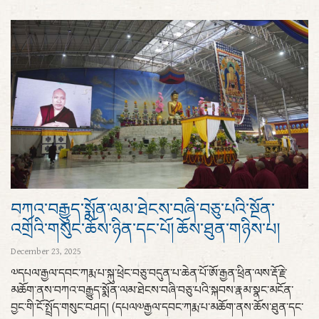
བཀའ་བརྒྱུད་སྨོན་ལམ་ཐེངས་བཞི་བཅུ་པའི་སྔོན་
འགྲོའི་གསུང་ཆོས་ཉིན་དང་པོ། ཆོས་ཐུན་གཉིས་པ།
December 23, 2025
༧དཔལ་རྒྱལ་དབང་ཀརྨ་པ་སྐུ་ཕྲེང་བཅུ་བདུན་པ་ཆེན་པོ་ཨོ་རྒྱན་ཕྲིན་ལས་རྡོ་རྗེ་
མཆོག་ནས་བཀའ་བརྒྱུད་སྨོན་ལམ་ཐེངས་བཞི་བཅུ་པའི་སྐབས་རྣམ་སྣང་མངོན་
བྱང་གི་ངོ་སྤྲོད་གསུང་བཤད། (དཔལ༧རྒྱལ་དབང་ཀརྨ་པ་མཆོག་ནས་ཆོས་ཐུན་དང་