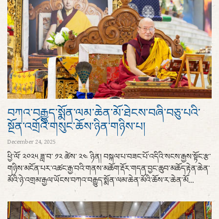
བཀའ་བརྒྱུད་སྨོན་ལམ་ཆེན་མོ་ཐེངས་བཞི་བཅུ་པའི་
སྔོན་འགྲོའི་གསུང་ཆོས་ཉིན་གཉིས་པ།
December 24, 2025
ཕྱི་ལོ་ ༢༠༢༥ ཟླ་བ་ ༡༢ ཚེས་ ༢༤ ཉིན། བསྐལ་པ་བཟང་པོ་འདིའི་སངས་རྒྱས་སྟོང་རྩ་
གཉིས་མངོན་པར་འཚང་རྒྱ་བའི་གནས་མཆོག་རྡོར་གདན་བྱང་ཆུབ་མཆོད་རྟེན་ཆེན་
མོའི་ཉེ་འགྲམ་རྒྱལ་ཡོངས་བཀའ་བརྒྱུད་སྨོན་ལམ་ཆེན་མོའི་ཆོས་ར་ཆེན་མོ...