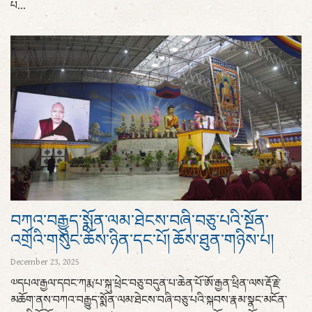
པ...
བཀའ་བརྒྱུད་སྨོན་ལམ་ཐེངས་བཞི་བཅུ་པའི་སྔོན་
འགྲོའི་གསུང་ཆོས་ཉིན་དང་པོ། ཆོས་ཐུན་གཉིས་པ།
December 23, 2025
༧དཔལ་རྒྱལ་དབང་ཀརྨ་པ་སྐུ་ཕྲེང་བཅུ་བདུན་པ་ཆེན་པོ་ཨོ་རྒྱན་ཕྲིན་ལས་རྡོ་རྗེ་
མཆོག་ནས་བཀའ་བརྒྱུད་སྨོན་ལམ་ཐེངས་བཞི་བཅུ་པའི་སྐབས་རྣམ་སྣང་མངོན་