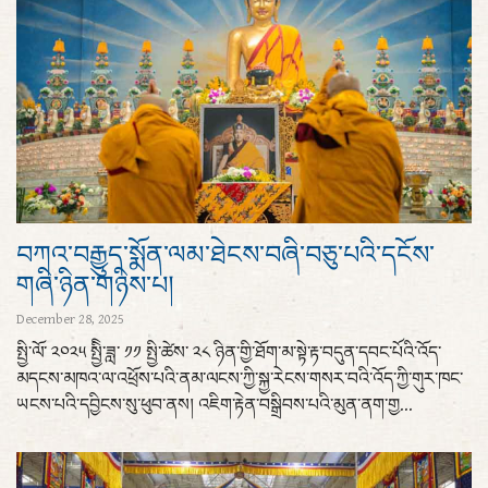
བཀའ་བརྒྱུད་སྨོན་ལམ་ཐེངས་བཞི་བཅུ་པའི་དངོས་
གཞི་ཉིན་གཉིས་པ།
December 28, 2025
སྤྱི་ལོ་ ༢༠༢༥ སྤྱིི་ཟླ་ ༡༡ སྤྱི་ཚེས་ ༢༨ ཉིན་གྱི་ཐོག་མ་སྟེ་རྟ་བདུན་དབང་པོའི་འོད་
མདངས་མཁའ་ལ་འཕྲོས་པའི་ནམ་ལངས་ཀྱི་སྐྱ་རེངས་གསར་བའི་འོད་ཀྱི་གུར་ཁང་
ཡངས་པའི་དབྱིངས་སུ་ཕུབ་ནས། འཇིག་རྟེན་བསྒྲིབས་པའི་མུན་ནག་གྱ...