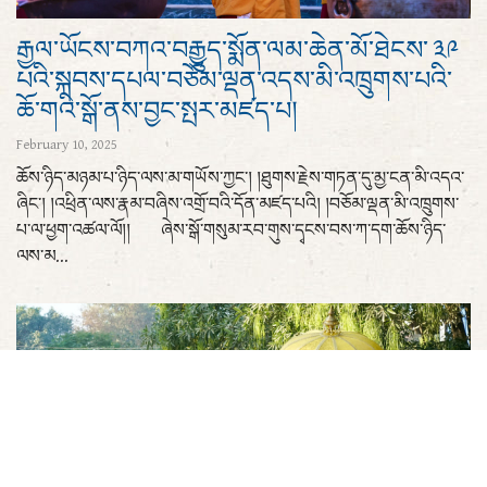
རྒྱལ་ཡོངས་བཀའ་བརྒྱུད་སྨོན་ལམ་ཆེན་མོ་ཐེངས་ ༣༩
པའི་སྐབས་དཔལ་བཅོམ་ལྡན་འདས་མི་འཁྲུགས་པའི་
ཆོ་གའི་སྒོ་ནས་བྱང་སྤར་མཛད་པ།
February 10, 2025
ཆོས་ཉིད་མཉམ་པ་ཉིད་ལས་མ་གཡོས་ཀྱང་། །ཐུགས་རྗེས་གཏན་དུ་མྱ་ངན་མི་འདའ་
ཞིང་། །འཕྲིན་ལས་རྣམ་བཞིས་འགྲོ་བའི་དོན་མཛད་པའི། །བཅོམ་ལྡན་མི་འཁྲུགས་
པ་ལ་ཕྱག་འཚལ་ལོ།། ཞེས་སྒོ་གསུམ་རབ་གུས་དྭངས་བས་ཀ་དག་ཆོས་ཉིད་
ལས་མ...