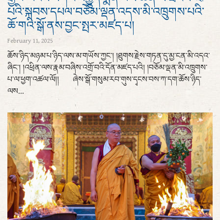
པའི་སྐབས་དཔལ་བཅོམ་ལྡན་འདས་མི་འཁྲུགས་པའི་
ཆོ་གའི་སྒོ་ནས་བྱང་སྤར་མཛད་པ།
February 11, 2025
ཆོས་ཉིད་མཉམ་པ་ཉིད་ལས་མ་གཡོས་ཀྱང་། །ཐུགས་རྗེས་གཏན་དུ་མྱ་ངན་མི་འདའ་
ཞིང་། །འཕྲིན་ལས་རྣམ་བཞིས་འགྲོ་བའི་དོན་མཛད་པའི། །བཅོམ་ལྡན་མི་འཁྲུགས་
པ་ལ་ཕྱག་འཚལ་ལོ།། ཞེས་སྒོ་གསུམ་རབ་གུས་དྭངས་བས་ཀ་དག་ཆོས་ཉིད་
ལས...