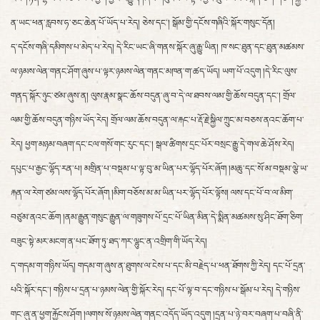
ན་ཡང་ཕན་རླབས་ཧ་ཅང་ཆེན་པོ་ཡོད་པ་རེད། ཅེས་དང་། སྒོམ་གྱི་དངོས་གཞིའི་སྐོར་གསུང་དོན།
ད་དངོས་གཞི་དམིགས་པ་མེད་པ་རེད། དེ་རིང་ཡང་ཞི་གནས་སྐོར་ཞུ་རྒྱུ་ཡིན། ཁ་སང་ཐུན་དང་ཐུན་མཚམས་
ལ་ཉམས་ལེན་གནང་ཤོག་ཞུས་པ་ལྟར་ཉམས་ལེན་གནང་མཁན་ག་ཚད་ཡོད། ཡག་པོ་འདུག །དེ་རིང་ལུས་
གནད་སྐོར་ཉུང་ཙམ་ཞུས་ན། ལུས་རྣམ་སྣང་ཆོས་བདུན་ཞུ་བ་དེ་ལ་ཐབས་ལམ་གྱི་ཆོས་བདུན་དང་། གྲོལ་
ལམ་གྱི་ཆོས་བདུན་གཉིས་ཡོད་རེད། གྲོལ་ལམ་ཆོས་བདུན་ལ་རྐང་པ་རྡོ་རྗེ་སྐྱིལ་ཀྲུང་མ་བཅས་ནའང་ཆོག་པ་
རེད། ཕྱག་མཉམ་བཞག་དང་ངལ་གསོ་གང་རུང་དང་། སྒལ་ཚིགས་དྲང་པོར་བསྲང་རྒྱུ་དེ་གལ་ཆེ་ཤོས་རེད།
དཔུང་པ་རྒྱང་ལྷོད་རན་པ། མགྲིན་པ་བསྡམ་པ་ལྟ་བུ་མ་ཡིན་པར་ལྷོད་པོར་ཞོག །མཆུ་དང་སོ་མ་བསྡམ་ལྕེ་ཡ་
རྐན་ལ་རེག་ཙམ་ལས་ལྷོད་པོར་ཞོག །མིག་བཅོས་མ་མ་ཡིན་པར་ལྷོད་པོར་ལྟོས། ལས་དང་པོ་བ་ལ་མིག་
བཙུམ་ནའང་ཆོག །ནམ་རྒྱུན་གསུང་རྒྱུན་ལ་གཟུགས་པོ་དྲང་པོ་ཡིན་མིན་དེ་སྨིན་མཚམས་སུ་ཤིང་ཐོག་ཅིག་
བཟུང་སྟེ་མར་མངག་ན་པང་ཐོག་ཏུ་ཐད་ཀར་ལྷུང་ན་འགྲིག་གི་ཡོད་རེད།
ད་གདམ་ག་གཉིས་ཡོད། གདམ་ག་ཞུས་ན་ཐུགས་ལ་ངེས་པ་དང་མི་བརྗེད་པ་ཕན་ཐོགས་ཀྱི་རེད། དང་པོ་དྲན་
པའི་སྐོར་དང་། གཉིས་པ་དྲན་པ་ཉམས་ལེན་གྱི་སྐོར་རེད། དང་པོ་ལྟ་བ་དང་གཉིས་པ་སྒོམ་པ་རེད། དེ་གཉིས་
གང་ཞུ་ན་ཕྱག་རྐྱོངས་ཤོག །ལགས་སོ་ཉམས་ལེན་གནང་འདོད་ཡོད་འདུག །དྲན་པ་ཉེ་བར་བཞག་པ་བཞི་ནི་