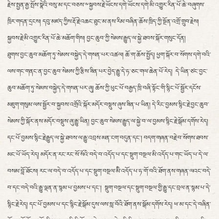
རྗེས་སྤྱན་རྒྱ་སྤོས་སྣེའི་བསུ་མ་དང་བཅས་༸སྐྱབས་རྗེ་ཡོངས་དགེ་ཡོངས་དགེ་མི་འགྱུར་རིན་པོ་ཆེ་བཞུགས་
ཁྲིར་གདན་དྲངས། དབུ་མཛད་ཀྱིས་རྡོ་རྗེ་འཆང་ཐུང་མ་ནས་རིམ་བཞིན་ཆོས་ཁྲིད་ཀྱི་སྔོན་འགྲོ་གྲུབ་རྗེས།
སྐྱབས་རྗེ་མི་འགྱུར་རིན་པོ་ཆེ་མཆོག་གིས། བྱང་ཆུབ་ཀྱི་སེམས་རྒྱུད་ལ་སྐྱེ་ཐབས་སྐོར་གསུང་དོན།
ཐུགས་བྱང་ཆུབ་མཆོག་ཏུ་སེམས་བསྐྱེད་དེ་གསན་པར་འཚལ། ཆོ་ག་ཆོས་སྤྱོད། ཕྱག་སྐོར་བ་སོགས་དགེ་བའི་
ལས་གང་གནང་ན་བྱང་ཆུབ་སེམས་ཀྱི་རྩིས་ཟིན་པར་བྱེད་རྒྱུ་དེ་ཧ་ཅང་གལ་ཆེན་པོ་རེད། དེ་ཡིན་ཙང་བྱང་
ཆུབ་མཆོག་ཏུ་སེམས་བསྐྱེད་དེ་གསན་པར་ཞུ། ཆོས་ཀྱི་ཕུང་པོ་བརྒྱད་ཁྲི་བཞི་སྟོང་གི་སྙིང་པོ་སྦྱོར་དངོས་
མཇུག་གསུམ་ལས་སྦྱོར་བ་སྐྱབས་འགྲོའི་སྐོར་མདོར་བསྡུས་ཞུས་ཟིན་པ་ཡིན། དེ་རིང་བྱམས་སྙིང་རྗེ་བྱང་ཆུབ་
སེམས་ཀྱི་སྐོར་ནས་མདོར་བསྡུས་ཞུ་རྒྱུ་ཡིན། བྱང་ཆུབ་སེམས་རྒྱུད་ལ་སྐྱེ་བ་ལ་བྱམས་སྙིང་རྗེ་སྒོམ་དགོས་རེད།
དང་པོ་བྱམས་སྙིང་རྗེ་རྒྱུད་ལ་སྐྱེ་ཐབས་ལ་རྒྱུ་འབྲས་མན་ངག་བདུན་དང་། བདག་གཞན་བརྗེ་བ་སོགས་ཐབས་
མང་པོ་ཡོད་རེད། མདོར་ན་རང་རང་སོ་སོའི་བདེ་བ་འདོད་པ་དང་སྡུག་བསྔལ་མི་འདོད་པ་གང་ཡོད་པ་དེ་ལ་
བསམ་བློ་ཐོངས། རང་ལ་བདེ་བ་འདོད་པ་དང་སྡུག་བསྔལ་མིི་འདོད་པ་ཧ་གོ་བའི་ཐོག་ནས་གཞན་ལའང་བདེ་
བ་དང་བདེ་བའི་རྒྱུ་ལྡན་ན་སྙམ་པ་བྱམས་པ་དང་། སྡུག་བསྔལ་དང་སྡུག་བསྔལ་གྱི་རྒྱུ་དང་བྲལ་ན་སྙམ་པ་དེ་
སྙིང་རྗེ་རེད། དང་པོ་བྱམས་པ་དང་སྙིང་རྗེ་སྒོམ་དུས་ལས་སླ་བོའི་ཐོག་ནས་སྒོམ་དགོས་རེད། ཕ་མ་དང་དེ་བཞིན་