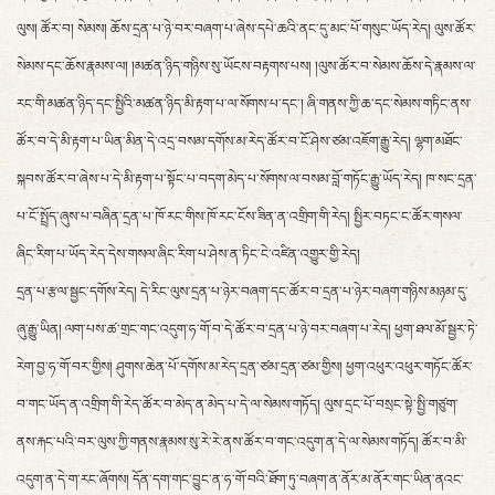
ལུས། ཚོར་བ། སེམས། ཆོས་དྲན་པ་ཉེ་བར་བཞག་པ་ཞེས་དཔེ་ཆའི་ནང་དུ་མང་པོ་གསུང་ཡོད་རེད། ལུས་ཚོར་
སེམས་དང་ཆོས་རྣམས་ལ། །མཚན་ཉིད་གཉིས་སུ་ཡོངས་བརྟགས་པས། །ལུས་ཚོར་བ་སེམས་ཆོས་དེ་རྣམས་ལ་
རང་གི་མཚན་ཉིད་དང་སྤྱིའི་མཚན་ཉིད་མི་རྟག་པ་ལ་སོགས་པ་དང་། ཞི་གནས་ཀྱི་ཆ་དང་སེམས་གཏིང་ནས་
ཚོར་བ་དེ་མི་རྟག་པ་ཡིན་མིན་དེ་འདྲ་བསམ་དགོས་མ་རེད་ཚོར་བ་ངོ་ཤེས་ཙམ་འཇོག་རྒྱུ་རེད། ལྷག་མཐོང་
སྐབས་ཚོར་བ་ཞེས་པ་དེ་མི་རྟག་པ་སྟོང་པ་བདག་མེད་པ་སོགས་ལ་བསམ་བློ་གཏོང་རྒྱུ་ཡོད་རེད། ཁ་སང་དྲན་
པ་ངོ་སྤྲོད་ཞུས་པ་བཞིན་དྲན་པ་ཁོ་རང་གིས་ཁོ་རང་ངོས་ཟིན་ན་འགྲིག་གི་རེད། སྤྱིར་བཏང་ང་ཚོར་གསལ་
ཞིང་རིག་པ་ཡོད་རེད་དེས་གསལ་ཞིང་རིག་པ་ཤེས་ན་ཏིང་ངེ་འཛིན་འགྱུར་གྱི་རེད།
དྲན་པ་རྩལ་སྦྱང་དགོས་རེད། དེ་རིང་ལུས་དྲན་པ་ཉེར་བཞག་དང་ཚོར་བ་དྲན་པ་ཉེར་བཞག་གཉིས་མཉམ་དུ་
ཞུ་རྒྱུ་ཡིན། ལག་པས་ཚ་གྲང་གང་འདུག་ཧ་གོ་བ་དེ་ཚོར་བ་དྲན་པ་ཉེ་བར་བཞག་པ་རེད། ཕྱག་ཐལ་མོ་སྦྱར་ཏེ་
རེག་བྱ་ཧ་གོ་བར་གྱིས། ཤུགས་ཆེན་པོ་དགོས་མ་རེད་དྲན་ཙམ་དྲན་ཙམ་གྱིས། ཕྱག་འཕུར་འཕུར་གཏོང་ཚོར་
བ་གང་ཡོད་ན་འགྲིག་གི་རེད་ཚོར་བ་མེད་ན་མེད་པ་དེ་ལ་སེམས་གཏོད། ལུས་དྲང་པོ་བསྲང་སྟེ་སྤྱི་གཙུག་
ནས་རྐང་པའི་བར་ལུས་ཀྱི་གནས་རྣམས་སུ་རེ་རེ་ནས་ཚོར་བ་གང་འདུག་ན་དེ་ལ་སེམས་གཏོད། ཚོར་བ་མི་
འདུག་ན་དེ་ག་རང་ཞོགས། དོན་དག་གང་བྱུང་ན་ཧ་གོ་བའི་ཐོག་ཏུ་བཞག་ན་ནོར་མ་ནོར་གང་ཡིན་ནའང་