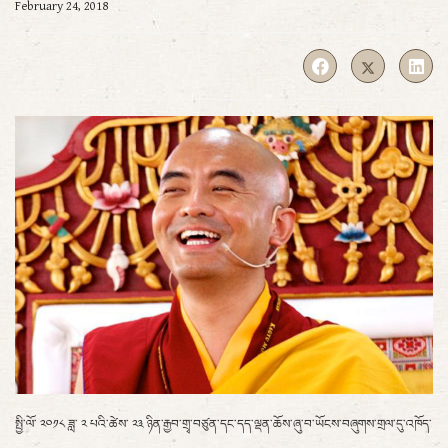
February 24, 2018
སྤྱི་ལོ་ ༢༠༡༨ ཟླ་ ༢ པའི་ཚེས་ ༢༣ ཉིན་རྒྱབ་གྲྭ་བཙུན་དང་དད་ལྡན་ཆོས་ཞུ་བ་ཡོངས་བཞུགས་གྲལ་དུ་འཁོད་