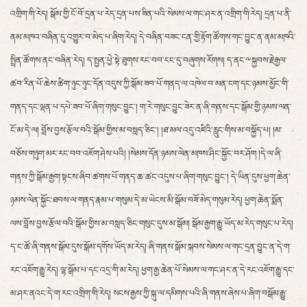
འགྲིག་གི་རེད། སྒོམ་གྱི་ངོ་བོ་དྲན་པ་རེད་དྲན་པས་ཟིན་པའི་སེམས་ལ་གང་ཤར་ན་འགྲིག་གི་རེད། དྲན་པ་ནི་
ནམ་མཁའ་བཞིན་དུ་འགྱུར་བ་མེད་པ་ཞིག་རེད། དེ་བཞིན་བཟང་ངན་གྱི་རྟོག་ཚོགས་གང་བྱུང་ན་ནམ་མཁའི་
སྤྲིན་ཚོགས་ནང་བཞིན་རེད། ད་སྤྱན་ཕྱེ་སྟེ་ཐུགས་རང་བབ་ངང་དུ་བཞུགས་རོགས། ད་ནང་༸སྐྱབས་རྗེ་རྒྱལ་
ཚབ་རིན་པོ་ཆེས་ཚིག་ཉུང་ཉུང་དོན་འདུས་ཀྱི་སྒོམ་ཟབ་པོ་གནད་ལ་འཁེལ་བ་མན་ངག་དང་ཉམས་མྱོང་གི་
གནད་དང་ལྡན་པ་དཔེ་ཟབ་པོ་ཞིག་གསུང་བྱུང་། ག་རེ་གསུང་བྱུང་ཟེར་ན་ཞི་གནས་དང་སྒོམ་གྱི་ཉམས་ལན་
ངོ་མ་དེ་ལ། བློས་བྱས་རྩོལ་བའི་སྒོམ་གྱིས་མ་བསླད་ཅིང་། །ཐ་མལ་འདུ་འཛིའི་རླུང་གིས་མ་བསྐྱོད་པ། །མ་
བཅོས་གཉུག་མར་རང་བབ་འཇོག་ཤེས་པའི། །སེམས་དོན་ཉམས་ལེན་མཁས་ཤིང་སྐྱོང་བར་ཤོག །དེ་ལ་ཞི་
གནས་ཀྱི་སྒོམ་རྒྱག་སྟངས་ཞིབ་ཚགས་པོ་གནད་ཆ་ཚང་འདུས་པ་ཞིག་གསུང་བྱུང་། དེ་ཡིན་དུས་ཕྱག་ཆེན་
ཉམས་ལེན་སྐྱོང་ཐབས་ལ་གནད་རྣམ་པ་གསུམ་དེ་མ་ཡེངས་མི་སྒོམ་བཟོ་མེད་གསུམ་རེད། ཕྱག་ཆེན་སྨོན་
ལས་བློས་བྱས་རྩོལ་བའི་སྒོམ་གྱིས་མ་བསླད་ཅིང་གསུང་དུས་མ་སྒོམ། སྒོམ་རྒྱག་རྒྱུ་ཡོད་མ་རེད་གསུང་པ་རེད།
ད་ང་ཚོ་ཞི་གནས་སྒོམ་དུས་སྒོམ་དགོས་ཡོད་མ་རེད། ཞི་གནས་སྒོམ་སྐབས་སེམས་ལ་གང་དྲན་བྱུང་ན་དེ་ག་
རང་འཇོག་རྒྱུ་རེད། ལྷ་སྒོམ་པ་དང་འདྲ་གི་མ་རེད། ཕྱག་རྒྱ་ཆེན་པོ་སེམས་ལ་གང་ཤར་ན་དེ་རང་འཇོག་རྒྱུ་དང་
མ་ཤར་ནའང་དེ་ག་རང་འགྲིག་གི་རེད། སངས་རྒྱས་ཀྱི་སྐུ་ལ་དམིགས་པའི་ཞི་གནས་ཞེས་པ་ཞིག་བསྒོམ་རྒྱུ་