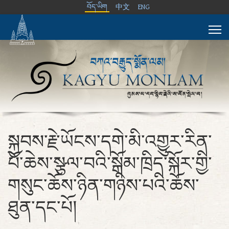
བོད་ཡིག
中文
ENG
སྐྱབས་རྗེ་ཡོངས་དགེ་མི་འགྱུར་རིན་
པོ་ཆེས་སྩལ་བའི་སྒོམ་ཁྲིད་སྐོར་གྱི་
གསུང་ཆོས་ཉིན་གཉིས་པའི་ཆོས་
ཐུན་དང་པོ།